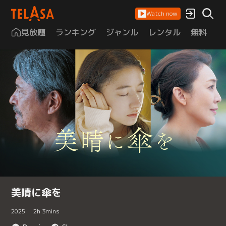
Watch now
見放題
ランキング
ジャンル
レンタル
無料
は
美晴に傘を
2025
2
h
3
mins