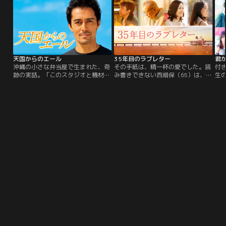
リ』の世界を、どうぞお楽しみくだ
め、執拗に追い詰めていく。その
た想定外の大津波は福島第一原発を
れ
さい。
男・松倉は、過去に時効を迎えてし
襲う。内部に残り戦い続けたのは地
は
まった未解決殺人事件の重要参考人
元出身の作業員たち。制御不能とな
であった人物だ。最上を師と仰ぐ沖
った原発の暴走を止めるため、世界
野は…。
初となる作戦が…。
天国からのエール
35年目のラブレター
君
沖縄の小さな弁当屋で生まれた、奇
その手紙は、精一杯の愛でした。読
付
跡の実話。「このスタジオと機材、
み書きできない西畑保（65）は、
生
自由に使っていい。お金はいらな
35年連れ添った妻・皎子への感謝を
っ
い。ただ条件がある。挨拶をするこ
伝えるため、夜間中学で文字を学び
う
と。赤点は絶対取らないこと。人の
始める。「今日から私があなたの手
っ
痛みがわかる人間になること…」沖
になる」と言った妻への初めてのラ
用
縄で小さな弁当屋を営む陽は弁当を
ブレターを、一字一字心を込めて書
て
買いに来る高校生たちが放課後にバ
き上げようとした矢先、皎子が病に
う
ンドの練習をする場所がないことを
倒れる。文字に託した、二人の静か
結
知り…。
で深い愛の物語。