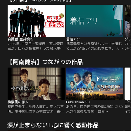
容疑者 室井慎次
着信アリ
ダブ
2005年2月某日…警視庁・室井管理
携帯電話という身近なツールを通じ
カ
官が、自らが指揮をとった殺人事件
て広がる“呪い”の恐怖を描き、 大ヒ
い
の捜査の責任をとらされ、逮捕され
ットを記録した『着信アリ』。「金
よ
てしまう！室井を救おうとする若き
曜ナイトドラマ」版『着信アリ』で
か
【阿南健治】つながりの作品
女弁護士。そして、警察の不正を暴
は、 社会現象を巻き起こしたこの作
二
くという大義名分をかざして徹底的
品に続き、新たな呪いの恐怖を描き
てい
に室井を追い詰める弁護士。警察庁
ます。物語は、さらにミステリー色
動
と警視庁の確執が絡み、事態は最悪
を強め、1話完結形式で進行。巷で
や
の状況に。室井の捜査への姿勢に心
ささやかれる都市伝説や女子校で語
と
動かされた新宿北署の現場の刑事た
り継がれる恐怖の伝説などを絡めつ
人
ちは…。
つ、“死の着信”の謎が少しずつ解明
な
されていきます。しかし、1つの話
い
が終わる頃には、また新たな謎
ー
検察側の罪人
Fukushima 50
ゴジ
が…。呪いの伝播のカタチも変容を
ど
都内で発生した殺人事件。犯人は不
あの日、原発内に残り戦い続けた50
戦
遂げ、映画や小説とはまったく違っ
て
明。事件を担当する検察官は、東京
人の作業員たちを、世界
イ
た結末へと進んでいきます。サスペ
詐欺
地検刑事部のエリート検事・最上
は“Fukushima 50（フクシマフィフ
品
ンスや恐怖ばかりでなく、ユーモア
と、刑事部に配属されてきた駆け出
ティ）”と呼んだ。2011年3月11
で
涙が止まらない! 心に響く感動作品
あふれる場面も取り入れた新感覚の
しの検事・沖野。最上は複数いる被
日、日本の観測史上最大の東日本大
る
ホラードラマ。進化した『着信ア
疑者の中から、一人の男に狙いを定
震災が発生した。太平洋から到達し
の