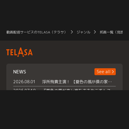
動画配信サービスのTELASA（テラサ）
ジャンル
邦画一覧（見放題
NEWS
See all
2026.08.01
浮所飛貴主演！ 【夏色の風が僕の家にやってきた】 本日よりテラサで独占配信スタート！
2026.07.18
『夏色の雲が恋と嵐をまきおこす』スペシャルメイキング 【Part1】2026年７月18日（土）23時30分～配信スタート！話題のシーンの裏側を大公開！豪華キャスト大集合！ 『武宮家 真夏の家族会議』開催！
2026.07.15
救命医・遥（今田）の《心揺さぶる過去》や、 麻酔科医・権野（船越英一郎）の《謎多きプライベート》など… 《知られざるエピソード》を独占配信！