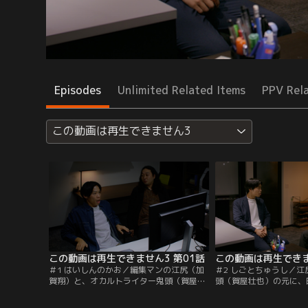
Episodes
Unlimited Related Items
PPV Rel
この動画は再生できません3
この動画は再生できません3 第01話
この動画は再生できま
＃1 はいしんのかお／編集マンの江尻（加
＃2 しごとちゅうし／
賀翔）と、オカルトライター鬼頭（賀屋壮
頭（賀屋壮也）の元に、
也）の元にアイドルの生配信中に人影が映
俳優が神隠しに合ったと
り込み、ラップ音が聞こえるなど怪奇現象
像が送られてくる。撮影