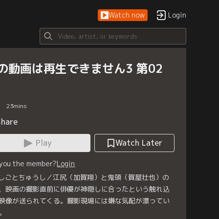
Watch now
Login
の動画は再生できません3 第02
23
mins
Share
Play
Watch Later
 you the member?
Login
 しごとちゅうし／江尻（加賀翔）と鬼頭（賀屋壮也）の
、映画の撮影直前に俳優が神隠しに合ったという触れ込
映像が送られてくる。撮影現場には嫌な気配が漂ってい
。