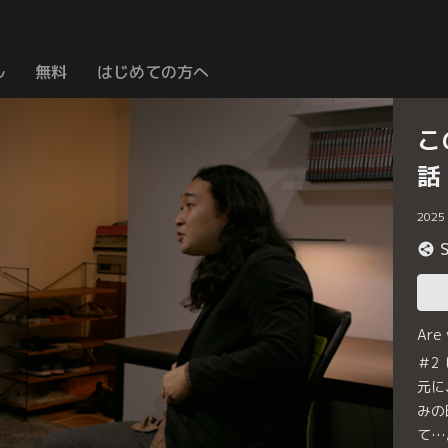
ル
無料
はじめての方へ
こ
話
2025
Are
＃2
元に
みの
て…