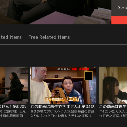
Seri
ated Items
Free Related Items
せん3 第02話
この動画は再生できません3 第03話
江尻（加賀翔）と鬼
＃3 あなたのいえへ／人気配信番組のお蔵
＃4 だいだんえ
映画の撮影直前に
入りになったロケ映像を入手した江尻（加
ってきた江尻（加
いう触れ込みの映
賀翔）と鬼頭（賀屋壮也）。一見なんの変
頭（賀屋壮也）。
現場には嫌な気配
哲もないお宅訪問ロケにはある秘密が隠さ
映像を見た江尻は