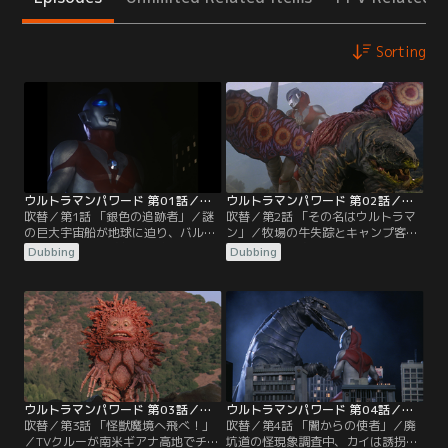
Sorting
ウルトラマンパワード 第01話／吹替
ウルトラマンパワード 第02話／吹替
吹替／第1話 「銀色の追跡者」／謎
吹替／第2話 「その名はウルトラマ
の巨大宇宙船が地球に迫り、バルタ
ン」／牧場の牛失踪とキャンプ客行
ン星人による地球侵略が始まる。奇
方不明事件を追うW.I.N.R.は、囮作
Dubbing
Dubbing
妙な落下物や警官襲撃事件が発生
戦で怪獣ケムラーの退治を試みるが
し、宇宙局のレーザー衛星も謎の赤
失敗。危機に陥った主人公カイは、
い光に破壊される。落下現場で、主
銀色の巨人に変身し、ストライクビ
人公カイはM78星雲からの使者と一
ートルと連携してケムラーを撃破す
体化し、銀色の巨人へと変身。巨大
る。隊員たちに「あの巨人は何者
化したバルタン星人を撃破し、カイ
だ」と聞かれたカイは、「彼は究極
は地球を守るため戦い続けることを
のヒーロー、ウルトラマン」と答え
決意する。
た。
ウルトラマンパワード 第03話／吹替
ウルトラマンパワード 第04話／吹替
吹替／第3話 「怪獣魔境へ飛べ！」
吹替／第4話 「闇からの使者」／廃
／TVクルーが南米ギアナ高地でチャ
坑道の怪現象調査中、カイは誘拐さ