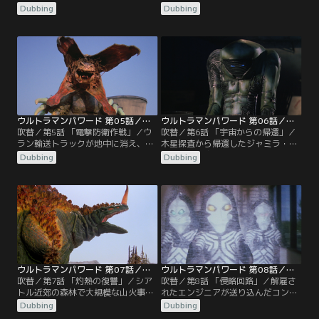
ンドラーの撮影中にレッドキングと
れる。それはパワードそっくりの
Dubbing
Dubbing
遭遇。SOSを受けたW.I.N.R.が駆けつ
「エルドラの神」を崇める地底人・
け、ピグモンに助けられたクルーを
太陽の民の陰謀で、テレスドンを使
避難させるカイは、レッドキングに
い、地上を破壊しようとしていた。
襲われウルトラマンパワードに変
カイは機転でパワードに変身し、地
身。夫婦のレッドキングとの激戦を
底から脱出、テレスドンを撃破す
展開する！
る。
ウルトラマンパワード 第05話／吹替
ウルトラマンパワード 第06話／吹替
吹替／第5話 「電撃防衛作戦」／ウ
吹替／第6話 「宇宙からの帰還」／
ラン輸送トラックが地中に消え、調
木星探査から帰還したジャミラ・ミ
査中のW.I.N.R.は、採掘会社のダイ
ラーは、宇宙生命体に取り憑かれ怪
Dubbing
Dubbing
ナマイト爆破により現れた怪獣と遭
獣化。軍事利用を図る国家保安局幹
遇する。動く原子炉たるガボラに手
部を殺害し暴れ回るが、娘・カレン
が出せない中、ガボラは原子力発電
の説得で理性を取り戻す。自らを倒
所を襲撃し冷却塔を破壊。核爆発の
すよう懇願されたカイは、ウルトラ
危機が迫る中、パワードが出現。パ
マンパワードに変身。「メガ・スペ
ワードとガボラの戦いの結末は！？
シウム光線」をジャミラに向けて放
った…。
ウルトラマンパワード 第07話／吹替
ウルトラマンパワード 第08話／吹替
吹替／第7話 「灼熱の復讐」／シア
吹替／第8話 「侵略回路」／解雇さ
トル近郊の森林で大規模な山火事が
れたエンジニアが送り込んだコンピ
頻発。高熱怪獣ザンボラーの仕業だ
ューター生命体ダダが、人間を捕獲
Dubbing
Dubbing
った。W.I.N.R.の攻撃は通用せず、
し実体化。ニューロネット社に潜入