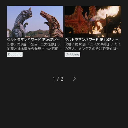
カイもパワードに変身するが「メ
したW.I.N.R.隊員も捕まる中、カイ
ガ・スペシウム光線」も効かない。
はパワードに変身。合体巨大化した
パワードはW.I.N.R.の総攻撃を止
ダダと対決する！
め、テレパシーでザンボラーの決死
の説得を試みる…。
ウルトラマンパワード 第09話／吹替
ウルトラマンパワード 第10話／吹替
吹替／第9話 「復活！二大怪獣」／
吹替／第10話 「二人の英雄」／カイ
洞窟と排水溝から発見された石棺か
の友人、メンデスの会社で原油消失
ら、3000年前の怪獣アボラスとバニ
事件が発生。W.I.N.R.は原油を食べ
Dubbing
Dubbing
ラが復活。両者は激しい死闘を繰り
る怪獣ペスターを特定するも、海中
広げる。カイはパワードに変身し参
で撃退に失敗し、ペスターはパイプ
戦、W.I.N.R.は博士の解析した封印
ラインへ侵入する。カイはパワード
の音波を発して怪獣たちを弱体化さ
に変身し、火炎攻撃に苦戦するが、
せる作戦を試みるのだが…。
メンデス操縦のストライクビートル
1
の援護を受け、最後の力を振り絞っ
た…！