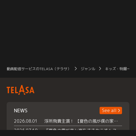
動画配信サービスのTELASA（テラサ）
ジャンル
キッズ・特撮一覧
NEWS
See all
2026.08.01
浮所飛貴主演！ 【夏色の風が僕の家にやってきた】 本日よりテラサで独占配信スタート！
2026.07.18
『夏色の雲が恋と嵐をまきおこす』スペシャルメイキング 【Part1】2026年７月18日（土）23時30分～配信スタート！話題のシーンの裏側を大公開！豪華キャスト大集合！ 『武宮家 真夏の家族会議』開催！