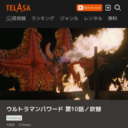
Watch now
見放題
ランキング
ジャンル
レンタル
無料
は
ウルトラマンパワード 第10話／吹替
Dubbing
1993
27
mins