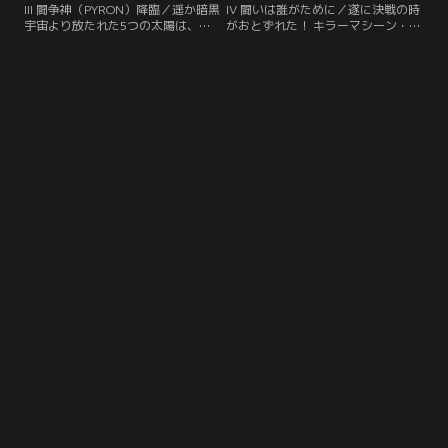
III 闘争神（PYRON）降臨／遥か暗黒
IV 闘いは誰がために／遂に決戦の時
宇宙より放たれた5つの太陽は、破
がおとずれた！ キラーマシーン・フ
壊の限りを尽くし人間界は焦土と化
ォボスが巨大な本体を現し、地球に
した。無限のエネルギーを持つ生命
存在する全てを抹殺するため攻撃を
体パイロンの攻撃が遂に開始された
開始した。宇宙より飛来したパイロ
のだ！ 闇に住む者を追い、さすらい
ンはその闘争心のままに地上での殺
の旅を続けるドノヴァン・アニタ・
戮を展開する。ダークストーカーた
リンリン・レイレイ姉妹。魔界の覇
ちが倒されてゆくなか闇の貴公子デ
権を争うデミトリとモリガン。【提
ミトリにも強大な牙が襲い掛かる。
供：バンダイチャンネル】
魔界での覇権争いの緊張下…。【提
供：バンダイチャンネル】