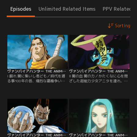
Episodes
Unlimited Related Items
PPV Related I
Sorting
ヴァンパイアハンター THE ANIMATED SERIES 第01話
ヴァンパイアハンター THE ANIMATED SERIES 第02話
I 蘇れ 闇に集いし者ども／時代を遡
II 闇の血 闇の力／かたくなに心を閉
る事100年の昔、熾烈な覇権争いに
ざした超能力少女アニタを連れ、闇
あと一歩のところで破れ、人間界に
の住人どもを倒すべく闘いの荒野を
その居城もろとも吹き飛ばされたマ
さまよう“ヴァンパイアハンター”ド
キシモフ家の若き当主デミトリ。か
ノヴァン。そして彼らの後を追うよ
れはその闇の力で人間界を支配し、
うにダークストーカー狩りの旅を続
再び魔界に返り咲かんとその機会を
ける、新たなる“ヴァンパイアハン
伺っていた。そして100年。ある夜
ター”キョンシー姉妹のリンリンと
突然「謎の思念」が現われ…。【提
レイレイ。しかし、彼らハンターと
供：バンダイチャンネル】
闇の住人たちの闘いを、密かに見守
る第三の巨大な力が…。【提供：バ
ンダイチャンネル】
ヴァンパイアハンター THE ANIMATED SERIES 第03話
ヴァンパイアハンター THE ANIMATED SERIES 第04話（最終話）