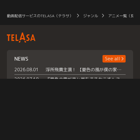
動画配信サービスのTELASA（テラサ）
ジャンル
アニメ一覧（見放
NEWS
See all
2026.08.01
浮所飛貴主演！ 【夏色の風が僕の家にやってきた】 本日よりテラサで独占配信スタート！
2026.07.18
『夏色の雲が恋と嵐をまきおこす』スペシャルメイキング 【Part1】2026年７月18日（土）23時30分～配信スタート！話題のシーンの裏側を大公開！豪華キャスト大集合！ 『武宮家 真夏の家族会議』開催！
2026.07.15
救命医・遥（今田）の《心揺さぶる過去》や、 麻酔科医・権野（船越英一郎）の《謎多きプライベート》など… 《知られざるエピソード》を独占配信！