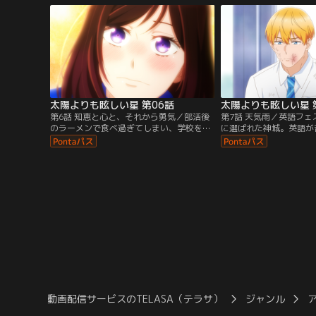
り、朔英の恋は眺めるだけに。しかし、中
の淡い記憶が溢れ出す。
学最後の体育祭で一緒になり、初恋はつい
神城を気になっている様
に動き出して--？
太陽よりも眩しい星 第06話
太陽よりも眩しい星 
第6話 知恵と心と、それから勇気／部活後
第7話 天気雨／英語フ
のラーメンで食べ過ぎてしまい、学校を休
に選ばれた神城。英語が
むことになった朔英。翌日、部活の朝練で
英に練習を手伝ってもら
ケガをして休む神城。2人はお互いに休ん
流れで、2人は夏休みに
だ分のノートを貸し合う中で、メッセージ
する。迎えた英フェス本
交換をする。ある出来事をきっかけに神城
が順調に進んでいた中、
に好きな人がいることがバレてしまった朔
ジに飛び出してしまい、騒
英だったが「がんばれ」と応援される。朔
英の気持ちは今日も…。
動画配信サービスのTELASA（テラサ）
ジャンル