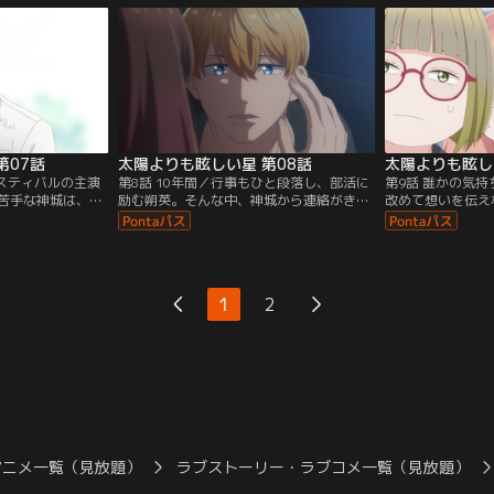
そんな中、翡翠も
援しようと頑張るも、どうにも神城の前で
ようと決意するけ
子で…？
は残念な姿ばかり見られてしまって.......。
る神城に、朔英は
て......。
第07話
太陽よりも眩しい星 第08話
太陽よりも眩し
ェスティバルの主演
第8話 10年間／行事もひと段落し、部活に
第9話 誰かの気
苦手な神城は、朔
励む朔英。そんな中、神城から連絡がき
改めて想いを伝え
うことに。練習の
て、映画デートの日程が決定！その日を楽
感じた朔英。翡翠
映画に行くと約束
しみにしていた朔英だったが、ひょんなこ
だと聞き、後夜祭
番、クラスの発表
とから神城の従姉・昴と出会い、神城の好
意する。学祭の準
朔英が急にステー
きな「太陽超えて眩しい星みたいな人」は
書きされた昴の絵
ぎに...！？
昴かもしれないと不安を募らせる。
きの犯人にみえる
1
2
れ..！？
アニメ一覧（見放題）
ラブストーリー・ラブコメ一覧（見放題）