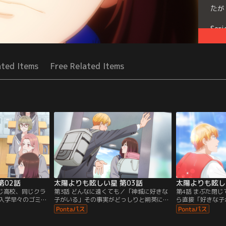
たが
Seri
ated Items
Free Related Items
第02話
太陽よりも眩しい星 第03話
太陽よりも眩し
同じ高校、同じクラ
第3話 どんなに遠くても／「神城に好きな
第4話 まぶた閉
入学早々のゴミ拾
子がいる」その事実がどっしりと朔英にの
ら直接「好きな子
城がクラスメイト
しかかる。そんな中はじまった研修旅行で
らにその相手が「
した朔英を、思わ
も、気が付けば神城ばかり目で追ってしま
いな人」だと聞い
ぶ神城に、幼い頃
う朔英。翡翠と香川も朔英の恋を全力で応
気持ちを抑えなが