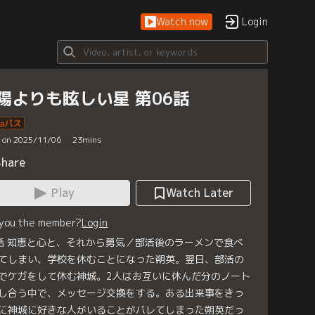
Watch now
Login
陽よりも眩しい星 第06話
d on 2025/11/06
23
mins
Share
Play
Watch Later
 you the member?
Login
話 知恵と心と、それから勇気／部活後のラーメンで食べ
てしまい、学校を休むことになった朔英。翌日、部活の
でケガをして休む神城。2人はお互いに休んだ分のノート
し合う中で、メッセージ交換をする。ある出来事をきっ
に神城に好きな人がいることがバレてしまった朔英だっ