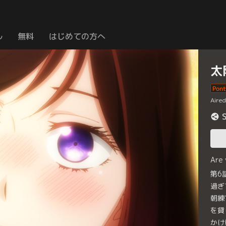
ル
無料
はじめての方へ
太
Aire
Are
第6
過ぎ
朝練
を貸
かけ