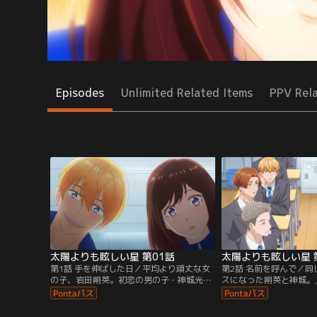
Episodes
Unlimited Related Items
PPV Rel
太陽よりも眩しい星 第01話
太陽よりも眩しい星 
第1話 手を伸ばした日／平均より頑丈な女
第2話 名前を呼んで／
の子、岩田朔英。初恋の男の子・神城光輝
スになった朔英と神城。
は細くてか弱かったけれど、中学3年生と
いで同じ班になるが、神
なった今、誰が見てもかっこいい男の子に
と喧嘩！？間に入ろうと
成長。人気者となった神城とは疎遠にな
ず「朔英！」と名前で呼