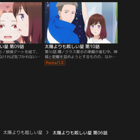
れど、いつも通りに接す
思うように練習が進まなく、そんな中朔英
戸惑いを隠せなく
は放課後に校舎裏で自主練習をする香川を
見つける。
い星 第09話
太陽よりも眩しい星 第10話
持ち／映画デートを経て、
第10話 噂／クラス展示の準備が進む中、神
なければ気づかれないと
城と距離を詰めようとするものの、なかな
から学祭が告白イベント
か話すタイミングが訪れない。そればかり
で神城に告白をすると決
か翡翠に鮎川とばかり行動していることを
備を進める中、朔英は落
指摘されてしまう。朔英が神城ともっと話
を発見する。朔英が落書
そうと決めたところ、神城から朔英にある
状況に、神城が現
提案をされて...！？
太陽よりも眩しい星
太陽よりも眩しい星 第06話