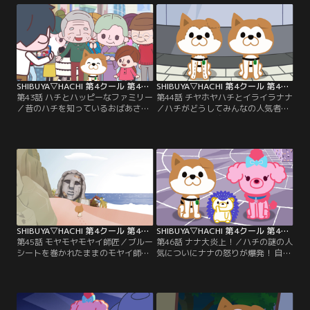
【提供：バンダイチャンネル】
式表記はハート。【提供：バンダイ
チャンネル】
SHIBUYA▽HACHI 第4クール 第43話
SHIBUYA▽HACHI 第4クール 第44話
第43話 ハチとハッピーなファミリー
第44話 チヤホヤハチとイライラナナ
／昔のハチを知っているおばあさん
／ハチがどうしてみんなの人気者に
に会う一同。ハチとの出会いで幸せ
なっているのか納得できないナナ。
をもらったという人を見て嫉妬の炎
ハチにその人気の理由を聞いてみる
を燃やすナナ。※▽の正式表記はハ
けど…？※▽の正式表記はハート。
ート。【提供：バンダイチャンネ
【提供：バンダイチャンネル】
ル】
SHIBUYA▽HACHI 第4クール 第45話
SHIBUYA▽HACHI 第4クール 第46話
第45話 モヤモヤモヤイ師匠／ブルー
第46話 ナナ大炎上！／ハチの謎の人
シートを巻かれたままのモヤイ師
気についにナナの怒りが爆発！ 自分
匠。誰にも気にされず、不安と妄想
の方が人気者だというナナだった
だけがとめどなく湧き上がってく
が、ハリーに八つ当たりしていた動
る…※▽の正式表記はハート。【提
画が大炎上！※▽の正式表記はハー
供：バンダイチャンネル】
ト。【提供：バンダイチャンネル】