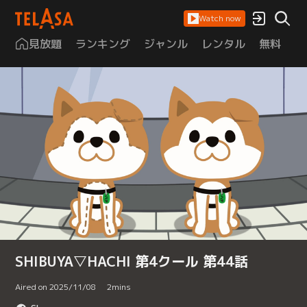
Watch now
見放題
ランキング
ジャンル
レンタル
無料
は
SHIBUYA▽HACHI 第4クール 第44話
Aired on 2025/11/08
2
mins