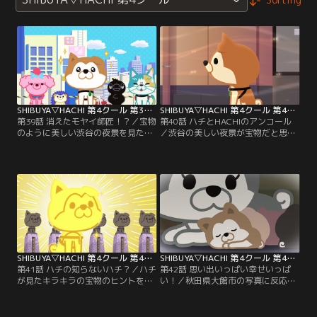
SHIBUYA▽HACHI 第4クール 第39話
SHIBUYA▽HACHI 第4クール 第40話
第39話 消えたモヤイ師匠！？／宝物
第40話 ハチとHACHIのアンコール
のように美しい渋谷の夜景を見たハ
／渋谷の美しい夜景が宝物だと思っ
チたち、モヤイ師匠に報告に行く
ていた一同、しかしハチは昔にお宝
と、師匠がブルーシートでグルグル
を見たという。手がかりをもとめて
巻きになってる！！※▽の正式表記
HACHIの歌を聴きにいくことに…。
はハート。【提供：バンダイチャン
※▽の正式表記はハート。【提供：
ネル】
バンダイチャンネル】
SHIBUYA▽HACHI 第4クール 第41話
SHIBUYA▽HACHI 第4クール 第42話
第41話 ハチの知らないハチ？／ハチ
第42話 思い出いっぱい幸せいっぱ
が見たキラキラの宝物のヒントを探
い！／秋田県大館市の写真に反応す
すため、世界中から手がかりを集め
るハチ。生まれた時の家族とのひと
てくるラッツ。そこにヒントはある
時、東京で過ごした教授とのしあわ
のかな？※▽の正式表記はハート。
せな思い出が湧き上がる。※▽の正