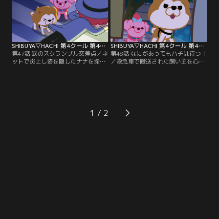
SHIBUYA▽HACHI 第4クール 第47話
SHIBUYA▽HACHI 第4クール 第48話
第47話 涙のスクランブル交差点／ネ
第48話 なにがあってもハチは待つ！
ットで炎上し姿を隠したナナを探す
／救急車で搬送された飼い主を心配
ハチと仲間たち。ナナをずっと探し
するナナ。ハチは一緒に待とうとい
ていた飼い主はやっとの思いでナナ
うが、炎上動画を見た若者に絡まれ
を見つけるが…※▽の正式表記はハ
てしまう！※▽の正式表記はハー
ート。【提供：バンダイチャンネ
ト。【提供：バンダイチャンネル】
ル】
1