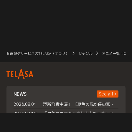
動画配信サービスのTELASA（テラサ）
ジャンル
アニメ一覧（見放
NEWS
See all
2026.08.01
浮所飛貴主演！ 【夏色の風が僕の家にやってきた】 本日よりテラサで独占配信スタート！
2026.07.18
『夏色の雲が恋と嵐をまきおこす』スペシャルメイキング 【Part1】2026年７月18日（土）23時30分～配信スタート！話題のシーンの裏側を大公開！豪華キャスト大集合！ 『武宮家 真夏の家族会議』開催！
2026.07.15
救命医・遥（今田）の《心揺さぶる過去》や、 麻酔科医・権野（船越英一郎）の《謎多きプライベート》など… 《知られざるエピソード》を独占配信！