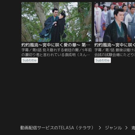
とこっそり家出する。慕キは県令の側室に
に寝返った副将の娘から
なることが決まっており、その結婚から逃
する。しかし、敵に襲わ
れるために家を出たのだ。しかも、慕キは
定王は薄暗い部屋で倒れ
慕灼華（ぼしゃくか）という偽名で…。
然、灼華がやってくる。
灼灼風流～宮中に咲く愛の華～ 第06話／字幕
字幕／第6話 見え隠れする朝廷の闇／5年前
字幕／第7話 最後は賭
の裏切り者と言われている袁成明（えんせ
会試の試験会場にたどり
いめい）の遺体を検視している時、灼華と
送ってくれた定王にお礼
Subtitle
Subtitle
定王は敵の襲撃に遭う。2人は木の上に身
精力強壮剤を安く処方す
を隠すが、緊張感のない灼華は会試のこと
と定王は不機嫌になり、
ばかり心配していた。木の下では黒装束の
馬に乗って去ってしまう
追っ手が定王を捜しているにもかかわら
灼華と驚鴻は1問目で満
ず、灼華はなぜか定王と体を密着させてい
官たちを驚かせる。だが
ることに緊張し、足を滑らせて木から落ち
最も苦手とする詩作で…
る。
動画配信サービスのTELASA（テラサ）
ジャンル