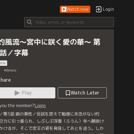
Watch now
Login
灼風流～宮中に咲く愛の華～ 第
5話／字幕
itle
46
mins
Share
Play
Watch Later
 you the member?
Login
／第5話 娘の素性／会試を控えて勉強に余念がない灼
巨力に引っ張られ、しぶしぶ浮雲（ふうん）寺へ願掛け
かけるが、そこで定王の姿を発見してあとを追う。しか