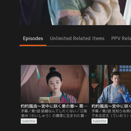
Episodes
Unlimited Related Items
PPV Rel
灼灼風流～宮中に咲く愛の華～ 第01話／字幕
字幕／第1話 結婚なんてしたくない／江南
字幕／第2話 見知らぬ
淮州（わいしゅう）の慕家に生まれた慕キ
である定王（ていおう）
（ぼき）。早世した母の言いつけを守って
ん）は5年前、配下の裏
Subtitle
Subtitle
勉学に励んでいたが、父親が新たな側室を
軍を全滅させていた。真
迎える日に侍女の郭巨力（かくきょりき）
秦宮（しょうしんぐう）