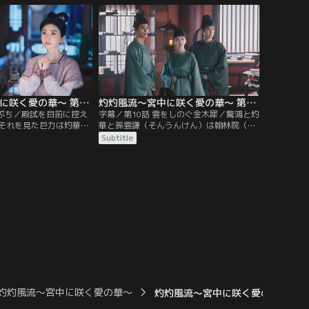
それを見た灼華は、登壇
いるため、灼華は自分が医術に長けている
を決め込む。隣室で定王
事情を説明する。その頃、第一皇子の劉シ
知らず、題目の内容や驚
ン（りゅうしん）は驚鴻を目当てに詩会へ
い放題。それを聞いた定
向かう。
灼灼風流～宮中に咲く愛の華～ 第09話／字幕
灼灼風流～宮中に咲く愛の華～ 第10話／字幕
っぷち／殿試を目前に控え
字幕／第10話 雲をしのぐ金木犀／驚鴻と灼
それを見た巨力は灼華を
華と孫雲謙（そんうんけん）は翰林院（か
らせる。笑顔と平静を取
んりんいん）の正六品となり、初出仕の日
Subtitle
改めて成功を母に誓うの
を迎える。そこでも灼華は女子であるとい
殿試当日、灼華が真剣に
う理由から先輩官吏に下品な笑い話のネタ
時、触れてもいないのに
にされてしまう。ところが、弁の立つ灼華
用紙が墨で汚れてしま
は先輩官吏につかつかと近づき、いつもの
そうなその状況で灼華が
ようにぎゃふんと言わせる。驚鴻と雲謙も
加勢し、新人官吏の3人は能力を存分
に…。
灼灼風流～宮中に咲く愛の華～
灼灼風流～宮中に咲く愛の華～ 第0