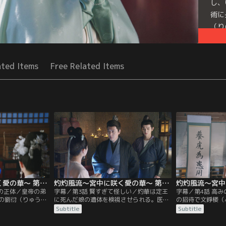
し、
術に
（り
Seri
ated Items
Free Related Items
灼灼風流～宮中に咲く愛の華～ 第02話／字幕
灼灼風流～宮中に咲く愛の華～ 第03話／字幕
男の正体／皇帝の弟
字幕／第3話 賢すぎて怪しい／灼華は定王
字幕／第4話 高
の劉衍（りゅうえ
に死んだ娘の遺体を検視させられる。医術
の招待で文錚楼（
切りによって3万の
に秀でた灼華はすぐ死因である薬の成分を
へ。そこで灼華は
Subtitle
Subtitle
相を探る定王は小
言い当て、犯人が定王を狙っていたことま
（しんきょうこう
という妓楼で、敵
で口走る。定王は機転の利く灼華の素性を
壇して持論を展開