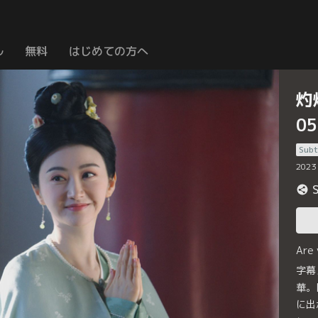
ル
無料
はじめての方へ
灼
0
Subt
2023
Are
字幕
華。
に出