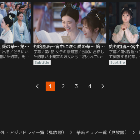
話を聞き出そうと
調べさせ、偽名であることや問題を抱えて
誰もが称賛した。
れて毒に侵された
いることを知る。そんな中、灼華は寿寧
せずに高みの見物
込む。そこへ偶
（じゅねい）節に街へ繰り出し、そこで皇
が聞いているとも
帝の娘である柔嘉（じゅうか）公主と出会
鴻について言いた
う。
王は…。
灼灼風流～宮中に咲く愛の華～ 第07話／字幕
灼灼風流～宮中に咲く愛の華～ 第08話／字幕
けに出る／どうにか
字幕／第8話 女子の悪知恵／会試に合格し
字幕／第9話 崖
着いた灼華。馬で
た灼華が小秦宮の妓女たちに祝われている
て緊張する灼華。
をしようと考え、
ところへ、柔嘉公主の侍女が詩会の招待状
母の位牌の前に座
Subtitle
Subtitle
ると伝える。する
を持ってやってくる。翌日、詩会には会試
り戻した灼華は、
ぶすっとしたまま
合格者が集まり、驚鴻もそこへやってく
だった。ところが
。会試が始まり、
る。合格者たちの話題はいつしか女子でた
回答を考えている
点を取って、試験
だ1人会試に合格した灼華のことに。男た
硯台が倒れて答案
1
2
3
4
、2問目は灼華が
ちが陰口をたたいているところへ、灼華が
う。誰もがくじけ
。
物怖じせずに堂々と登場する。
取った行動は…。
海外・アジアドラマ一覧（見放題）
華流ドラマ一覧（見放題）