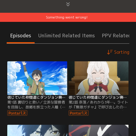
Something went wrong!
Episodes
Unlimited Related Items
PPV Related I
Sorting
信じていた仲間達にダンジョン奥地で殺されかけたがギフト『無限ガチャ』でレベル9999の仲間達を手に入れて元パーティーメンバーと世界に復讐＆『ざまぁ！』します！ 第01話
信じていた仲間達にダンジョン奥地で殺されかけたがギフト『無限ガチャ』でレベル9999の仲間達を手に入れて元パーティーメンバーと世界に復讐＆『ざまぁ！』します！ 第02話
第1話 裏切りと救い／立派な冒険者
第2話 奈落／あれから3年…。ライト
を目指し、故郷を旅立った人種（ヒ
が『無限ガチャ』で呼び出したの
ューマン）の少年・ライト。だが、
は、真祖ヴァンパイア騎士・ナズ
彼の恩恵（ギフト）『無限ガチャ』
ナ、天才モンスターテイマー・アオ
が生み出すのは、役に立たないガラ
ユキ、禁忌の魔女・エリーといっ
クタばかり。結果、冒険者ギルドで
た、いずれもレベル9999の強者た
は最低のF級にランクされてしま
ち。そしてライト自身もまた、レベ