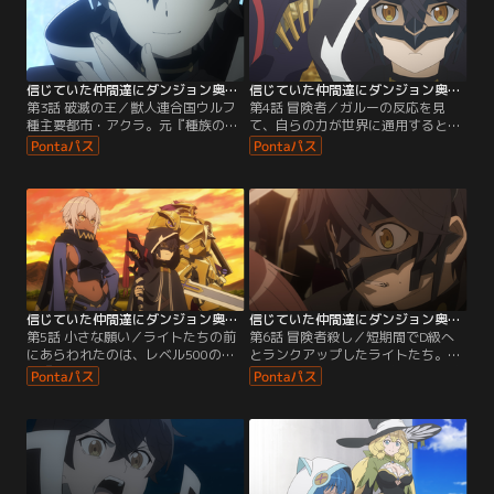
う。そんなライトに救いの手を差し
ル9999へと到達し、『奈落』の最下
伸べたのは、「種族間の差別をなく
層に、地上の全戦力・国家を殲滅し
し、平等な世界を作る」という理念
得る最強国家を築き上げていた。今
を掲げる『種族の集い』だった。
日も訓練に励み…。
信じていた仲間達にダンジョン奥地で殺されかけたがギフト『無限ガチャ』でレベル9999の仲間達を手に入れて元パーティーメンバーと世界に復讐＆『ざまぁ！』します！ 第03話
信じていた仲間達にダンジョン奥地で殺されかけたがギフト『無限ガチャ』でレベル9999の仲間達を手に入れて元パーティーメンバーと世界に復讐＆『ざまぁ！』します！ 第04話
第3話 破滅の王／獣人連合国ウルフ
第4話 冒険者／ガルーの反応を見
種主要都市・アクラ。元『種族の集
て、自らの力が世界に通用すると確
い』のメンバー、ガルーは意気揚々
信したライト。しかし、各国の戦力
と街を歩いていた。いまや彼は、ウ
を把握しないまま戦いを挑むことに
ルフ種族長からも認められた次期族
は危険が伴う。そこで冒険者として
長の最有力候補。酒を浴びるように
ランクを上げ、各国の情報収集を行
飲み、気ままな日々を送っていた。
う作戦を計画する。ゴールドとネム
そこへかつてライトに仕えていたと
ムを伴い、ドワーフ王国最南端の街
いう人種（ヒューマン）のメイドが
『ダガス』へと訪れたライトは、早
声をかけてきた。
速ギルドに登録。
信じていた仲間達にダンジョン奥地で殺されかけたがギフト『無限ガチャ』でレベル9999の仲間達を手に入れて元パーティーメンバーと世界に復讐＆『ざまぁ！』します！ 第05話
信じていた仲間達にダンジョン奥地で殺されかけたがギフト『無限ガチャ』でレベル9999の仲間達を手に入れて元パーティーメンバーと世界に復讐＆『ざまぁ！』します！ 第06話
第5話 小さな願い／ライトたちの前
第6話 冒険者殺し／短期間でD級へ
にあらわれたのは、レベル500の強
とランクアップしたライトたち。さ
敵『フォーサイス・マンティス』。
らなるランクアップをギルドに要求
ギルドの冒険者たちが総出で戦わな
するネムムだが、短期間でのC級へ
ければ倒せないと考えるエリオに対
のレベルアップは前例がないとい
し、ライトたちは瞬く間にマンティ
う。さらに大きな功績をあげるため
スを撃退する。その夜、ライトとエ
に、ライトは人種（ヒューマン）を
リオたちは野営地で共に過ごし、信
狙った『冒険者殺し』の討伐クエス
頼関係を深めていくのだった。一
トに挑もうとしていた。そのとき、