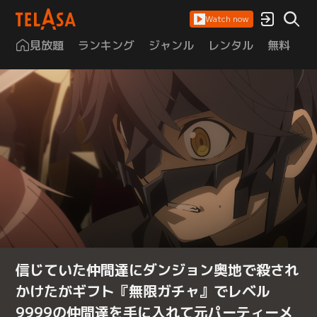
Watch now
見放題
ランキング
ジャンル
レンタル
無料
は
信じていた仲間達にダンジョン奥地で殺され
かけたがギフト『無限ガチャ』でレベル
9999の仲間達を手に入れて元パーティーメ