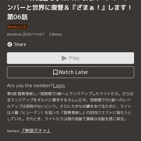
ンバーと世界に復讐＆『ざまぁ！』します！
第06話
Aired on 2025/11/07
23
mins
Share
Play
Watch Later
Are you the member?
Login
第6話 冒険者殺し／短期間でD級へとランクアップしたライトたち。さらな
るランクアップをギルドに要求するネムムだが、短期間でのC級へのレベ
ルアップは前例がないという。さらに大きな功績をあげるために、ライト
は人種（ヒューマン）を狙った『冒険者殺し』の討伐クエストに挑もうと
していた。そのとき、ライトたちは宿の部屋で異様な気配を感じ取る。
『無限ガチャ』
Series: