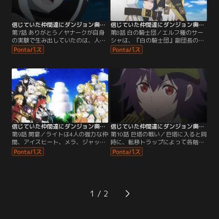
方、3階層まで進んでいたカイトと
ライトたちは宿の部屋で異様な気配
ヤナークは…。
を感じ取る。
信じていた仲間達にダンジョン奥地で殺されかけたがギフト『無限ガチャ』でレベル9999の仲間達を手に入れて元パーティーメンバーと世界に復讐＆『ざまぁ！』します！ 第07話
信じていた仲間達にダンジョン奥地で殺されかけたがギフト『無限ガチャ』でレベル9999の仲間達を手に入れて元パーティーメンバーと世界に復讐＆『ざまぁ！』します！ 第08話
第7話 ありがとう／ヤナークが自身
第8話 白の騎士団／エルフ種のサー
の実験で生み出していたのは、人種
シャは、『白の騎士団』副団長のミ
（ヒューマン）とモンスターの融合
カエルと婚約し、幸せな時間を過ご
種だった。その非道な実験に、怒り
していた。そのころ、ライトたちは
を抑えきれないライトたち。ゴール
エリーとともに『サーシャ復讐作
ド、ネムムが融合種と戦う中、混乱
戦』を実行するために、エルフ女王
のスキをついてカイトがライトに攻
国へと潜入。サーシャへの復讐だけ
撃を仕掛けてきた。軽くあしらうラ
ではなく、『さぶますたー』の集ま
イトだったが、カイトがマスターの
りである『白の騎士団』を確保し、
血を引く『さぶますたー』と知っ
『ますたー』の情報を引き出すこと
て…。
も目的のひとつであった。
信じていた仲間達にダンジョン奥地で殺されかけたがギフト『無限ガチャ』でレベル9999の仲間達を手に入れて元パーティーメンバーと世界に復讐＆『ざまぁ！』します！ 第09話
信じていた仲間達にダンジョン奥地で殺されかけたがギフト『無限ガチャ』でレベル9999の仲間達を手に入れて元パーティーメンバーと世界に復讐＆『ざまぁ！』します！ 第10話
第9話 開宴／ライトは4人の強力な仲
第10話 巨塔の戦い／巨塔に入ると同
間、アイスヒート、メラ、ジャッ
時に、転移トラップによって各階へ
ク、スズと合流。巨塔にてエリーた
と飛ばされた『白の騎士団』のメン
ちとも再会し、『サーシャ復讐計
バーたち。1階ではメラとアイスヒ
画』がついに幕を開ける。この計画
ートが、ニアとキアと相対してい
はサーシャへの復讐が目的であると
た。圧倒的なスピードで、メラとア
同時に、エルフ女王国最強の『白の
イスヒートを翻弄するニアとキア。
騎士団』と戦い、『奈落』の実力を
絶え間なく繰り出されるウィンドカ
1
測るという狙いもあった。ライトが
ッターは、ついにメラの右腕を奪い
意図的に流した情報により、騎士団
去った。そのころ、2階ではスズが
は巨塔の制圧に動き出す。
シャープハットと…。