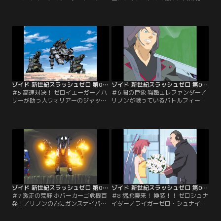
ー・チャンプがチーム・ブリッツに
た謎の侵入者。バックドラフト団と
やって来た。リノンに恋しているハ
名乗る彼らに、バトルフィールドが
リーは、ビットとリノンの仲を誤解
乗っ取られてしまった！！ その頃、
し、ビットにライバル心を燃やす。
リノンが入浴中とも知らず、バスル
新入りビットの態度が気に入らない
ームに入ったビットは、怒りまくっ
リノンは、ハリーの嫉妬心を煽り、
たリノンに追いかけられる。命から
ビットとハリーが勝負するように仕
がらトロスファームに戻ってきたビ
向ける。【提供：バンダイチャンネ
ットだったが、プテラスに乗ったリ
ル】
ノンが行方不明に。【提供：バンダ
イチャンネル】
ゾイド 新世紀スラッシュゼロ 第05話
ゾイド 新世紀スラッシュゼロ 第06話
＃5 高速対決！ ゼロイエーガー／ハ
＃6 闇の巨象 強敵エレファンダー／
リーが助っ人ウォリアーのジャッ
リノンが戦っているバトルフィール
ク・シスコと組んだ。目的は恋敵
ドに突然現れたバックドラフト団の
（と勘違いしている）ビットを倒す
エレファンダー。愛機ディバイソン
為だ。その頃ビットはトロス博士が
はボロボロにされ、試合も無効にな
ライガーゼロの為に用意した3つの
ったリノンはご機嫌ナナメ。早速ゾ
パーツを吟味していた。そこへハリ
イドバトル連盟から再試合の通達が
ーが現れ、再びチーム・ブリッツに
来るが、ディバイソンが戦闘不能の
試合を申し込む。いよいよ試合当
ため、ジェミーがプテラスで出撃す
日。ジャックはライトニングサイク
ることに。【提供：バンダイチャン
スの足手まといにならないよう…。
ネル】
【提供：バンダイチャンネル】
ゾイド 新世紀スラッシュゼロ 第07話
ゾイド 新世紀スラッシュゼロ 第08話
＃7 激走の荒野 ホバーカーゴ危機百
＃8 猛虎襲来！ 換装！！ ゼロシュナ
発！／リノンの為にガンスナイパー
イダー／ライガーゼロ・シュナイダ
を受け取りに出掛けたビット達は、
ーが完成した！ だが、肝心なところ
買い物先の町で偶然ナオミに出会
でシステムフリーズしてしまうシュ