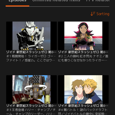
Sorting
ゾイド 新世紀スラッシュゼロ 第01話
ゾイド 新世紀スラッシュゼロ 第02話
＃1 戦闘開始！ ライガーゼロ ゴー・
＃2 二人の勝利 紅き閃光 ナオミ／誰
ファイト！／惑星Zi。ここではウォ
にも乗りこなせなかったライガーゼ
リアーと呼ばれるゾイド乗りが、ゾ
ロに乗ったビットに驚くリノン達。
イドバトルなるものを展開してい
チーム・ブリッツの次の相手はチー
た。ジャンク屋をしながら旅を続け
ム・フリューゲル。個人戦で戦って
ていたビット・クラウドは、ひょん
きたが、最近は無名のウォリアーを
なことからゾイドバトルのバトルフ
スカウトして、チーム戦も参加する
ィールドに迷い込む。ビットのせい
ようになったのだ。対戦ルールは6
でチーム・ブリッツとチーム・タイ
発の砲弾以外の遠距離武器は使用で
ガースのバトルは無効、再戦は翌日
きないリボルバー・デュエル。【提
に持ち越されることに。【提供：バ
供：バンダイチャンネル】
ンダイチャンネル】
ゾイド 新世紀スラッシュゼロ 第03話
ゾイド 新世紀スラッシュゼロ 第04話
＃3 王者登場 ハリー・チャンプ／チ
＃4 闇バトル！ 謎のバックドラフト
ーム・チャンプのリーダー、ハリ
団／ゾイドバトルの最中に突如現れ