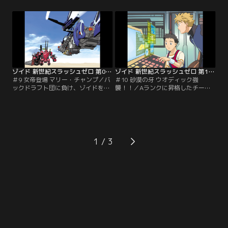
う。そこへ現れたシンカーを操る暴
ナイダーに「欠陥品だ！」と怒るビ
走族、サンドスティングレイ。警察
ット。だがトロス博士の見解は「シ
ですら手を焼く彼らだが、ビット達
ュナイダーは完璧だが、まだその真
にあっけなくやられ、留置所入り。
の力を発揮していない」。一方、チ
そのことを知ったサンドスティング
ーム・ブリッツに負けて以来連敗続
レイのリーダー、マクネアは、警察
きのチーム・タイガースの面々がビ
を襲撃して仲間を助け出し…。【提
ットとバラッド…。【提供：バンダ
供：バンダイチャンネル】
イチャンネル】
ゾイド 新世紀スラッシュゼロ 第09話
ゾイド 新世紀スラッシュゼロ 第10話
＃9 女帝登場 マリー・チャンプ／バ
＃10 砂漠の牙 ウオディック強
ックドラフト団に負け、ゾイドを奪
襲！！／Aランクに昇格したチー
われたハリー。実家に支援を求めた
ム・ブリッツ。勢いに乗ってバトル
ところ、ディバイソンを引き連れた
をこなすが、その戦術はバラバラ
姉のマリーがやって来た。だが彼女
で、勝てたこと自体が謎とも言える
の目的は、ハリーにゾイドバトルを
内容。互いの主張を譲らないビッ
やめさせ、家業を継がせる為だっ
ト、リノン、バラッドをよそに、戦
た。「ゾイドバトルのチャンピオン
術担当のジェミーはコンピューター
1
になるまでは帰らない」と言い切る
でシミュレーションを行うが、結果
ハリー。だが、ひょんなことから、
はどれも納得のいかないものばか
リノンへの思いが…。【提供：バン
り。落ち込んでしまうジェミー。
ダイチャンネル】
【提供：バンダイチャンネル】