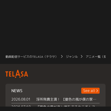
動画配信サービスのTELASA（テラサ）
ジャンル
アニメ一覧（見放
NEWS
See all
2026.08.01
浮所飛貴主演！ 【夏色の風が僕の家にやってきた】 本日よりテラサで独占配信スタート！
2026.07.18
『夏色の雲が恋と嵐をまきおこす』スペシャルメイキング 【Part1】2026年７月18日（土）23時30分～配信スタート！話題のシーンの裏側を大公開！豪華キャスト大集合！ 『武宮家 真夏の家族会議』開催！