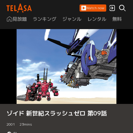
Watch now
見放題
ランキング
ジャンル
レンタル
無料
は
ゾイド 新世紀スラッシュゼロ 第09話
2001
23
mins