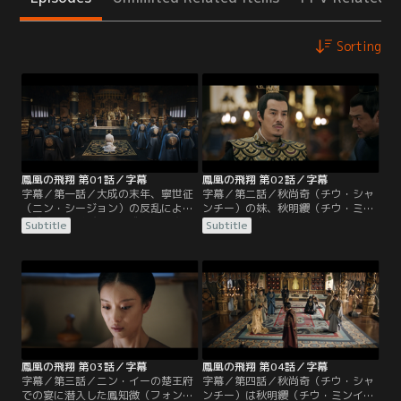
Sorting
鳳凰の飛翔 第01話／字幕
鳳凰の飛翔 第02話／字幕
字幕／第一話／大成の末年、寧世征
字幕／第二話／秋尚奇（チウ・シャ
（ニン・シージョン）の反乱により
ンチー）の妹、秋明纓（チウ・ミン
大成王朝は滅びた。大成皇室を守る
イン）は顧衡（グー・ホン）の未亡
Subtitle
Subtitle
秘密の親衛隊「血浮屠」は、生まれ
人であり、大成滅亡後、2人の子
たばかりの九皇子を連れて逃亡し
供、鳳知微（フォン・ジーウェイ）
た。寧世征は長子の寧川（ニン・チ
と鳳皓（フォン・ハオ）と共に秋尚
ュアン）と六子のニン・イーに追捕
奇のもとに身を寄せた。賜婚で皇太
を命じたが、功を焦った寧川の行動
子の機嫌を損ねないよう、秋尚奇は
により、血浮屠の首領・顧衡（グ
皇太子の舅、常海（チャン・ハイ）
ー・ホン）は九皇子を抱いて崖から
を会食に招く。
飛び降りて死亡してしまう。
鳳凰の飛翔 第03話／字幕
鳳凰の飛翔 第04話／字幕
字幕／第三話／ニン・イーの楚王府
字幕／第四話／秋尚奇（チウ・シャ
での宴に潜入した鳳知微（フォン・
ンチー）は秋明纓（チウ・ミンイ