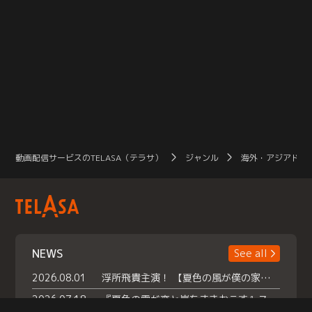
動画配信サービスのTELASA（テラサ）
ジャンル
海外・アジアドラ
NEWS
See all
2026.08.01
浮所飛貴主演！ 【夏色の風が僕の家にやってきた】 本日よりテラサで独占配信スタート！
2026.07.18
『夏色の雲が恋と嵐をまきおこす』スペシャルメイキング 【Part1】2026年７月18日（土）23時30分～配信スタート！話題のシーンの裏側を大公開！豪華キャスト大集合！ 『武宮家 真夏の家族会議』開催！