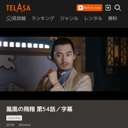
Watch now
見放題
ランキング
ジャンル
レンタル
無料
は
鳳凰の飛翔 第54話／字幕
Subtitle
2018
45
mins