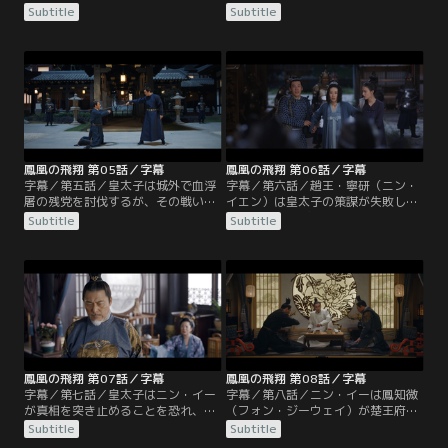
ジーウェイ）は、ニン・イーに会う
ン）の脅迫により、秋玉落（チウ・
Subtitle
Subtitle
が湖の亭に閉じ込められる。宴会で
ユールオ）をニン・イーに嫁がせる
皇太子はニン・イーの野心を探る
ことを決め、鳳皓（フォン・ハオ）
が、ニン・イーは織物と裁縫の生活
を解放する。天盛帝はニン・イーの
を望むと答える。宴会後、ニン・イ
健康を気遣い、ニン・イーはそれを
ーは鳳知微に正体を明かし、彼女の
機に婚約の取り消しを求める。天盛
目的が婚約の取り消しであることを
帝は血浮屠の残党について知り、皇
見抜く。
子たちと大臣を叱責し、顧衍（グ
ー・イエン）に罪を問おうとする。
鳳凰の飛翔 第05話／字幕
鳳凰の飛翔 第06話／字幕
字幕／第五話／皇太子は城外で血浮
字幕／第六話／趙王・寧研（ニン・
屠の残党を討伐するが、その戦いで
イエン）は皇太子の策謀が失敗し自
顧衍（グー・イエン）は重傷を負っ
分に影響が及ぶことを恐れ、ある婦
Subtitle
Subtitle
てしまう。血浮屠と大成の遺児の噂
人を毒殺しようとする。顧衍（グ
の真相を知っている辛子硯（シン・
ー・イエン）はその婦人を救出し、
ズーイエン）は討伐に不審な点があ
血浮屠と言われる遺体が無実の雑役
るとニン・イーに述べる。皇太子は
たちであることを知り激怒する。ニ
血浮屠の遺体を皇宮に持ち込み功を
ン・イーと辛子硯（シン・ズーイエ
示したが、天盛帝は調査をニン・イ
ン）は皇太子が血浮屠の残党を手元
ーに任せる。
に置いていると推測する。
鳳凰の飛翔 第07話／字幕
鳳凰の飛翔 第08話／字幕
字幕／第七話／皇太子はニン・イー
字幕／第八話／ニン・イーは鳳知微
が真相を突き止めることを恐れ、秋
（フォン・ジーウェイ）が楚王府を
明纓（チウ・ミンイン）が夫を裏切
離れたことに気づき、彼女を探すこ
Subtitle
Subtitle
った顧衍（グー・イエン）に復讐す
とに。金羽衛を訪れた鳳知微は顧衍