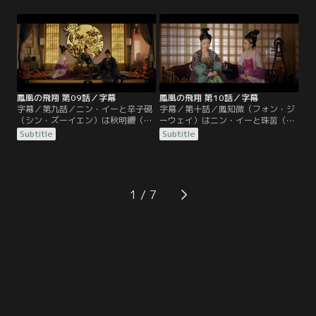
るために血浮屠の残党を集めたと捏
（グー・イエン）により楚王府に送
造し、罪を押し付けようとする。秋
り返される。顧衍はニン・イーに秋
明纓は鳳知微（フォン・ジーウェ
明纓（チウ・ミンイン）とその子供
イ）と鳳皓（フォン・ハオ）を連れ
たちを救うよう懇願し、救えたなら
て逃れようとしたが結局囚われてし
ば忠誠を誓うと宣言する。ニン・イ
まう。
ーは秋明纓と鳳皓（フォン・ハオ）
を救出すると鳳知微にも約束。
鳳凰の飛翔 第09話／字幕
鳳凰の飛翔 第10話／字幕
字幕／第九話／ニン・イーと辛子硯
字幕／第十話／鳳知微（フォン・ジ
（シン・ズーイエン）は秋明纓（チ
ーウェイ）はニン・イーと珠茵（ジ
ウ・ミンイン）一家を救うため、告
ューイン）が2人とも、8年前の巫蠱
Subtitle
Subtitle
発状を利用し、皇太子に寧研（ニ
事件で家族を失ったことを知る。ニ
ン・イエン）への不信感を持たせ
ン・イーはその事件で宗正寺の囚人
る。疑り深い皇太子は手紙を焼き捨
となり、皇太子と常家を牽制する駒
て、秋明纓と鳳皓（フォン・ハオ）
として解放されたのだ。常海（チャ
を解放する。秋明纓に絶縁された鳳
ン・ハイ）に不信感を持った皇太子
1
知微は男装し「魏知（ウェイ・ジ
は、辛子硯（シン・ズーイエン）に
ー）」と名を変えて楚王府を去る。
巫蠱事件を再現すると依頼し…。