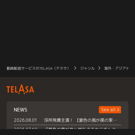
動画配信サービスのTELASA（テラサ）
ジャンル
海外・アジアドラ
NEWS
See all
2026.08.01
浮所飛貴主演！ 【夏色の風が僕の家にやってきた】 本日よりテラサで独占配信スタート！
2026.07.18
『夏色の雲が恋と嵐をまきおこす』スペシャルメイキング 【Part1】2026年７月18日（土）23時30分～配信スタート！話題のシーンの裏側を大公開！豪華キャスト大集合！ 『武宮家 真夏の家族会議』開催！