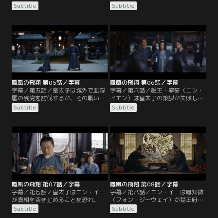
ジーウェイ）は、ニン・イーに会う
ン）の脅迫により、秋玉落（チウ・
Subtitle
Subtitle
が湖の亭に閉じ込められる。宴会で
ユールオ）をニン・イーに嫁がせる
皇太子はニン・イーの野心を探る
ことを決め、鳳皓（フォン・ハオ）
が、ニン・イーは織物と裁縫の生活
を解放する。天盛帝はニン・イーの
を望むと答える。宴会後、ニン・イ
健康を気遣い、ニン・イーはそれを
ーは鳳知微に正体を明かし、彼女の
機に婚約の取り消しを求める。天盛
目的が婚約の取り消しであることを
帝は血浮屠の残党について知り、皇
見抜く。
子たちと大臣を叱責し、顧衍（グ
ー・イエン）に罪を問おうとする。
鳳凰の飛翔 第05話／字幕
鳳凰の飛翔 第06話／字幕
字幕／第五話／皇太子は城外で血浮
字幕／第六話／趙王・寧研（ニン・
屠の残党を討伐するが、その戦いで
イエン）は皇太子の策謀が失敗し自
顧衍（グー・イエン）は重傷を負っ
分に影響が及ぶことを恐れ、ある婦
Subtitle
Subtitle
てしまう。血浮屠と大成の遺児の噂
人を毒殺しようとする。顧衍（グ
の真相を知っている辛子硯（シン・
ー・イエン）はその婦人を救出し、
ズーイエン）は討伐に不審な点があ
血浮屠と言われる遺体が無実の雑役
るとニン・イーに述べる。皇太子は
たちであることを知り激怒する。ニ
血浮屠の遺体を皇宮に持ち込み功を
ン・イーと辛子硯（シン・ズーイエ
示したが、天盛帝は調査をニン・イ
ン）は皇太子が血浮屠の残党を手元
ーに任せる。
に置いていると推測する。
鳳凰の飛翔 第07話／字幕
鳳凰の飛翔 第08話／字幕
字幕／第七話／皇太子はニン・イー
字幕／第八話／ニン・イーは鳳知微
が真相を突き止めることを恐れ、秋
（フォン・ジーウェイ）が楚王府を
明纓（チウ・ミンイン）が夫を裏切
離れたことに気づき、彼女を探すこ
Subtitle
Subtitle
った顧衍（グー・イエン）に復讐す
とに。金羽衛を訪れた鳳知微は顧衍