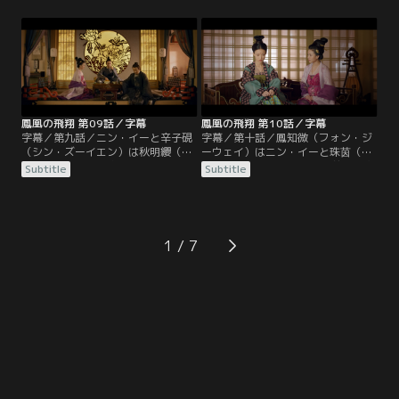
るために血浮屠の残党を集めたと捏
（グー・イエン）により楚王府に送
造し、罪を押し付けようとする。秋
り返される。顧衍はニン・イーに秋
明纓は鳳知微（フォン・ジーウェ
明纓（チウ・ミンイン）とその子供
イ）と鳳皓（フォン・ハオ）を連れ
たちを救うよう懇願し、救えたなら
て逃れようとしたが結局囚われてし
ば忠誠を誓うと宣言する。ニン・イ
まう。
ーは秋明纓と鳳皓（フォン・ハオ）
を救出すると鳳知微にも約束。
鳳凰の飛翔 第09話／字幕
鳳凰の飛翔 第10話／字幕
字幕／第九話／ニン・イーと辛子硯
字幕／第十話／鳳知微（フォン・ジ
（シン・ズーイエン）は秋明纓（チ
ーウェイ）はニン・イーと珠茵（ジ
ウ・ミンイン）一家を救うため、告
ューイン）が2人とも、8年前の巫蠱
Subtitle
Subtitle
発状を利用し、皇太子に寧研（ニ
事件で家族を失ったことを知る。ニ
ン・イエン）への不信感を持たせ
ン・イーはその事件で宗正寺の囚人
る。疑り深い皇太子は手紙を焼き捨
となり、皇太子と常家を牽制する駒
て、秋明纓と鳳皓（フォン・ハオ）
として解放されたのだ。常海（チャ
を解放する。秋明纓に絶縁された鳳
ン・ハイ）に不信感を持った皇太子
1
知微は男装し「魏知（ウェイ・ジ
は、辛子硯（シン・ズーイエン）に
ー）」と名を変えて楚王府を去る。
巫蠱事件を再現すると依頼し…。