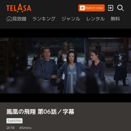
Watch now
見放題
ランキング
ジャンル
レンタル
無料
は
鳳凰の飛翔 第06話／字幕
Subtitle
2018
45
mins