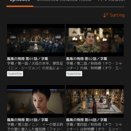
Sorting
鳳凰の飛翔 第01話／字幕
鳳凰の飛翔 第02話／字幕
字幕／第一話／大成の末年、寧世征
字幕／第二話／秋尚奇（チウ・シャ
（ニン・シージョン）の反乱により
ンチー）の妹、秋明纓（チウ・ミン
大成王朝は滅びた。大成皇室を守る
イン）は顧衡（グー・ホン）の未亡
Subtitle
Subtitle
秘密の親衛隊「血浮屠」は、生まれ
人であり、大成滅亡後、2人の子
たばかりの九皇子を連れて逃亡し
供、鳳知微（フォン・ジーウェイ）
た。寧世征は長子の寧川（ニン・チ
と鳳皓（フォン・ハオ）と共に秋尚
ュアン）と六子のニン・イーに追捕
奇のもとに身を寄せた。賜婚で皇太
を命じたが、功を焦った寧川の行動
子の機嫌を損ねないよう、秋尚奇は
により、血浮屠の首領・顧衡（グ
皇太子の舅、常海（チャン・ハイ）
ー・ホン）は九皇子を抱いて崖から
を会食に招く。
飛び降りて死亡してしまう。
鳳凰の飛翔 第03話／字幕
鳳凰の飛翔 第04話／字幕
字幕／第三話／ニン・イーの楚王府
字幕／第四話／秋尚奇（チウ・シャ
での宴に潜入した鳳知微（フォン・
ンチー）は秋明纓（チウ・ミンイ