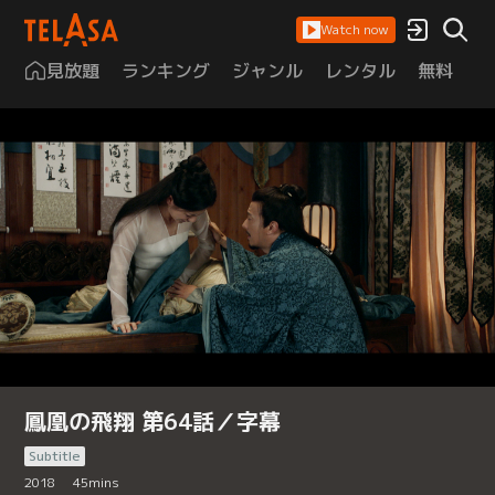
Watch now
見放題
ランキング
ジャンル
レンタル
無料
は
鳳凰の飛翔 第64話／字幕
Subtitle
2018
45
mins