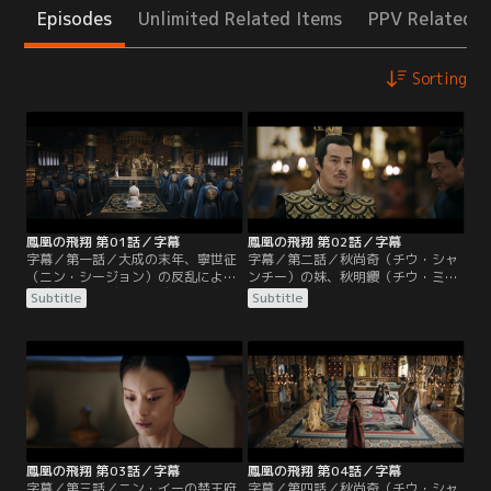
Episodes
Unlimited Related Items
PPV Related I
Sorting
鳳凰の飛翔 第01話／字幕
鳳凰の飛翔 第02話／字幕
字幕／第一話／大成の末年、寧世征
字幕／第二話／秋尚奇（チウ・シャ
（ニン・シージョン）の反乱により
ンチー）の妹、秋明纓（チウ・ミン
大成王朝は滅びた。大成皇室を守る
イン）は顧衡（グー・ホン）の未亡
Subtitle
Subtitle
秘密の親衛隊「血浮屠」は、生まれ
人であり、大成滅亡後、2人の子
たばかりの九皇子を連れて逃亡し
供、鳳知微（フォン・ジーウェイ）
た。寧世征は長子の寧川（ニン・チ
と鳳皓（フォン・ハオ）と共に秋尚
ュアン）と六子のニン・イーに追捕
奇のもとに身を寄せた。賜婚で皇太
を命じたが、功を焦った寧川の行動
子の機嫌を損ねないよう、秋尚奇は
により、血浮屠の首領・顧衡（グ
皇太子の舅、常海（チャン・ハイ）
ー・ホン）は九皇子を抱いて崖から
を会食に招く。
飛び降りて死亡してしまう。
鳳凰の飛翔 第03話／字幕
鳳凰の飛翔 第04話／字幕
字幕／第三話／ニン・イーの楚王府
字幕／第四話／秋尚奇（チウ・シャ