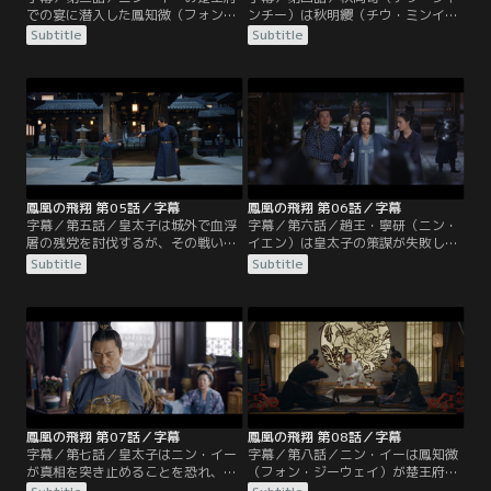
での宴に潜入した鳳知微（フォン・
ンチー）は秋明纓（チウ・ミンイ
ジーウェイ）は、ニン・イーに会う
ン）の脅迫により、秋玉落（チウ・
Subtitle
Subtitle
が湖の亭に閉じ込められる。宴会で
ユールオ）をニン・イーに嫁がせる
皇太子はニン・イーの野心を探る
ことを決め、鳳皓（フォン・ハオ）
が、ニン・イーは織物と裁縫の生活
を解放する。天盛帝はニン・イーの
を望むと答える。宴会後、ニン・イ
健康を気遣い、ニン・イーはそれを
ーは鳳知微に正体を明かし、彼女の
機に婚約の取り消しを求める。天盛
目的が婚約の取り消しであることを
帝は血浮屠の残党について知り、皇
見抜く。
子たちと大臣を叱責し、顧衍（グ
ー・イエン）に罪を問おうとする。
鳳凰の飛翔 第05話／字幕
鳳凰の飛翔 第06話／字幕
字幕／第五話／皇太子は城外で血浮
字幕／第六話／趙王・寧研（ニン・
屠の残党を討伐するが、その戦いで
イエン）は皇太子の策謀が失敗し自
顧衍（グー・イエン）は重傷を負っ
分に影響が及ぶことを恐れ、ある婦
Subtitle
Subtitle
てしまう。血浮屠と大成の遺児の噂
人を毒殺しようとする。顧衍（グ
の真相を知っている辛子硯（シン・
ー・イエン）はその婦人を救出し、
ズーイエン）は討伐に不審な点があ
血浮屠と言われる遺体が無実の雑役
るとニン・イーに述べる。皇太子は
たちであることを知り激怒する。ニ
血浮屠の遺体を皇宮に持ち込み功を
ン・イーと辛子硯（シン・ズーイエ
示したが、天盛帝は調査をニン・イ
ン）は皇太子が血浮屠の残党を手元
ーに任せる。
に置いていると推測する。
鳳凰の飛翔 第07話／字幕
鳳凰の飛翔 第08話／字幕
字幕／第七話／皇太子はニン・イー
字幕／第八話／ニン・イーは鳳知微
が真相を突き止めることを恐れ、秋
（フォン・ジーウェイ）が楚王府を
明纓（チウ・ミンイン）が夫を裏切
離れたことに気づき、彼女を探すこ