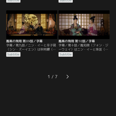
Subtitle
Subtitle
った顧衍（グー・イエン）に復讐す
とに。金羽衛を訪れた鳳知微は顧衍
るために血浮屠の残党を集めたと捏
（グー・イエン）により楚王府に送
造し、罪を押し付けようとする。秋
り返される。顧衍はニン・イーに秋
明纓は鳳知微（フォン・ジーウェ
明纓（チウ・ミンイン）とその子供
イ）と鳳皓（フォン・ハオ）を連れ
たちを救うよう懇願し、救えたなら
て逃れようとしたが結局囚われてし
ば忠誠を誓うと宣言する。ニン・イ
まう。
ーは秋明纓と鳳皓（フォン・ハオ）
を救出すると鳳知微にも約束。
鳳凰の飛翔 第09話／字幕
鳳凰の飛翔 第10話／字幕
字幕／第九話／ニン・イーと辛子硯
字幕／第十話／鳳知微（フォン・ジ
（シン・ズーイエン）は秋明纓（チ
ーウェイ）はニン・イーと珠茵（ジ
ウ・ミンイン）一家を救うため、告
ューイン）が2人とも、8年前の巫蠱
Subtitle
Subtitle
発状を利用し、皇太子に寧研（ニ
事件で家族を失ったことを知る。ニ
ン・イエン）への不信感を持たせ
ン・イーはその事件で宗正寺の囚人
る。疑り深い皇太子は手紙を焼き捨
となり、皇太子と常家を牽制する駒
て、秋明纓と鳳皓（フォン・ハオ）
として解放されたのだ。常海（チャ
を解放する。秋明纓に絶縁された鳳
ン・ハイ）に不信感を持った皇太子
1
知微は男装し「魏知（ウェイ・ジ
は、辛子硯（シン・ズーイエン）に
ー）」と名を変えて楚王府を去る。
巫蠱事件を再現すると依頼し…。