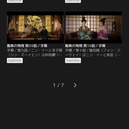
Subtitle
Subtitle
った顧衍（グー・イエン）に復讐す
とに。金羽衛を訪れた鳳知微は顧衍
るために血浮屠の残党を集めたと捏
（グー・イエン）により楚王府に送
造し、罪を押し付けようとする。秋
り返される。顧衍はニン・イーに秋
明纓は鳳知微（フォン・ジーウェ
明纓（チウ・ミンイン）とその子供
イ）と鳳皓（フォン・ハオ）を連れ
たちを救うよう懇願し、救えたなら
て逃れようとしたが結局囚われてし
ば忠誠を誓うと宣言する。ニン・イ
まう。
ーは秋明纓と鳳皓（フォン・ハオ）
を救出すると鳳知微にも約束。
鳳凰の飛翔 第09話／字幕
鳳凰の飛翔 第10話／字幕
字幕／第九話／ニン・イーと辛子硯
字幕／第十話／鳳知微（フォン・ジ
（シン・ズーイエン）は秋明纓（チ
ーウェイ）はニン・イーと珠茵（ジ
ウ・ミンイン）一家を救うため、告
ューイン）が2人とも、8年前の巫蠱
Subtitle
Subtitle
発状を利用し、皇太子に寧研（ニ
事件で家族を失ったことを知る。ニ
ン・イエン）への不信感を持たせ
ン・イーはその事件で宗正寺の囚人
る。疑り深い皇太子は手紙を焼き捨
となり、皇太子と常家を牽制する駒
て、秋明纓と鳳皓（フォン・ハオ）
として解放されたのだ。常海（チャ
を解放する。秋明纓に絶縁された鳳
ン・ハイ）に不信感を持った皇太子
1
知微は男装し「魏知（ウェイ・ジ
は、辛子硯（シン・ズーイエン）に
ー）」と名を変えて楚王府を去る。
巫蠱事件を再現すると依頼し…。