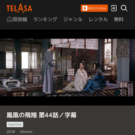
Watch now
見放題
ランキング
ジャンル
レンタル
無料
は
鳳凰の飛翔 第44話／字幕
Subtitle
2018
45
mins