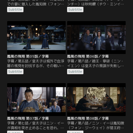
での宴に潜入した鳳知微（フォン・
ンチー）は秋明纓（チウ・ミンイ
ジーウェイ）は、ニン・イーに会う
ン）の脅迫により、秋玉落（チウ・
Subtitle
Subtitle
が湖の亭に閉じ込められる。宴会で
ユールオ）をニン・イーに嫁がせる
皇太子はニン・イーの野心を探る
ことを決め、鳳皓（フォン・ハオ）
が、ニン・イーは織物と裁縫の生活
を解放する。天盛帝はニン・イーの
を望むと答える。宴会後、ニン・イ
健康を気遣い、ニン・イーはそれを
ーは鳳知微に正体を明かし、彼女の
機に婚約の取り消しを求める。天盛
目的が婚約の取り消しであることを
帝は血浮屠の残党について知り、皇
見抜く。
子たちと大臣を叱責し、顧衍（グ
ー・イエン）に罪を問おうとする。
鳳凰の飛翔 第05話／字幕
鳳凰の飛翔 第06話／字幕
字幕／第五話／皇太子は城外で血浮
字幕／第六話／趙王・寧研（ニン・
屠の残党を討伐するが、その戦いで
イエン）は皇太子の策謀が失敗し自
顧衍（グー・イエン）は重傷を負っ
分に影響が及ぶことを恐れ、ある婦
Subtitle
Subtitle
てしまう。血浮屠と大成の遺児の噂
人を毒殺しようとする。顧衍（グ
の真相を知っている辛子硯（シン・
ー・イエン）はその婦人を救出し、
ズーイエン）は討伐に不審な点があ
血浮屠と言われる遺体が無実の雑役
るとニン・イーに述べる。皇太子は
たちであることを知り激怒する。ニ
血浮屠の遺体を皇宮に持ち込み功を
ン・イーと辛子硯（シン・ズーイエ
示したが、天盛帝は調査をニン・イ
ン）は皇太子が血浮屠の残党を手元
ーに任せる。
に置いていると推測する。
鳳凰の飛翔 第07話／字幕
鳳凰の飛翔 第08話／字幕
字幕／第七話／皇太子はニン・イー
字幕／第八話／ニン・イーは鳳知微
が真相を突き止めることを恐れ、秋
（フォン・ジーウェイ）が楚王府を
明纓（チウ・ミンイン）が夫を裏切
離れたことに気づき、彼女を探すこ