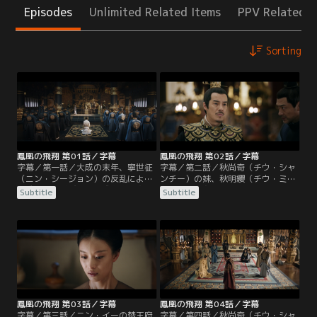
Episodes
Unlimited Related Items
PPV Related I
Sorting
鳳凰の飛翔 第01話／字幕
鳳凰の飛翔 第02話／字幕
字幕／第一話／大成の末年、寧世征
字幕／第二話／秋尚奇（チウ・シャ
（ニン・シージョン）の反乱により
ンチー）の妹、秋明纓（チウ・ミン
大成王朝は滅びた。大成皇室を守る
イン）は顧衡（グー・ホン）の未亡
Subtitle
Subtitle
秘密の親衛隊「血浮屠」は、生まれ
人であり、大成滅亡後、2人の子
たばかりの九皇子を連れて逃亡し
供、鳳知微（フォン・ジーウェイ）
た。寧世征は長子の寧川（ニン・チ
と鳳皓（フォン・ハオ）と共に秋尚
ュアン）と六子のニン・イーに追捕
奇のもとに身を寄せた。賜婚で皇太
を命じたが、功を焦った寧川の行動
子の機嫌を損ねないよう、秋尚奇は
により、血浮屠の首領・顧衡（グ
皇太子の舅、常海（チャン・ハイ）
ー・ホン）は九皇子を抱いて崖から
を会食に招く。
飛び降りて死亡してしまう。
鳳凰の飛翔 第03話／字幕
鳳凰の飛翔 第04話／字幕
字幕／第三話／ニン・イーの楚王府
字幕／第四話／秋尚奇（チウ・シャ