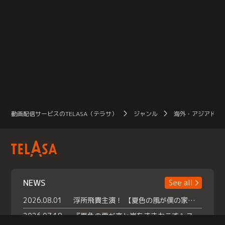
動画配信サービスのTELASA（テラサ）
ジャンル
海外・アジアドラ
NEWS
See all
2026.08.01
浮所飛貴主演！ 【夏色の風が僕の家にやってきた】 本日よりテラサで独占配信スタート！
2026.07.18
『夏色の雲が恋と嵐をまきおこす』スペシャルメイキング 【Part1】2026年７月18日（土）23時30分～配信スタート！話題のシーンの裏側を大公開！豪華キャスト大集合！ 『武宮家 真夏の家族会議』開催！