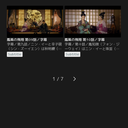
るために血浮屠の残党を集めたと捏
（グー・イエン）により楚王府に送
造し、罪を押し付けようとする。秋
り返される。顧衍はニン・イーに秋
明纓は鳳知微（フォン・ジーウェ
明纓（チウ・ミンイン）とその子供
イ）と鳳皓（フォン・ハオ）を連れ
たちを救うよう懇願し、救えたなら
て逃れようとしたが結局囚われてし
ば忠誠を誓うと宣言する。ニン・イ
まう。
ーは秋明纓と鳳皓（フォン・ハオ）
を救出すると鳳知微にも約束。
鳳凰の飛翔 第09話／字幕
鳳凰の飛翔 第10話／字幕
字幕／第九話／ニン・イーと辛子硯
字幕／第十話／鳳知微（フォン・ジ
（シン・ズーイエン）は秋明纓（チ
ーウェイ）はニン・イーと珠茵（ジ
ウ・ミンイン）一家を救うため、告
ューイン）が2人とも、8年前の巫蠱
Subtitle
Subtitle
発状を利用し、皇太子に寧研（ニ
事件で家族を失ったことを知る。ニ
ン・イエン）への不信感を持たせ
ン・イーはその事件で宗正寺の囚人
る。疑り深い皇太子は手紙を焼き捨
となり、皇太子と常家を牽制する駒
て、秋明纓と鳳皓（フォン・ハオ）
として解放されたのだ。常海（チャ
を解放する。秋明纓に絶縁された鳳
ン・ハイ）に不信感を持った皇太子
1
知微は男装し「魏知（ウェイ・ジ
は、辛子硯（シン・ズーイエン）に
ー）」と名を変えて楚王府を去る。
巫蠱事件を再現すると依頼し…。