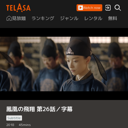
Watch now
見放題
ランキング
ジャンル
レンタル
無料
は
鳳凰の飛翔 第26話／字幕
Subtitle
2018
45
mins