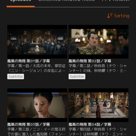
Sorting
鳳凰の飛翔 第01話／字幕
鳳凰の飛翔 第02話／字幕
字幕／第一話／大成の末年、寧世征
字幕／第二話／秋尚奇（チウ・シャ
（ニン・シージョン）の反乱により
ンチー）の妹、秋明纓（チウ・ミン
大成王朝は滅びた。大成皇室を守る
イン）は顧衡（グー・ホン）の未亡
Subtitle
Subtitle
秘密の親衛隊「血浮屠」は、生まれ
人であり、大成滅亡後、2人の子
たばかりの九皇子を連れて逃亡し
供、鳳知微（フォン・ジーウェイ）
た。寧世征は長子の寧川（ニン・チ
と鳳皓（フォン・ハオ）と共に秋尚
ュアン）と六子のニン・イーに追捕
奇のもとに身を寄せた。賜婚で皇太
を命じたが、功を焦った寧川の行動
子の機嫌を損ねないよう、秋尚奇は
により、血浮屠の首領・顧衡（グ
皇太子の舅、常海（チャン・ハイ）
ー・ホン）は九皇子を抱いて崖から
を会食に招く。
飛び降りて死亡してしまう。
鳳凰の飛翔 第03話／字幕
鳳凰の飛翔 第04話／字幕
字幕／第三話／ニン・イーの楚王府
字幕／第四話／秋尚奇（チウ・シャ
での宴に潜入した鳳知微（フォン・
ンチー）は秋明纓（チウ・ミンイ