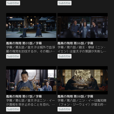
ジーウェイ）は、ニン・イーに会う
ン）の脅迫により、秋玉落（チウ・
Subtitle
Subtitle
が湖の亭に閉じ込められる。宴会で
ユールオ）をニン・イーに嫁がせる
皇太子はニン・イーの野心を探る
ことを決め、鳳皓（フォン・ハオ）
が、ニン・イーは織物と裁縫の生活
を解放する。天盛帝はニン・イーの
を望むと答える。宴会後、ニン・イ
健康を気遣い、ニン・イーはそれを
ーは鳳知微に正体を明かし、彼女の
機に婚約の取り消しを求める。天盛
目的が婚約の取り消しであることを
帝は血浮屠の残党について知り、皇
見抜く。
子たちと大臣を叱責し、顧衍（グ
ー・イエン）に罪を問おうとする。
鳳凰の飛翔 第05話／字幕
鳳凰の飛翔 第06話／字幕
字幕／第五話／皇太子は城外で血浮
字幕／第六話／趙王・寧研（ニン・
屠の残党を討伐するが、その戦いで
イエン）は皇太子の策謀が失敗し自
顧衍（グー・イエン）は重傷を負っ
分に影響が及ぶことを恐れ、ある婦
Subtitle
Subtitle
てしまう。血浮屠と大成の遺児の噂
人を毒殺しようとする。顧衍（グ
の真相を知っている辛子硯（シン・
ー・イエン）はその婦人を救出し、
ズーイエン）は討伐に不審な点があ
血浮屠と言われる遺体が無実の雑役
るとニン・イーに述べる。皇太子は
たちであることを知り激怒する。ニ
血浮屠の遺体を皇宮に持ち込み功を
ン・イーと辛子硯（シン・ズーイエ
示したが、天盛帝は調査をニン・イ
ン）は皇太子が血浮屠の残党を手元
ーに任せる。
に置いていると推測する。
鳳凰の飛翔 第07話／字幕
鳳凰の飛翔 第08話／字幕
字幕／第七話／皇太子はニン・イー
字幕／第八話／ニン・イーは鳳知微
が真相を突き止めることを恐れ、秋
（フォン・ジーウェイ）が楚王府を
明纓（チウ・ミンイン）が夫を裏切
離れたことに気づき、彼女を探すこ
Subtitle
Subtitle
った顧衍（グー・イエン）に復讐す
とに。金羽衛を訪れた鳳知微は顧衍