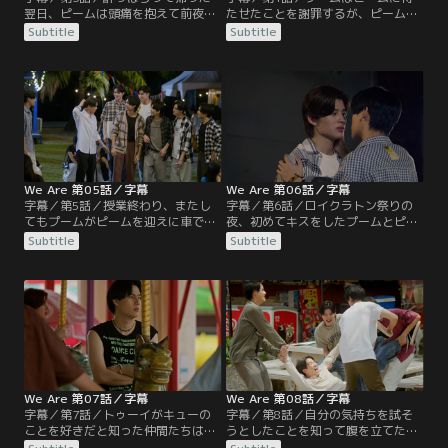
翌日、ピームは頭痛を抱えて前夜の
たせたことを謝罪するが、ピームは
記憶がなく、プームとの間に何が起
相変わらず使い走りをさせられる。
Subtitle
Subtitle
きたのかが気になっている。放課
一方でプームはピームを車で送るな
後、プームはまたピームを連れ出
ど不可解な行動をとる。テーンはプ
し、荷物持ちとして買い物に付き合
ームの兄ファーンに建築学部の課題
わせる。用事があるので待っている
の手伝いをしてアプローチ、トゥー
ように言われたピームだが、待てど
イはキューを盛んに挑発する。それ
暮らせど、プームは戻らない。大学
ぞれの関係が次第に深まっていく。
ではキューが遅くまで作業をしなが
ら残っているトゥーイを見かける。
We Are 第05話／字幕
We Are 第06話／字幕
字幕／第5話／授業終わり、またし
字幕／第6話／ロイクラトン祭りの
てもプームがピームを迎えに車でや
夜、初めてキスをしたプームとピー
ってくる。使い走りの仕事と称して
ム。まだ正式に付き合っているわけ
Subtitle
Subtitle
ピームに自宅の掃除をさせるプーム
ではないので、ピームはどうしたら
だが、さらに料理を作ってほしいと
いいかキューに相談すると、まずは
言い出す。やがてピームはそのまま
自分の気持ちを確認しろと言われ
眠ってしまう。ロイクラトン祭りの
る。プームは兄のファーンや工学部
日がやってきて、にぎやかなムード
の仲間たちと美術学部の展示を見に
の中、仲間たちが集まる。テーンは
行く。そこでプームはピームにキス
ファーンに付き合ってほしいと告
のことを話そうとするが、話をそら
げ、OKの返事をもらう。
される。
We Are 第07話／字幕
We Are 第08話／字幕
字幕／第7話／トゥーイがキューの
字幕／第8話／自分の気持ちを試そ
ことを好きだと知った仲間たちは、
うとしたことを知って腹を立てたキ
パンのアイディアで、チェーンとト
ューだが、ピームらのとりなしでト