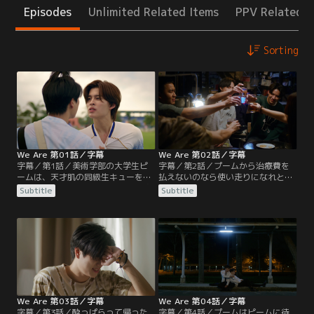
Episodes
Unlimited Related Items
PPV Related I
Sorting
We Are 第01話／字幕
We Are 第02話／字幕
字幕／第1話／美術学部の大学生ピ
字幕／第2話／プームから治療費を
ームは、天才肌の同級生キューを初
払えないのなら使い走りになれと言
めとする仲間たちと共に、課題に追
われたピームは、皆に内緒にするこ
Subtitle
Subtitle
われながらも、充実した毎日を送っ
とを条件に承諾する。プームに連れ
ている。ある日ピームは工学部のプ
去られたままいなくなったピームを
ームと争いになり、課題の絵を汚さ
心配して、仲間たちが集まり、ピー
れた挙句、誤ってプームを負傷させ
ムの家でパーティが始まる。キュー
てしまう。キューはメンターとして
はトゥーイが元は医学部志望だった
後輩のトゥーイの面倒を見ることに
ことを知って驚く。トゥーイが美術
なるが、教え方は手厳しい。
を志すようになったのには訳があっ
て…
We Are 第03話／字幕
We Are 第04話／字幕
字幕／第3話／酔っぱらって帰った
字幕／第4話／プームはピームに待