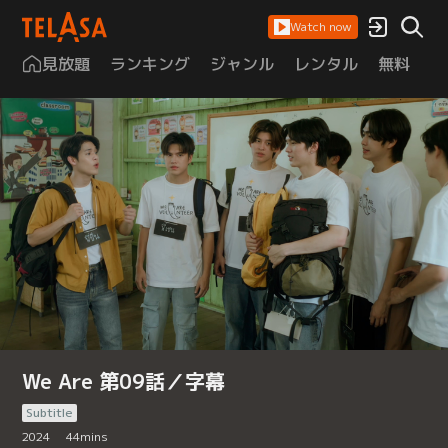
Watch now
見放題
ランキング
ジャンル
レンタル
無料
は
We Are 第09話／字幕
Subtitle
2024
44
mins