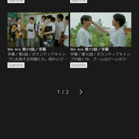
Subtitle
Subtitle
ゥーイが付き合うかもしれないとい
ゥーイと仲直りする。トゥーイは果
う話にして、キューの反応を見るこ
敢にアプローチを続けると宣言す
とに。全員で遊園地に行く話が持ち
る。キューとトゥーイが一緒に時間
上がり、そこでもキューの気持ちを
を過ごせるようにとピームと仲間た
試す計画は続く。お化け屋敷に入っ
ちはボランティアキャンプに参加す
たキューはトゥーイに本当にチェー
ることになり、さらなるメンバーを
ンが好きなのかと訊く。一方…。
リクルートし始める。プームと友人
たち、そしてファーンも…。
We Are 第09話／字幕
We Are 第10話／字幕
字幕／第9話／ボランティアキャン
字幕／第10話／ボランティアキャン
プに出発する仲間たち。何かとピー
プが続く中、プームはピームがクル
ムから離れようとしないライバル、
ーンに口説かれているのが相変わら
Subtitle
Subtitle
クルーンの存在に、プームはやきも
ず面白くないが、二人の距離は接近
きする。一方でキューにトゥーイへ
する。仲間たちによるキューへの挑
の気持ちを伝えさせようとする作戦
発は続き、キューはトゥーイを口説
は続行中。キャンプが始まり、チェ
くふりをしているチェーンを呼び出
ーンがわざとトゥーイの世話を焼く
し、トゥーイのことが好きなんだと
1
と、キューは明らかに不機嫌にな
伝える。そして、トゥーイと二人き
る。
りになったキューは…