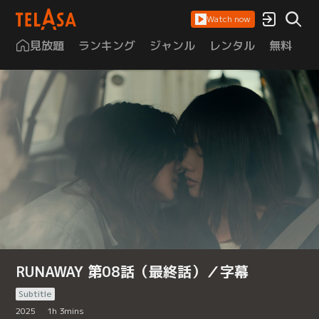
Watch now
見放題
ランキング
ジャンル
レンタル
無料
は
RUNAWAY 第08話（最終話）／字幕
Subtitle
2025
1
h
3
mins