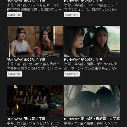
RUNAWAY 第03話／字幕
RUNAWAY 第04話／字幕
字幕／第3話／ウィンを迎えに行く
字幕／第4話／ホテルの部屋でブン
途中で交通事故に遭った姉のウェン
を待つウィンは、姉のウェンに化け
は一命をとりとめるが、病院で母親
た怨霊に執拗に扉を開くように迫ら
Subtitle
Subtitle
と口論になったウィンは家から出て
れる。隣室の親子の霊にも悩まさ
いけと言われる。そんなウィンをブ
れ、ウィンは恐怖に怯える。一方い
ンが迎えにやって来る。ウィンに車
ったん自宅に戻ったブンは母親に別
を運転させたブンは、ウィンにつき
れを告げる。ブンの一家は予言を信
まとう怨霊と、二人を結ぶ運命の謎
じなかったため、父と兄を失った過
の答えを探しに行くと言う。
去があった。そのため、ブンは自分
の運命に向き合う決意をしたのだ。
RUNAWAY 第05話／字幕
RUNAWAY 第06話／字幕
字幕／第5話／幼い頃予言を告げた
字幕／第6話／前世の手がかりを求
老婆を公園で見つけたウィンとブン
め、ウィンとブンは車でチェンマイ
だが、老婆は何も語ろうとしない。
へ向かう。ブンは怨霊ジョムクワン
Subtitle
Subtitle
二人はウィンの記憶を頼りに小学校
が死んで埋められたのではないかと
の図書室を訪ねるが、大きな収穫は
推理し、ウィンと近しい関係だった
ない。学校の建つ土地に何かヒント
可能性をあげる。ウィンは自分がか
があると考えた二人は、事情を知る
つてコーンという名前で、ジョムク
近所の住人を訪ねる。死ぬと予言さ
ワンと恋仲だったというビジョンを
れた誕生日まであと1週間。二人は
見る。また、入院中の姉ウェンの身
運命を変えようと懸命に探し続け
に危険が迫っていることを感じる。
る…
RUNAWAY 第07話／字幕
RUNAWAY 第08話（最終話）／字幕
字幕／第7話／ウィンとブンは、チ
字幕／第8話／餓鬼の森に入ったウ