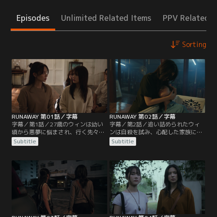
Episodes
Unlimited Related Items
PPV Related I
Sorting
RUNAWAY 第01話／字幕
RUNAWAY 第02話／字幕
字幕／第1話／27歳のウィンは幼い
字幕／第2話／追い詰められたウィ
頃から悪夢に悩まされ、行く先々で
ンは自殺を試み、心配した家族に連
幽霊が見えてしまうため、就職もま
れられて行った寺で、「生まれ変わ
Subtitle
Subtitle
まならない日々を送っている。両親
りの儀式」を行うことになる。3晩
と姉のウェンから心配されているも
を棺の中で過ごす儀式だが、ウィン
のの、深刻な状況を理解してはもら
は気が進まない。一方ブンはウィン
えない。ある日、幽霊に追われたウ
の様子が気になりつつも、助けよう
ィンは魔除けの布を持った女性と遭
としない。儀式の3晩目がやってき
遇し助けを求めるが、冷たく立ち去
て、ウィンは熱を出してしまう。
るように言われる。