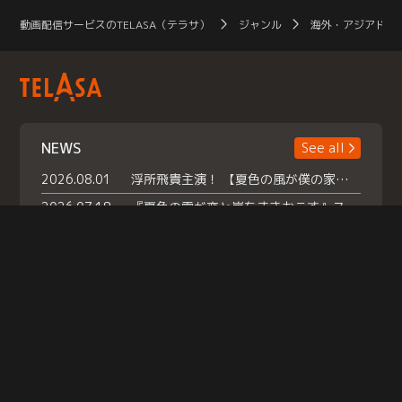
動画配信サービスのTELASA（テラサ）
ジャンル
海外・アジアドラ
NEWS
See all
2026.08.01
浮所飛貴主演！ 【夏色の風が僕の家にやってきた】 本日よりテラサで独占配信スタート！
2026.07.18
『夏色の雲が恋と嵐をまきおこす』スペシャルメイキング 【Part1】2026年７月18日（土）23時30分～配信スタート！話題のシーンの裏側を大公開！豪華キャスト大集合！ 『武宮家 真夏の家族会議』開催！
2026.07.15
救命医・遥（今田）の《心揺さぶる過去》や、 麻酔科医・権野（船越英一郎）の《謎多きプライベート》など… 《知られざるエピソード》を独占配信！