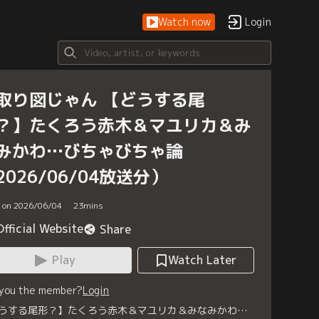
Watch now
Login
取り図じゃん 【どうする尾
？】たくろう赤木＆マユリカ＆み
みかわ…びちゃびちゃ論
2026/06/04放送分）
d on 2026/06/04
23
mins
Official Website
Share
Play
Watch Later
 you the member?
Login
うする尾形？】たくろう赤木＆マユリカ＆みなみかわ…