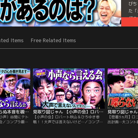
びち
た「
打つ
回の
られ
ated Items
Free Related Items
Mor
Seri
見取り図じゃん 止まらぬ本音を覗き見（小声）谷間にテトリス…？大声で言えない会（2026/07/30放送分）
見取り図じゃん 【小声の会】ロバート秋山＆ひろゆき参戦！！大声では言えないけど…（2026/07/23放送分）
小声）谷間にテト
【小声の会】ロバート秋山＆ひろゆき参
【密着3ヵ月】ロ
会／コンプラ厳し
戦！！大声では言えないけど…／コンプラ
出計画…大コント
び過ぎて胸の奥に
厳しい昨今…本当に言いたいことが言えな
人のフリ”をして
かり。 だがそんな
い日々。 大きい声ではいえないことも、小
り図じゃん毎年恒
、謙虚に小さい声
さい声なら許して欲しい…！！ 今宵は“こ
一言 ロングコー