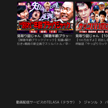
週はココだから話せる大人の事情がこぼれ
で言うから許して欲しい
だす… 「夜景を見た男から零れるアノ思い
な組み合わせで秘密の会
って…」 「○○ってこすられ過ぎてな
攻める？ひろゆきの投資
い…？」…。
見取り図じゃん 【解散年齢ブラックジャック】知識×駆け引き×戦術の新企画でスリルバトル（2026/07/02放送分）
【解散年齢ブラックジャック】知識×駆け
【100万出すよ】初出し
引き×戦術の新企画でスリルバトル／卒
杯秘話「やっぱりカッケ
業、引退、そして解散…人生には様々な
「カッケェ男」…ムズく
「別れ」が訪れる。今宵はそんな別れでブ
たちは憧れる。ちょいワ
ースト…“リブート”を果たした 芸能人の年
粋なふるまい。令和に通
齢当てギャンブル…オリジナルブラックジ
メンバーが豪華集結！！
ャックの新企画 心理戦に自信アリのナダル
バーで遭遇したエロ紳士
＆岡野陽一、ギャンブル大好き空気階段も
じゅうが初めて語る…ピ
ぐらが集結。
くれたあの先輩…。
動画配信サービスのTELASA（テラサ）
ジャンル