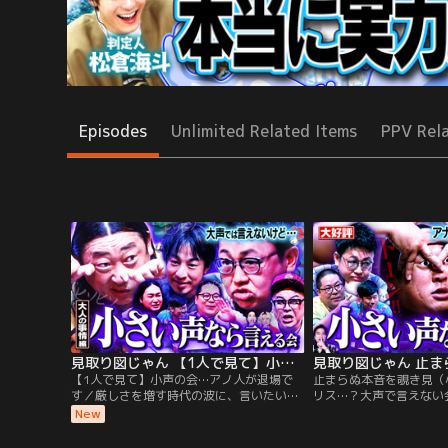
Episodes
Unlimited Related Items
PPV Rel
見取り図じゃん 【1人で見て】小声の会…アノ人が退場です（2026/08/06放送分）
【1人で見て】小声の会…アノ人が退場で
止まらぬ本音を覗き見（
す／厳しさを増す時代の波に、言いたいコ
リス…？大声で言えない
トはブレーキばかり…ただ今夜は小声で謙
い令和の昨今は発言を選
New
虚に言うから許して欲しい。 異色の豪華メ
ある想いは増していくば
ンバーの“秘密集会”は更なる深みへ！！ 今
普段言えない心の叫びも