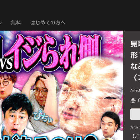
ル
無料
はじめての方へ
見
形
な
（
Aire
Are
【ど