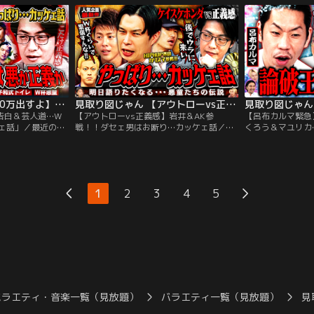
…！！ 今宵も豪華
こ以外では絶対に揃わないメンバー”でコ
への大苦言… と
合！！ ギリギリを
ッソリ開催。 まずは、ひろゆきが、地上波
人人生」を変革す
話に…。
に緊急参戦！！ 配信でもこぼさない本音と
台を用意！ ロン
誰も知らない“意外な素顔”…。
ん、ニッポンの社
見取り図じゃん 【100万出すよ】初出し告白＆芸人道…W杯秘話「やっぱりカッケェ話」（2026/06/25放送分）
見取り図じゃん 【アウトローvs正義感】岩井＆AK参戦！！ダセェ男はお断り…カッケェ話（2026/06/18放送分）
告白＆芸人道…W
【アウトローvs正義感】岩井＆AK参
【呂布カルマ緊急】
ェ話」／最近の
戦！！ダセェ男はお断り…カッケェ話／大
くろう＆マユリカ
ない？それでも男
好評企画を今年初開催！！最近の「カッケ
世の中に蔓延る永
ル、悪童、人情、
ェ」…ムズくない？悪ガキたちが憧れた粋
掛け論” 今宵も
じる美学を信じる
な男にアウトロー、ヤンキー、ちょいワ
人気企画を！！今
・ハライチ岩井が
ル、正義の悪人…令和も「カッケェ」男は
れなくなったら本
？秘話 ・和田まん
どこにいる？ということで各界の“カッケ
ービデオ or そ
1
2
3
4
5
ンチに手を貸して
ェ”を追求するメンバーが豪華集結！！
王」呂布カルマが
バラエティ・音楽一覧（見放題）
バラエティ一覧（見放題）
見