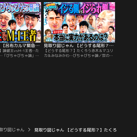
いうことでそんな兎の「芸
京子参戦で「アイドル卒業編」 “卒業アイ
べく、 見取り図が特別舞
ドルだけが知ってる”知識戦略で有利のは
グコートダディはもちろ
ずが…相方・ナダルにハマらず大混乱＆バ
長ケツ…。
チバチ内輪もめ？
見取り図じゃん 【呂布カルマ緊急】論破王vsM-1王者…たくろう＆マユリカ…「びちゃびちゃ論」（2026/06/11放送分）
見取り図じゃん 【どうする尾形？】たくろう赤木＆マユリカ＆みなみかわ…びちゃびちゃ論（2026/06/04放送分）
論破王vsM-1王者…た
【どうする尾形？】たくろう赤木＆マユリ
…「びちゃびちゃ論」／
カ＆みなみかわ…びちゃびちゃ論／世の中
遠に決着のつかない“水
に蔓延る誰も決着をつけられなかった「水
そんな議論に終止符を打つ
掛け論」 そんな究極の2択を議論し、ここ
回のテーマは 「一生見ら
で終止符を打つ！！好評トークバトル企画
当にイヤなのは…セクシ
を男子では1年ぶりに開催。今回のテーマ
れ以外の全動画」 「論破
は「芸人として腕が必要なのは…イジる側
まさかの緊急参戦…。
orイジられ側」 「イジられる人だけいて
も、何も起きない」…。
取り図じゃん
見取り図じゃん 【どうする尾形？】たくろう赤木＆マユ