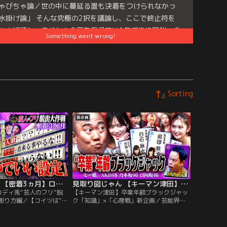
ゃびちゃ論／世の中に蔓延る誰も決着をつけられなかっ
水掛け論」 そんな究極の2択を議論し、ここで終止符を
！！好評トークバトル企画を男子では1年ぶりに開催。今
Something went wrong!
テーマは「芸人として腕が必要なのは…イジる側orイジ
側」 「イジられる人だけいても、何も起きない」…。
e
es:
見取り図じゃん
Sorting
見取り図じゃん 【密着3ヵ月】ロコディ兎“芸人のフリ”脱出計画…大コント創り方編（2026/07/16放送分）
見取り図じゃん 【キーマン津田】卒業年齢ブラックジャック「知識」×「心理戦」新企画（2026/07/09放送分）
コディ兎“芸人のフリ”脱
【キーマン津田】卒業年齢ブラックジャッ
創り方編／【コイツは“芸
ク「知識」×「心理戦」新企画／芸能界に
いるだけ】 始まりは見取
は、人生を大きく変える転機がある—。そ
例「上京新年会」内での
んな人生のオリジナル年齢当てブラックジ
トダディ堂前から相方・兎
ャックで新企画！！今回は元日向坂の齊藤