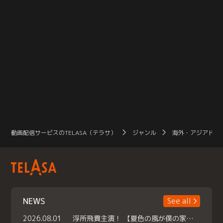
動画配信サービスのTELASA（テラサ）
ジャンル
海外・アジアドラ
NEWS
See all
2026.08.01
浮所飛貴主演！ 【夏色の風が僕の家にやってきた】 本日よりテラサで独占配信スタート！