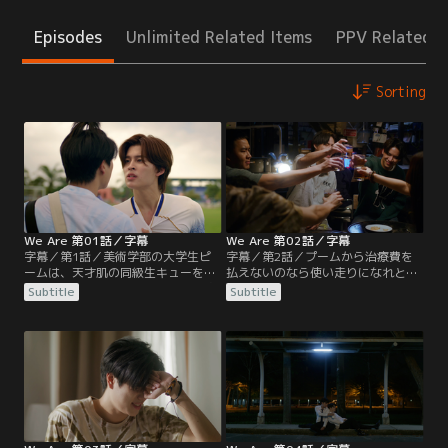
Episodes
Unlimited Related Items
PPV Related I
Sorting
We Are 第01話／字幕
We Are 第02話／字幕
字幕／第1話／美術学部の大学生ピ
字幕／第2話／プームから治療費を
ームは、天才肌の同級生キューを初
払えないのなら使い走りになれと言
めとする仲間たちと共に、課題に追
われたピームは、皆に内緒にするこ
Subtitle
Subtitle
われながらも、充実した毎日を送っ
とを条件に承諾する。プームに連れ
ている。ある日ピームは工学部のプ
去られたままいなくなったピームを
ームと争いになり、課題の絵を汚さ
心配して、仲間たちが集まり、ピー
れた挙句、誤ってプームを負傷させ
ムの家でパーティが始まる。キュー
てしまう。キューはメンターとして
はトゥーイが元は医学部志望だった
後輩のトゥーイの面倒を見ることに
ことを知って驚く。トゥーイが美術
なるが、教え方は手厳しい。
を志すようになったのには訳があっ
て…