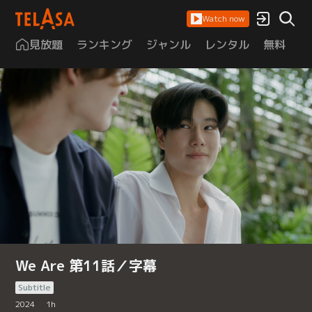
Watch now
見放題
ランキング
ジャンル
レンタル
無料
は
We Are 第11話／字幕
Subtitle
2024
1
h