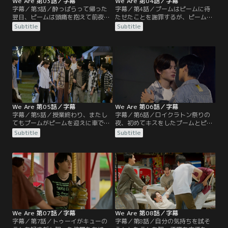
We Are 第03話／字幕
We Are 第04話／字幕
字幕／第3話／酔っぱらって帰った
字幕／第4話／プームはピームに待
翌日、ピームは頭痛を抱えて前夜の
たせたことを謝罪するが、ピームは
記憶がなく、プームとの間に何が起
相変わらず使い走りをさせられる。
Subtitle
Subtitle
きたのかが気になっている。放課
一方でプームはピームを車で送るな
後、プームはまたピームを連れ出
ど不可解な行動をとる。テーンはプ
し、荷物持ちとして買い物に付き合
ームの兄ファーンに建築学部の課題
わせる。用事があるので待っている
の手伝いをしてアプローチ、トゥー
ように言われたピームだが、待てど
イはキューを盛んに挑発する。それ
暮らせど、プームは戻らない。大学
ぞれの関係が次第に深まっていく。
ではキューが遅くまで作業をしなが
ら残っているトゥーイを見かける。
We Are 第05話／字幕
We Are 第06話／字幕
字幕／第5話／授業終わり、またし
字幕／第6話／ロイクラトン祭りの
てもプームがピームを迎えに車でや
夜、初めてキスをしたプームとピー
ってくる。使い走りの仕事と称して
ム。まだ正式に付き合っているわけ
Subtitle
Subtitle
ピームに自宅の掃除をさせるプーム
ではないので、ピームはどうしたら
だが、さらに料理を作ってほしいと
いいかキューに相談すると、まずは
言い出す。やがてピームはそのまま
自分の気持ちを確認しろと言われ
眠ってしまう。ロイクラトン祭りの
る。プームは兄のファーンや工学部
日がやってきて、にぎやかなムード
の仲間たちと美術学部の展示を見に
の中、仲間たちが集まる。テーンは
行く。そこでプームはピームにキス
ファーンに付き合ってほしいと告
のことを話そうとするが、話をそら
げ、OKの返事をもらう。
される。
We Are 第07話／字幕
We Are 第08話／字幕
字幕／第7話／トゥーイがキューの
字幕／第8話／自分の気持ちを試そ