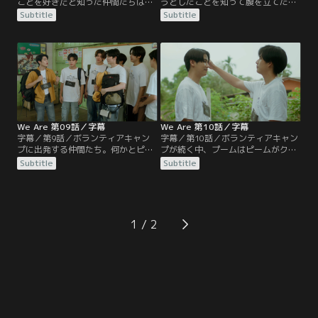
ことを好きだと知った仲間たちは、
うとしたことを知って腹を立てたキ
パンのアイディアで、チェーンとト
ューだが、ピームらのとりなしでト
Subtitle
Subtitle
ゥーイが付き合うかもしれないとい
ゥーイと仲直りする。トゥーイは果
う話にして、キューの反応を見るこ
敢にアプローチを続けると宣言す
とに。全員で遊園地に行く話が持ち
る。キューとトゥーイが一緒に時間
上がり、そこでもキューの気持ちを
を過ごせるようにとピームと仲間た
試す計画は続く。お化け屋敷に入っ
ちはボランティアキャンプに参加す
たキューはトゥーイに本当にチェー
ることになり、さらなるメンバーを
ンが好きなのかと訊く。一方…。
リクルートし始める。プームと友人
たち、そしてファーンも…。
We Are 第09話／字幕
We Are 第10話／字幕
字幕／第9話／ボランティアキャン
字幕／第10話／ボランティアキャン
プに出発する仲間たち。何かとピー
プが続く中、プームはピームがクル
ムから離れようとしないライバル、
ーンに口説かれているのが相変わら
Subtitle
Subtitle
クルーンの存在に、プームはやきも
ず面白くないが、二人の距離は接近
きする。一方でキューにトゥーイへ
する。仲間たちによるキューへの挑
の気持ちを伝えさせようとする作戦
発は続き、キューはトゥーイを口説
は続行中。キャンプが始まり、チェ
くふりをしているチェーンを呼び出
ーンがわざとトゥーイの世話を焼く
し、トゥーイのことが好きなんだと
1
と、キューは明らかに不機嫌にな
伝える。そして、トゥーイと二人き
る。
りになったキューは…