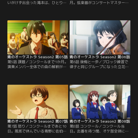
いがけず出会った滝本は、ひとり苦
月。弦楽器がコンサートマスターの
しげに泣いていた。先輩を気遣う青
羽鳥を中心にまとまり始めた頃、体
野に、滝本はとつとつと語り始め
育祭がやってきた。部活対抗リレー
る。辞めた部員をめぐる出来事、部
の選手となった律子の全力で楽しも
活に意味を見つけられなくなった自
うとする姿勢に、運動や行事が苦手
分の、冷めた思いと迷い。それは、
な青野も感化されるが、クラスで騎
かつて父との関係をめぐって一度は
馬戦の大将に選ばれてしまう。おじ
ヴァイオリンを手放した、青野の気
けづく青野に、同じく騎馬戦に出場
持ちと重なるものだった。
することになった佐伯は対抗意識を
燃やす。
青のオーケストラ Season2 第05話
青のオーケストラ Season2 第06話
第5話 課題／コンクールまで1か月。
第6話 後悔と一歩／ブロック練習で
演奏メンバー全体での曲の解釈が定
律子と同じグループになった立花
まらないまま、3つのグループに分
は、主体的に行動しようとしない部
かれてのブロック練習が始まり、青
員たちにいらだっていた。立花が、
野は佐久間と同じグループになって
同じ中学出身の先輩である佐久間を
しまう。敵対関係の中での男女の愛
何かと意識していると、律子は感じ
憎を描く、サン＝サーンスの歌劇
る。立花は律子に、コンクール金賞
『サムソンとデリラ』より「バッカ
常連だった中学の管弦楽部で佐久間
ナール」。優雅さと妖しさ、怒りと
から部長を引き継いだこと、自身の
悲しみ、嘘と秘密。青野と別のグル
熱意と責任感が結果に届かなかった
ープになったハルは…。
苦い経験と後悔を語る。
青のオーケストラ Season2 第07話
青のオーケストラ Season2 第08話
第7話 怒り／コンクールまであと10
第8話 コンクール／コンクール当
日。風邪で休んでいる青野に佐伯が
日。出番を待つ間、オケ部全体に静
電話で練習の様子を伝える。鮎川先
かな緊張感が漂っている。佐久間は