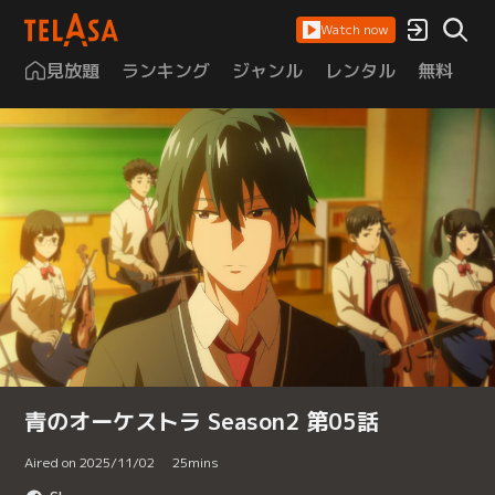
Watch now
見放題
ランキング
ジャンル
レンタル
無料
は
青のオーケストラ Season2 第05話
Aired on 2025/11/02
25
mins