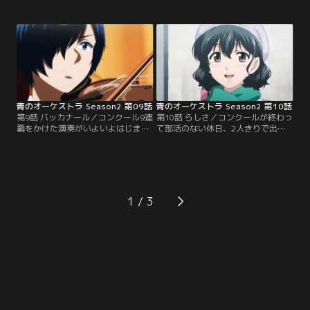
生は『バッカナール』の主題であ
日向が辞めてしまった日のことや立
る“怒り”についてしっかり話し合え
花をサポートできなかった後悔を、
と指摘したが、その後の反省会では
筒井は部長になると決断した日のこ
リーダー以外に発言する部員はおら
とを振り返っていた。観客席では、
ず、佐久間も黙っていたらしい。翌
元オケ部の3年生たちが強豪校の演
日登校した青野は佐久間と怒りにつ
奏に感嘆。連覇を心配する柴田や米
いて会話し…。
沢を横目に、原田は羽鳥と交わした
言葉を思い出していた。
青のオーケストラ Season2 第09話
青のオーケストラ Season2 第10話
第9話 バッカナール／コンクール9連
第10話 らしさ／コンクールが終わっ
覇をかけた演奏がいよいよはじま
て部活のない休日、2人きりで出か
る。固唾をのんで見守る原田ら3年
ける青野とハル。行き先は青野が幼
生。それぞれの想いを曲に乗せる部
い頃から通う楽器店だ。互いを意識
員たち。佐久間はこれまでの後悔の
しぎこちない2人。メンテナンスの
念を一打一打ティンパニにぶつけて
ため楽器を預け、立ち寄ったフード
いく。青野は父親から逃げていた自
コート。デートのような状況に浮か
身への怒りをヴァイオリンに込め
れるハルだが、話題はいつしか律子
1
る。サムソンの怒りが全てを打ち壊
のことに。ハルは、自分が転校した
したとき、万雷の拍手が新生オケ部
後の中学で出会った青野と律子の関
に降り注ぐ。
係を、ずっと気にしていた。