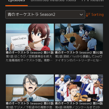
青のオーケストラ Season2
Sorting
青のオーケストラ Season2 第01話
青のオーケストラ Season2 第02話
第1話 ほころび／定期演奏会を終え
第2話 波紋／1stから異動して2ndヴ
た海幕高校オーケストラ部。青野た
ァイオリンのパートリーダーになっ
ちは手応えをかみしめていた。次は
た滝本は、朝練を休み続けていた。
全国コンクール。海幕オケ部は、2
パートをまとめる立場なのになぜ来
年生を中心とした新体制で、連覇を
ないのかと、ミーティングで佐久間
目指し始動する。しかし初日の朝
たちに責められても、滝本はのらり
練、ヴァイオリンの人数が思いのほ
くらりとかわし続け、理由を明かさ
か少ない。さらにパーカッションの
なかった。ついには2ndメンバーの
セクションリーダー・佐久間が、新
不満が爆発、滝本に詰め寄る。その
コンサートマスターの羽鳥そして弦
様子を目撃してしまう青野。
楽器のメンバーを…。
青のオーケストラ Season2 第03話
青のオーケストラ Season2 第04話
第3話 ケジメ／下校途中の青野が思
第4話 体育祭／コンクールまで2か