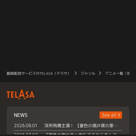
動画配信サービスのTELASA（テラサ）
ジャンル
アニメ一覧（見放
NEWS
See all
2026.08.01
浮所飛貴主演！ 【夏色の風が僕の家にやってきた】 本日よりテラサで独占配信スタート！
2026.07.18
『夏色の雲が恋と嵐をまきおこす』スペシャルメイキング 【Part1】2026年７月18日（土）23時30分～配信スタート！話題のシーンの裏側を大公開！豪華キャスト大集合！ 『武宮家 真夏の家族会議』開催！