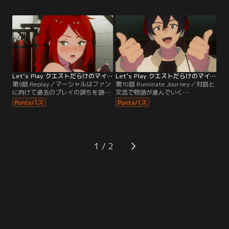
思い落ち込むが、実はチャールズの
マーシャル。しかし一方で体調は次
図らいだった。一方、サムと約束し
第に悪化し、日々の配信活動に支障
た『RUMINATE』のリプレイを踏み
をきたし始めていた。そんな中、サ
出せずにいるマーシャルの前に、思
ムはモニカのメイク動画に出演する
いがけない助けが現れる。
ことが突然決まり--？
Let’s Play クエストだらけのマイライフ 第09話
Let’s Play クエストだらけのマイライフ 第10話
第9話 Replay／マーシャルはファン
第10話 Ruminate Journey／対話と
に向けて過去のプレイの誤ちを語
交流で物語が進んでいく
り、ついに『RUMINATE』のリプレ
『RUMINATE』の世界に魅了される
イを始める。一方、サムはチャール
マーシャル。しかし、時折姿を現す
ズのアシスタントとなったものの自
サムによく似た女性の幽霊が気がか
信のなさを抱えており、見かねたチ
りだった。現実では、チャールズと
ャールズからある課題を与えられ
ともに商談に同席することになった
る。
サム。緊張の中、勇気を出して発言
1
するが--。