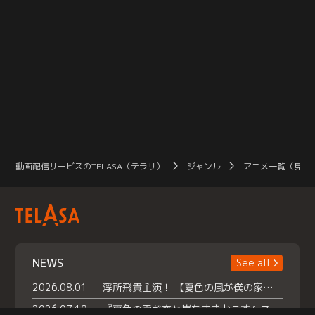
動画配信サービスのTELASA（テラサ）
ジャンル
アニメ一覧（見放
NEWS
See all
2026.08.01
浮所飛貴主演！ 【夏色の風が僕の家にやってきた】 本日よりテラサで独占配信スタート！
2026.07.18
『夏色の雲が恋と嵐をまきおこす』スペシャルメイキング 【Part1】2026年７月18日（土）23時30分～配信スタート！話題のシーンの裏側を大公開！豪華キャスト大集合！ 『武宮家 真夏の家族会議』開催！