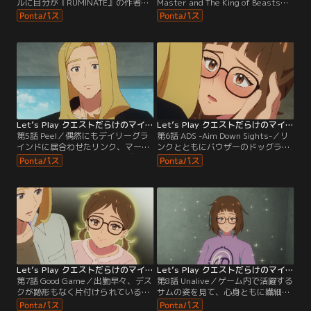
ルに自分が『RUMINATE』の作者で
Master and The King of Beasts／
あること、プレイ方法が間違ってい
サムのゲーム開発者としての未来を
ることを伝えるために部屋を訪ねた
自分の動画が閉ざしてしまったと知
サム。しかし、出てきたのはモニカ
ったマーシャル。罪悪感に苛まれる
と名乗る美しい女性だった。結局な
が、サムへの謝罪はうまくいかな
にも言えずに落ち込むサムだが、ゲ
い。一方、サムに思いを寄せるリン
ーム仲間たちに背中を押される。
クは、彼女に支えられた過去を思い
返す。その好意にサムはとうとう気
づいてしまい…？
Let’s Play クエストだらけのマイライフ 第05話
Let’s Play クエストだらけのマイライフ 第06話
第5話 Peel／偶然にもデイリーグラ
第6話 ADS -Aim Down Sights-／リ
インドに居合わせたリンク、マーシ
ンクとともにバウザーのドッグラン
ャル、そしてサムとチャールズ。な
へ訪れたサムは、偶然マーシャルと
んと、マーシャルとチャールズは以
モニカに出会う。リンクとの時間を
前からの知人だった。チャールズか
過ごす中で、これはデートなのか、
らマーシャルの過去を聞いたサム
そうではないのか…と悶々としなが
は、自分の夢と仕事にも思いを馳せ
らも少しずつ心を開くサム。一方、
て今後の進路に悩む。
チャールズは過去のある出来事を思
い出していた。
Let’s Play クエストだらけのマイライフ 第07話
Let’s Play クエストだらけのマイライフ 第08話
第7話 Good Game／出勤早々、デス
第8話 Unalive／ゲーム内で活躍する
クが跡形もなく片付けられているこ
サムの姿を見て、心身ともに繊細で
とに絶望するサム。クビになったと
弱いと思っていたサムの強さを知る