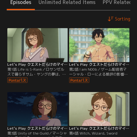
Episodes
Unlimited Related Items
PPV Related I
Sorting
Let’s Play クエストだらけのマイライフ 第01話
Let’s Play クエストだらけのマイライフ 第02話
第1話 Life is S-Rank／ロサンゼル
第2話 I am N00b／ゲーム配信者マ
スで暮らすサム・ヤングの夢は、ゲ
ーシャル・ローによる酷評の影響
ーム開発者になること。病床で過ご
で、サムのインディーゲーム
した幼少期にゲームに救われた思い
『RUMINATE』は低評価で埋まり、
出から、父がCEOを務めるIT企業で
アカウントもBANされる。その上、
働く傍らインディーゲーム
隣に引っ越してきた新しい住人は当
『RUMINATE』を作り上げた。評価
のマーシャルだった！自分の素性を
は上々だったが、ある日憧れのゲー
マーシャルに伝えられずサムは頭を
ム配信者のマーシャルがゲームを酷
抱える。
評したことで、評価は地に落ちてし
まい--。
Let’s Play クエストだらけのマイライフ 第03話
Let’s Play クエストだらけのマイライフ 第04話
第3話 Unity of the Guild／マーシャ
第4話 Witch, Wizard, Sword