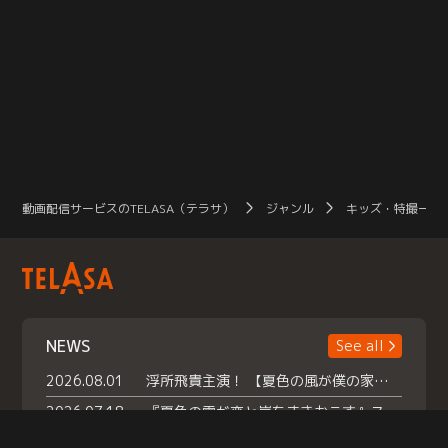
動画配信サービスのTELASA（テラサ）
ジャンル
キッズ・特撮一覧
NEWS
See all
2026.08.01
浮所飛貴主演！ 【夏色の風が僕の家にやってきた】 本日よりテラサで独占配信スタート！
2026.07.18
『夏色の雲が恋と嵐をまきおこす』スペシャルメイキング 【Part1】2026年７月18日（土）23時30分～配信スタート！話題のシーンの裏側を大公開！豪華キャスト大集合！ 『武宮家 真夏の家族会議』開催！
2026.07.15
救命医・遥（今田）の《心揺さぶる過去》や、 麻酔科医・権野（船越英一郎）の《謎多きプライベート》など… 《知られざるエピソード》を独占配信！