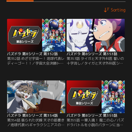
Sorting
パズドラ 第8シリーズ 第352話
パズドラ 第8シリーズ 第353話
第352話 めざせ宇宙一！ 地球代表レ
第353話 タイガと天才外科医 誓いの
ディーゴー！！／宇宙大会決勝トー
十字消し／タイガと天才外科医シュ
ナメント一回戦、地球代表VSディレ
ネイガーの十字消し対決！ 数々の患
クシア星代表ギャラクシニアスのバ
者を救ってきたシュネイガーは、患
トルが始まる！ 第一戦は明石タイガ
者たちの笑顔のために宇宙大会で勝
VS天才外科医シュネイガー！ 宇宙
利すると誓う。その心意気に感動す
のあらゆる天才を集めたギャラクシ
るタイガだが、シュネイガーは突
ニアスは強敵揃い。冷静な試合運び
然、大会が終わったらパズドラをや
をするシュネイガーに、タイガは
めると口にする。タイガは大ショッ
熱々の魂でぶつかる！
クで……！
パズドラ 第8シリーズ 第354話
パズドラ 第8シリーズ 第355話
第354話 張られた伏線 天才の筋書き
第355話 一筆入魂！ 龍二の心／パズ
／地球代表VSギャラクシニアスの第
ドラバトルを小説のパターンに当て
2戦に登場するのは龍二。心を落ち
はめて優位な展開を作り出すピッツ