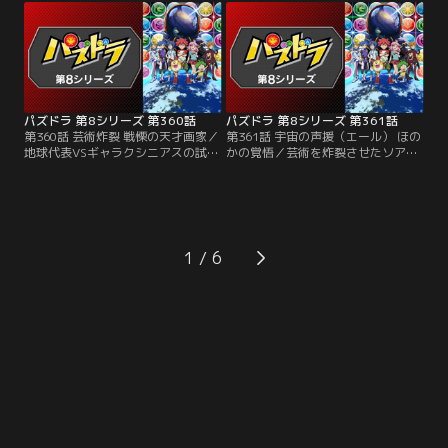
ジーナは、宇宙船トクザワのエンジ
諭吉は少しずつ追い詰められてい
ンの設計者でもあった。バトルが始
く。まるでバトルの流れを掌握する
まると、ネジーナはいきなりスキル
ようなネジーナのパズドラ。苦しい
選択に悩み始める。マイペースな態
試合の中で、諭吉の考える勝利の可
度に困惑する諭吉だが……。
能性とは！？
パズドラ 第8シリーズ 第360話
パズドラ 第8シリーズ 第361話
第360話 芸術炸裂 戦慄の天才画家／
第361話 宇宙の声援（エール） ほの
地球代表VSギャラクシニアスの試合
かの覚悟／芸術を炸裂させたソアラ
はとうとう最終第5戦を迎え、姫野
にゲージを削られるほのか。そんな
ほのかと天才画家・ソアラが激突す
ほのかのもとに、宇宙で出会ったフ
る。大一番の舞台に気合充分のほの
ァンたちが駆けつける。声援を受け
かに対し、ソアラは物静かで内気な
たアイドルほのかのテンションは最
様子。ほのかは序盤でリードして勢
高潮に。それを見たソアラは、かつ
いに乗ろうとするが、試合の最中ソ
て画家としての自分にもファンがい
1
アラにとんでもない変化が訪れる！
たことを思うのだった。会場全体を
巻き込む二人のバトルの結末は！？