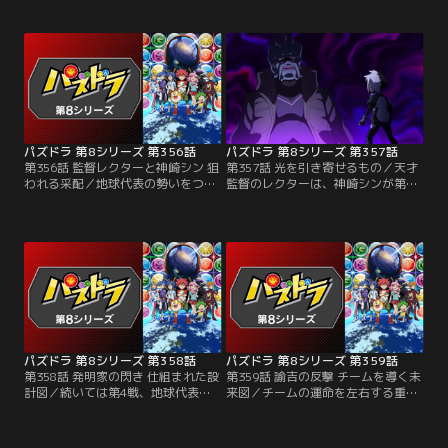
着けて試合へとのぞむ龍二だが、相
に、ペースを乱されてしまう龍二。
手が姿を現さない。対戦相手は超売
しかし龍二は諦めずにペンをふる
れっ子の天才小説家・ピッツで、締
い、自分のパズドラに集中する。盤
切前の原稿に追われていたのだっ
面が応えてくれることを信じて誠実
た。だがバトルが始まると、ピッツ
に向き合う龍二を見て、ふとピッツ
は独自の物語を紡いで龍二を引き込
はかつての自分を思い出す。
もうとする！
パズドラ 第8シリーズ 第356話
パズドラ 第8シリーズ 第357話
第356話 監督レクターと神崎シン 狙
第357話 光を引き寄せるもの／天才
われる采配／地球代表の勢いをつけ
監督のレクターは、神崎シンが第3
るため、さくらは第3戦の出場選手
戦に出ることを読んでいた。試合中
に神崎シンを選ぶ。ギャラクシニア
にブツブツぼやいて相手の心理を乱
スからも実力者が来るかと思いき
すのがレクターのやり口。シンには
や、ほとんど試合に出ることのない
通用しないかに見えたが、レクター
監督レクターがステージに上がって
の「神書の管理者・メタトロン」の
くる。予想が外れたことを疑問に思
高い防御力は簡単に崩せない。つい
うさくらだが、シンはいつも通りに
に試合はターン8までもつれ込む！
試合を始めて……。
パズドラ 第8シリーズ 第358話
パズドラ 第8シリーズ 第359話
第358話 発明家の閃き 仕組まれた設
第359話 諭吉の反撃 チームを導く未
計図／続いては第4戦、地球代表の
来図／チームの運命を左右する重要
ために諭吉が率先して出場を引き受
な局面で、諭吉はスキルを効果的に
ける。ギャラクシニアスの4番手は
使い主導権を得ようとする。しかし
ネジーナ。天才発明家と称されるネ
ネジーナも次々とスキルを発動し、