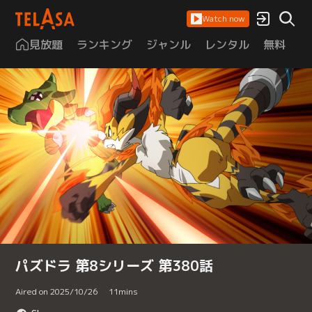
Watch now
見放題
ランキング
ジャンル
レンタル
無料
は
パズドラ 第8シリーズ 第380話
Aired on 2025/10/26
11
mins