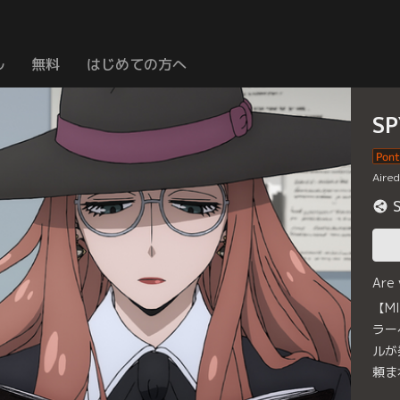
ル
無料
はじめての方へ
SP
Aire
Are
【M
ラー
ルが
頼ま