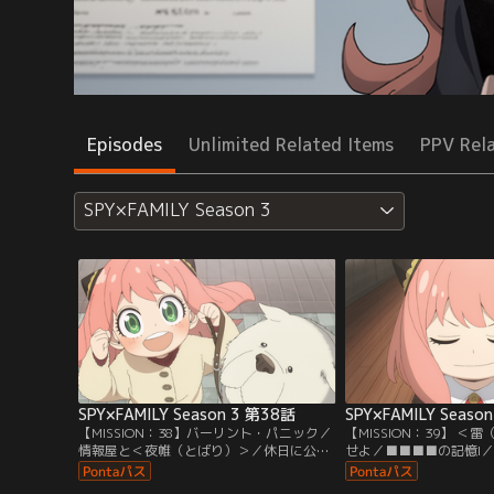
Episodes
Unlimited Related Items
PPV Rel
SPY×FAMILY Season 3
SPY×FAMILY Season 3 第38話
SPY×FAMILY Seaso
【MISSION：38】バーリント・パニック／
【MISSION：39】 
情報屋と＜夜帷（とばり）＞／休日に公園
せよ／■■■■の記憶I
を訪れたフォージャー家。ご機嫌でアイス
持ち物検査が実施される
を頬張るアーニャだったが、ボンドの未来
のショックで倒れたロイ