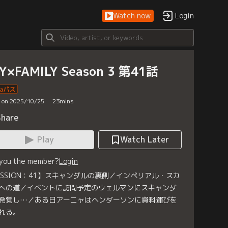
Watch now
Login
Y×FAMILY Season 3 第41話
d on 2025/10/25
23
mins
Share
Play
Watch Later
 you the member?
Login
ISSION：41】スキャンダルの裏側／インペリアル・スカ
への道／イベントに訪問予定のウェルマンにスキャンダ
発覚し…／ある日アーニャはヘンダーソンに資料運びを
れる。