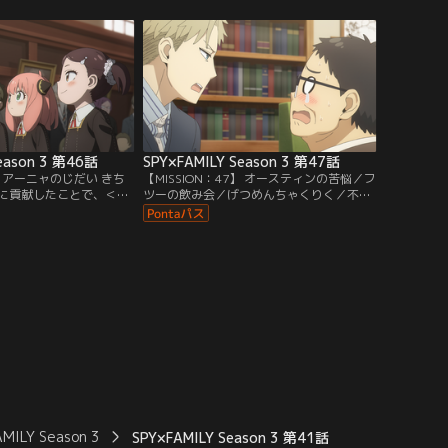
る。
ヨルをバレーボールに誘う。その後のお茶
会でママ友トークを繰り広げていると、メ
リンダがダミアンの母であることが判明し
て……。
eason 3 第46話
SPY×FAMILY Season 3 第47話
6】 アーニャのじだい きち
【MISSION：47】 オースティンの苦悩／フ
に貢献したことで、＜星
ツーの飲み会／げつめんちゃくりく／不眠
与されたアーニャたち。
症のオースティンをロイドが診察。／ヨル
テラ）＞に喜ぶベッキー
は職場の同僚達と飲み会へ行く。／ロケッ
ャは調子に乗っているよ
トで盛り上がるアーニャたち。
AMILY Season 3
SPY×FAMILY Season 3 第41話