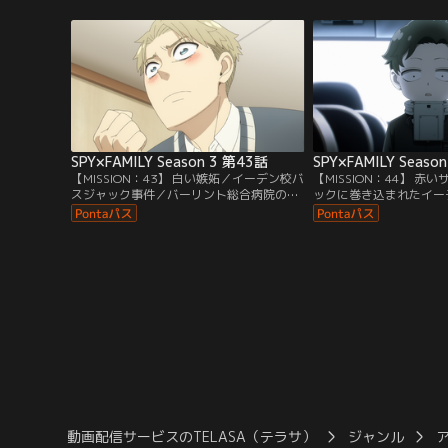
予知から工事現場で事件が起こることを読
思い出す。
み取り大慌て。なんとかロイドたちを現場
へ連れていくと、作業員が重機を操り暴走
しはじめて……。／フィオナは＜WISE（ワ
イズ）＞の任務を受け…。
SPY×FAMILY Season 3 第43話
SPY×FAMILY Seaso
【MISSION：43】 白い嫉妬／イーデン校バ
【MISSION：44】 
スジャック事件／バーリント総合病院の診
ックに巻き込まれたイー
療部部長・ジェラルドは、優秀で人望のあ
囲が怯える中、アーニャ
るロイドに立場を奪われたと嫉妬し、あの
でバスの行き先を突き止
手この手で嫌がらせをしかけていた。それ
機転も手伝って、SOS
でも全く評判が落ちない事に腹を立てたジ
に投げ捨てることに成功
ェラルドは、ロイドをスパイだと偽り保安
きがバレてアーニャの首
局に通報するが……。／社会科見学に行く
てしまい……！？
ことになったアーニャ。
動画配信サービスのTELASA（テラサ）
ジャンル