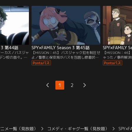
資料運びを頼まれ
n 3 第44話
SPY×FAMILY Season 3 第45話
SPY×FAMILY S
赤いサーカス／バスジャ
【MISSION：45】 バスジャック犯を制圧せ
【MISSION：4
デン校の面々。周
よ／警察と保安局がバスを包囲し膠着状態
ゃった／事件解決
は犯人の心を読ん
が続く中、駆け付けたヘンダーソンが生徒
（ステラ）＞を授
める。ベッキーの
たちに食糧を届けるためバスの中へ。状況
初めての＜星（ス
のメッセージを車外
を打開するため、アーニャは果敢にテロリ
をよそに、アーニ
するが、怪しい動
ストに立ち向かうが……。
うで……。
に爆弾がつけられ
1
2
アニメ一覧（見放題）
コメディ・ギャグ一覧（見放題）
SPY×F