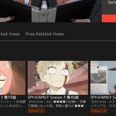
Seri
ated Items
Free Related Items
n 3 第39話
SPY×FAMILY Season 3 第40話
SPY×FAMILY S
＜雷（トニト）＞を回避
【MISSION：40】■■■■の記憶II／空爆
【MISSION：
／トニトおばさんの
で戦場と化した街。家族と離れた■■■■
ンペリアル・スカ
ことに。／トニト
は軍に入隊し戦場へ。ある夜、オスタニア
訪問予定のウェル
ドは夢で幼少期を
兵のフランキーと出会い…。
覚し…／ある日ア