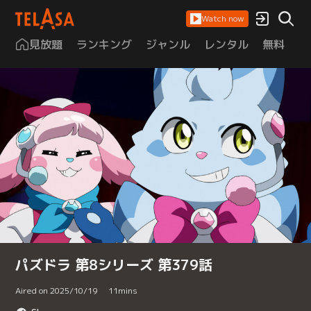
Watch now
見放題
ランキング
ジャンル
レンタル
無料
は
パズドラ 第8シリーズ 第379話
Aired on 2025/10/19
11
mins