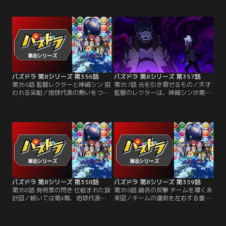
着けて試合へとのぞむ龍二だが、相
に、ペースを乱されてしまう龍二。
手が姿を現さない。対戦相手は超売
しかし龍二は諦めずにペンをふる
れっ子の天才小説家・ピッツで、締
い、自分のパズドラに集中する。盤
切前の原稿に追われていたのだっ
面が応えてくれることを信じて誠実
た。だがバトルが始まると、ピッツ
に向き合う龍二を見て、ふとピッツ
は独自の物語を紡いで龍二を引き込
はかつての自分を思い出す。
もうとする！
パズドラ 第8シリーズ 第356話
パズドラ 第8シリーズ 第357話
第356話 監督レクターと神崎シン 狙
第357話 光を引き寄せるもの／天才
われる采配／地球代表の勢いをつけ
監督のレクターは、神崎シンが第3
るため、さくらは第3戦の出場選手
戦に出ることを読んでいた。試合中
に神崎シンを選ぶ。ギャラクシニア
にブツブツぼやいて相手の心理を乱
スからも実力者が来るかと思いき
すのがレクターのやり口。シンには
や、ほとんど試合に出ることのない
通用しないかに見えたが、レクター
監督レクターがステージに上がって
の「神書の管理者・メタトロン」の
くる。予想が外れたことを疑問に思
高い防御力は簡単に崩せない。つい
うさくらだが、シンはいつも通りに
に試合はターン8までもつれ込む！
試合を始めて……。
パズドラ 第8シリーズ 第358話
パズドラ 第8シリーズ 第359話
第358話 発明家の閃き 仕組まれた設
第359話 諭吉の反撃 チームを導く未
計図／続いては第4戦、地球代表の
来図／チームの運命を左右する重要
ために諭吉が率先して出場を引き受
な局面で、諭吉はスキルを効果的に
ける。ギャラクシニアスの4番手は
使い主導権を得ようとする。しかし
ネジーナ。天才発明家と称されるネ
ネジーナも次々とスキルを発動し、