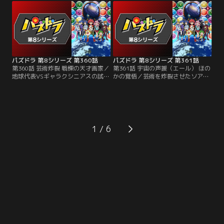
ジーナは、宇宙船トクザワのエンジ
諭吉は少しずつ追い詰められてい
ンの設計者でもあった。バトルが始
く。まるでバトルの流れを掌握する
まると、ネジーナはいきなりスキル
ようなネジーナのパズドラ。苦しい
選択に悩み始める。マイペースな態
試合の中で、諭吉の考える勝利の可
度に困惑する諭吉だが……。
能性とは！？
パズドラ 第8シリーズ 第360話
パズドラ 第8シリーズ 第361話
第360話 芸術炸裂 戦慄の天才画家／
第361話 宇宙の声援（エール） ほの
地球代表VSギャラクシニアスの試合
かの覚悟／芸術を炸裂させたソアラ
はとうとう最終第5戦を迎え、姫野
にゲージを削られるほのか。そんな
ほのかと天才画家・ソアラが激突す
ほのかのもとに、宇宙で出会ったフ
る。大一番の舞台に気合充分のほの
ァンたちが駆けつける。声援を受け
かに対し、ソアラは物静かで内気な
たアイドルほのかのテンションは最
様子。ほのかは序盤でリードして勢
高潮に。それを見たソアラは、かつ
いに乗ろうとするが、試合の最中ソ
て画家としての自分にもファンがい
1
アラにとんでもない変化が訪れる！
たことを思うのだった。会場全体を
巻き込む二人のバトルの結末は！？