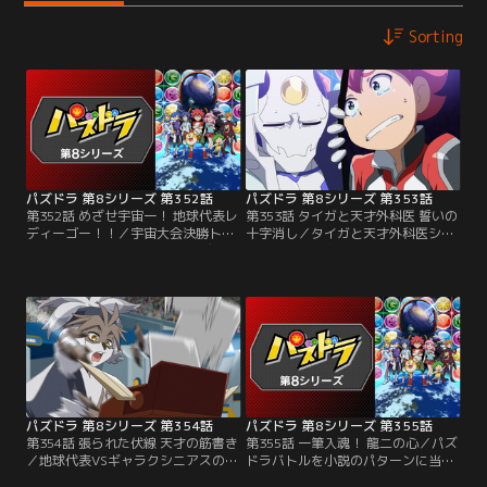
Sorting
パズドラ 第8シリーズ 第352話
パズドラ 第8シリーズ 第353話
第352話 めざせ宇宙一！ 地球代表レ
第353話 タイガと天才外科医 誓いの
ディーゴー！！／宇宙大会決勝トー
十字消し／タイガと天才外科医シュ
ナメント一回戦、地球代表VSディレ
ネイガーの十字消し対決！ 数々の患
クシア星代表ギャラクシニアスのバ
者を救ってきたシュネイガーは、患
トルが始まる！ 第一戦は明石タイガ
者たちの笑顔のために宇宙大会で勝
VS天才外科医シュネイガー！ 宇宙
利すると誓う。その心意気に感動す
のあらゆる天才を集めたギャラクシ
るタイガだが、シュネイガーは突
ニアスは強敵揃い。冷静な試合運び
然、大会が終わったらパズドラをや
をするシュネイガーに、タイガは
めると口にする。タイガは大ショッ
熱々の魂でぶつかる！
クで……！
パズドラ 第8シリーズ 第354話
パズドラ 第8シリーズ 第355話
第354話 張られた伏線 天才の筋書き
第355話 一筆入魂！ 龍二の心／パズ
／地球代表VSギャラクシニアスの第
ドラバトルを小説のパターンに当て
2戦に登場するのは龍二。心を落ち
はめて優位な展開を作り出すピッツ