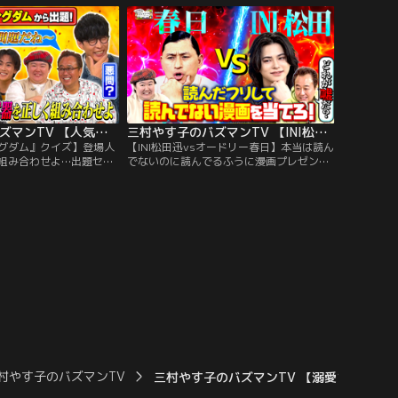
回は、漫画好き女子たち
TV」。今回の企画は大好評「知ったか漫画
溺愛漫画』を持ち寄っ
見破り王」！芸人界屈指の漫画好きエバー
繰り広げます！
ス佐々木と、漫画愛あふれるTHE
RAMPAGE山本彰吾によるプレゼンバト
ル！
三村やす子のバズマンTV 【人気漫画『キングダム』クイズ】登場人物と武器を正しく組み合わせよ…出題センスを競うクイズバトル！いい問題を生み出すのは誰だ
三村やす子のバズマンTV 【INI松田迅vsオードリー春日】本当は読んでないのに読んでるふうに漫画プレゼン対決…嘘つきは誰だ！【知ったか漫画見破り王】
グダム』クイズ】登場人
【INI松田迅vsオードリー春日】本当は読ん
組み合わせよ…出題セン
でないのに読んでるふうに漫画プレゼン対
トル！いい問題を生み出
決…嘘つきは誰だ！【知ったか漫画見破り
的なマンガやキャラクタ
王】／漫画大好き芸能人とプロ漫画家がタ
ヒットを狙っていく「バ
ッグを組んでバズる漫画を生み出していく
は、累計発行部数1億2000
漫画リスペクトバラエティ。今回の企画
ト漫画『キングダム』を
は、相手の読んでこなかった作品を当てる
ズバトルを開催！
「知ったか漫画見破り王」 4作品のうち1作
品を…。
村やす子のバズマンTV
三村やす子のバズマンTV 【溺愛された