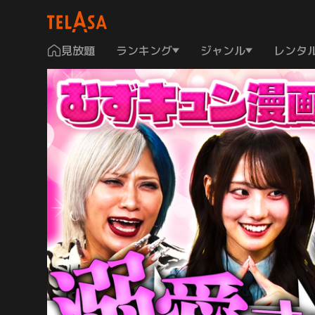
見放題
ランキング
ジャンル
レンタ