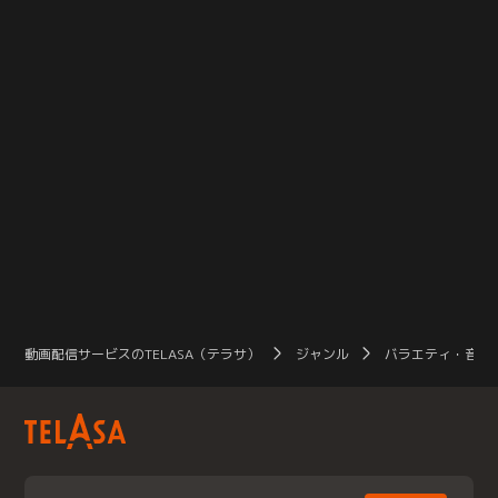
動画配信サービスのTELASA（テラサ）
ジャンル
バラエティ・音楽