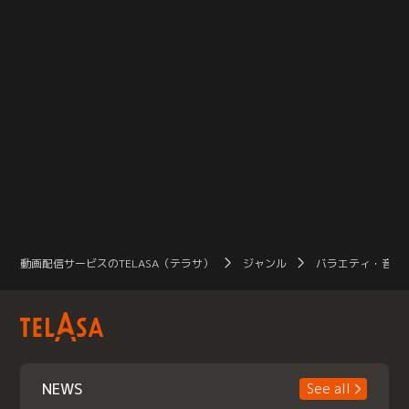
動画配信サービスのTELASA（テラサ）
ジャンル
バラエティ・音楽
NEWS
See all