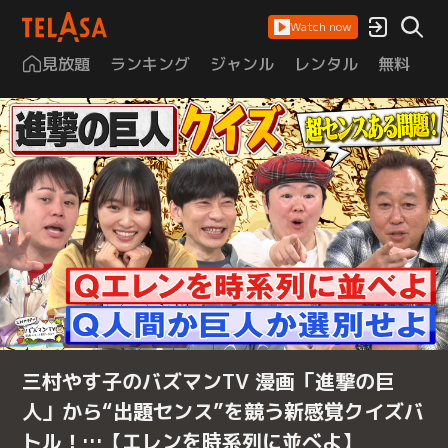
Watch now
見放題
ランキング
ジャンル
レンタル
無料
は
三村やす子のバズマンTV 漫画「進撃の巨
人」から“出題センス”を競う新感覚クイズバ
トル！…【エレンを時系列に並べよ】