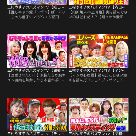
三村やす子のバズマンTV 【推しキャラ愛プレゼン】ぱーてぃーちゃん信子VSオダウエダ植田！推しケーキを総取りするのはどっち？
三村やす子のバズマンTV 【内田篤人vs上田瞳】実は読んでないのはどれだ！？【知ったか漫画見破り王】
【推しキャラ愛プレゼン】ぱーてぃ
【内田篤人vs上田瞳】実は読んでな
ーちゃん信子VSオダウエダ植田！推
いのはどれだ！？【知ったか漫画見
しケーキを総取りするのはどっち？
破り王】／さまぁ～ず三村＆やす子
／世界的なマンガやキャラクターを
が、漫画大好き芸能人たちと一緒
生み出し、大ヒットを狙っていく
に、漫画に関する様々な企画で漫画
「バズマンTV」。 今回の企画は
をより深く楽しむ！漫画リスペクト
「とにかく推しを語らせて！推しケ
バラエティ！ ▼今回は相手の読んで
ーキ総取りプレゼンバトル！」！ 出
いない作品を当てる「知ったか漫画
演者たちが推しキャラクターへの愛
見破り王」バトル！ 4作品のうち1作
を全力プレゼンしながら、ホールケ
品を、本当は読んでいないのに…さ
ーキを自分色にデコレーション！
も読んでいる風にプレゼン！
三村やす子のバズマンTV 【溺愛されたい！】女性たちが胸キュン漫画を熱弁したら本音がポロリ…現役アイドルおすすめ漫画が激ヤバだった件
三村やす子のバズマンTV 【マンガ心理戦】読んだことない漫画を読んだフリしてプレゼンしてるのはどっち？【THE RAMPAGE山本VSエバース佐々木】
【溺愛されたい！】女性たちが胸キ
【マンガ心理戦】読んだことない漫
ュン漫画を熱弁したら本音がポロ
画を読んだフリしてプレゼンしてる
リ…現役アイドルおすすめ漫画が激
のはどっち？【THE RAMPAGE山本
ヤバだった件／漫画大好き芸能人と
VSエバース佐々木】／世界的なマン
プロ漫画家がタッグを組んでバズる
ガやキャラクターを生み出し、大ヒ
漫画を生み出していく漫画リスペク
ットを狙っていく「バズマンTV」。
トバラエティ。今回は、漫画好き女
今回の企画は大好評「知ったか漫画
子たちが、胸キュンな『溺愛漫画』
見破り王」！芸人界屈指の漫画好き
を持ち寄って、熱烈トークを繰り広
エバース佐々木と、漫画愛あふれる
げます！
THE RAMPAGE山本彰吾によるプレ
ゼンバトル！
三村やす子のバズマンTV 【テレビ初潜入】「手塚治虫文化賞」…マンガ界の巨匠たちによる選考会の裏側をキスマイ宮田が真剣リポート！
三村やす子のバズマンTV 【令和の鬼太郎は誰？】国民的漫画の実写化キャストを妄想で考えてみた！【勝手にキャスティング会議】