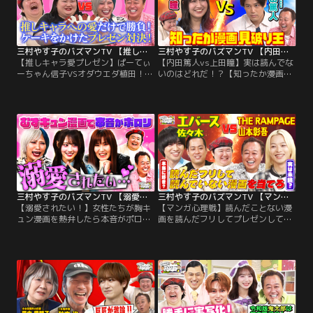
「芸能人プラモ伸びしろ王決定戦」
てる「知ったか漫画見破り王」バト
ル！
三村やす子のバズマンTV 【推しキャラ愛プレゼン】ぱーてぃーちゃん信子VSオダウエダ植田！推しケーキを総取りするのはどっち？
三村やす子のバズマンTV 【内田篤人vs上田瞳】実は読んでないのはどれだ！？【知ったか漫画見破り王】
【推しキャラ愛プレゼン】ぱーてぃ
【内田篤人vs上田瞳】実は読んでな
ーちゃん信子VSオダウエダ植田！推
いのはどれだ！？【知ったか漫画見
しケーキを総取りするのはどっち？
破り王】／さまぁ～ず三村＆やす子
／世界的なマンガやキャラクターを
が、漫画大好き芸能人たちと一緒
生み出し、大ヒットを狙っていく
に、漫画に関する様々な企画で漫画
「バズマンTV」。 今回の企画は
をより深く楽しむ！漫画リスペクト
「とにかく推しを語らせて！推しケ
バラエティ！ ▼今回は相手の読んで
ーキ総取りプレゼンバトル！」！ 出
いない作品を当てる「知ったか漫画
演者たちが推しキャラクターへの愛
見破り王」バトル！ 4作品のうち1作
を全力プレゼンしながら、ホールケ
品を、本当は読んでいないのに…さ
ーキを自分色にデコレーション！
も読んでいる風にプレゼン！
三村やす子のバズマンTV 【溺愛されたい！】女性たちが胸キュン漫画を熱弁したら本音がポロリ…現役アイドルおすすめ漫画が激ヤバだった件
三村やす子のバズマンTV 【マンガ心理戦】読んだことない漫画を読んだフリしてプレゼンしてるのはどっち？【THE RAMPAGE山本VSエバース佐々木】
【溺愛されたい！】女性たちが胸キ
【マンガ心理戦】読んだことない漫
ュン漫画を熱弁したら本音がポロ
画を読んだフリしてプレゼンしてる
リ…現役アイドルおすすめ漫画が激
のはどっち？【THE RAMPAGE山本
ヤバだった件／漫画大好き芸能人と
VSエバース佐々木】／世界的なマン
プロ漫画家がタッグを組んでバズる
ガやキャラクターを生み出し、大ヒ
漫画を生み出していく漫画リスペク
ットを狙っていく「バズマンTV」。
トバラエティ。今回は、漫画好き女
今回の企画は大好評「知ったか漫画
子たちが、胸キュンな『溺愛漫画』
見破り王」！芸人界屈指の漫画好き
を持ち寄って、熱烈トークを繰り広
エバース佐々木と、漫画愛あふれる
げます！
THE RAMPAGE山本彰吾によるプレ