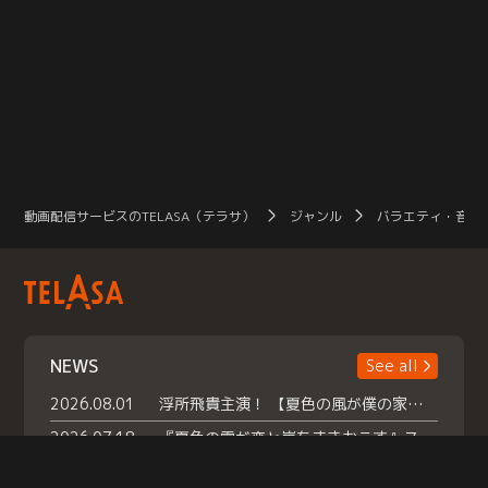
動画配信サービスのTELASA（テラサ）
ジャンル
バラエティ・音楽
NEWS
See all
2026.08.01
浮所飛貴主演！ 【夏色の風が僕の家にやってきた】 本日よりテラサで独占配信スタート！
2026.07.18
『夏色の雲が恋と嵐をまきおこす』スペシャルメイキング 【Part1】2026年７月18日（土）23時30分～配信スタート！話題のシーンの裏側を大公開！豪華キャスト大集合！ 『武宮家 真夏の家族会議』開催！
2026.07.15
救命医・遥（今田）の《心揺さぶる過去》や、 麻酔科医・権野（船越英一郎）の《謎多きプライベート》など… 《知られざるエピソード》を独占配信！