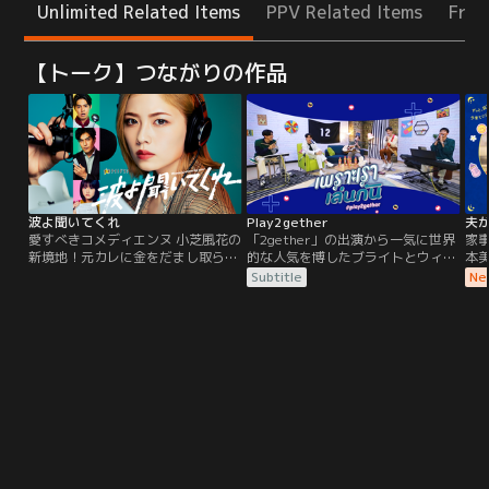
Unlimited Related Items
PPV Related Items
Free
【トーク】つながりの作品
波よ聞いてくれ
Play2gether
夫
愛すべきコメディエンヌ 小芝風花の
「2gether」の出演から一気に世界
家
新境地！元カレに金をだまし取ら
的な人気を博したブライトとウィン
本
れ、やけ酒飲んだ挙句にマシンガン
を中心に、ドラマの共演者も出演す
り
Subtitle
Ne
トークをぶちかます 個性さく裂＆破
るトーク番組。ドラマの楽曲を再現
す
天荒なラジオパーソナリティー役に
する演奏シーンも見どころの一つ。
挑む！！アニメ化もされた大人気コ
トーク場面では20代の若者ならでは
ミックを初実写化！ラジオを舞台に
の無邪気さ炸裂でファンならずとも
した恋愛、ホラー、アクション、ヒ
必見！
ューマン…なんでもありの刺激MAX
なコメディー！