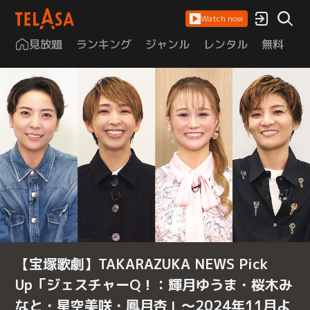
Watch now
見放題
ランキング
ジャンル
レンタル
無料
は
【宝塚歌劇】TAKARAZUKA NEWS Pick
Up「ジェスチャーQ！：輝月ゆうま・桜木み
なと・星空美咲・鳳月杏」～2024年11月よ