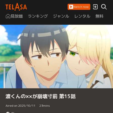
Watch now
見放題
ランキング
ジャンル
レンタル
無料
は
渡くんの××が崩壊寸前 第15話
Aired on 2025/10/11
23
mins