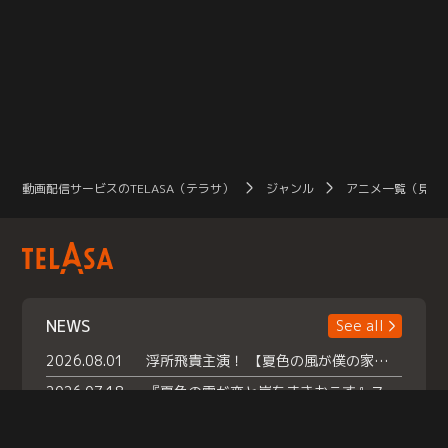
動画配信サービスのTELASA（テラサ）
ジャンル
アニメ一覧（見放
NEWS
See all
2026.08.01
浮所飛貴主演！ 【夏色の風が僕の家にやってきた】 本日よりテラサで独占配信スタート！
2026.07.18
『夏色の雲が恋と嵐をまきおこす』スペシャルメイキング 【Part1】2026年７月18日（土）23時30分～配信スタート！話題のシーンの裏側を大公開！豪華キャスト大集合！ 『武宮家 真夏の家族会議』開催！
2026.07.15
救命医・遥（今田）の《心揺さぶる過去》や、 麻酔科医・権野（船越英一郎）の《謎多きプライベート》など… 《知られざるエピソード》を独占配信！