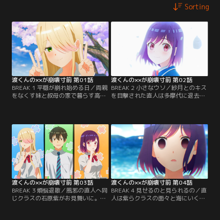
Sorting
渡くんの××が崩壊寸前 第01話
渡くんの××が崩壊寸前 第02話
BREAK 1 平穏が崩れ始める日／両親
BREAK 2 小さなウソ／紗月とのキス
をなくす妹と叔母の家で暮らす高校
を目撃された直人は多摩代に退去を
2年生の渡直人は、妹中心！ ある
言い渡される。紗月に励まされた直
日、直人の高校に6年前の“畑荒ら
人は多摩代にまだ家に置いてほしい
し” 館花紗月が転校してきた。紗月
と頼む。直人は妹に依存しているの
は直人を不気味に追いかけ…【提
ではないかと悩む。【提供：バンダ
供：バンダイチャンネル】
イチャンネル】
渡くんの××が崩壊寸前 第03話
渡くんの××が崩壊寸前 第04話
BREAK 3 煩悩退散／風邪の直人へ同
BREAK 4 見せるのと見られるの／直
じクラスの石原紫がお見舞いに。熱
人は紫らクラスの面々と海にいくた
で朦朧とする中、布団の中の紗月を
め、鈴と一緒にデパートへ水着を買
隠す直人。紫は風邪が治った直人を
いに行く。紗月も合流し、水着選び