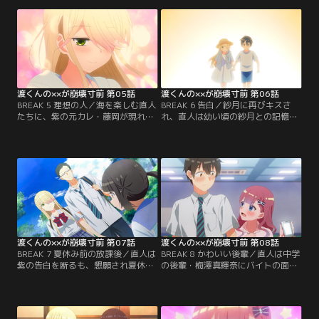
図書館に誘い、転校前の直人に会っ
に付き合う直人。ハプニングで着替
たことを明す。【提供：バンダイチ
え途中の紗月を覗いてしまい…【提
ャンネル】
供：バンダイチャンネル】
渡くんの××が崩壊寸前 第05話
渡くんの××が崩壊寸前 第06話
BREAK 5 理想の人／海を楽しむ直人
BREAK 6 告白／紗月に再びキスさ
たちに、紫の元カレ・藤岡が現れ空
れ、直人は幼い頃の紗月との記憶を
気が一変。男性が苦手になったトラ
思い出す。二人は幼いながら両想い
ウマを思い出す紫。紫は復縁を断ろ
で仲が良かったのに、なぜ畑を荒ら
うとするも話を聞かない藤岡。直人
し、いなくなったのか。紗月の真意
は紫を捜しに行く…【提供：バンダ
を確かめようと…【提供：バンダイ
イチャンネル】
チャンネル】
渡くんの××が崩壊寸前 第07話
渡くんの××が崩壊寸前 第08話
BREAK 7 夏休み前の放課後／直人は
BREAK 8 かわいい後輩／直人は中学
紫の告白を断るも、懇願され夏休み
の後輩・梅澤真輝奈にバイトの面接
の間“お試し”で付き合う。紫の提案
で会う。真輝奈に連れられスマホを
で出かけるが、先に約束していた鈴
買い、真っ先に電話した相手は紫。
も一緒の動物園デートに。紗月と徳
真輝奈は幸せそうな直人を暇つぶし
井は後ろから尾行する…【提供：バ
のおもちゃにしようと…【提供：バ