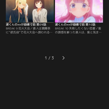
ンダイチャンネル】
ンダイチャンネル】
渡くんの××が崩壊寸前 第09話
渡くんの××が崩壊寸前 第10話
BREAK 9 花火大会／直人は真輝奈
BREAK 10 失敗したくない恋愛／紫
に“彼氏役”で花火大会へ誘われるも
の誘惑を断った直人は、紫と気まず
徳井を推し、紫と会う約束をする。
くなり電話で話そうと連絡。紫は徳
当日二人は抜け出すが豪雨で直人の
井に相談し、直人に別れ話をされる
家へ雨宿り。そこには紗月が。ひと
のではないかと怯る。直人に何度も
晩三人で泊まる…【提供：バンダイ
電話するが、二人はすれ違う…【提
チャンネル】
供：バンダイチャンネル】
1