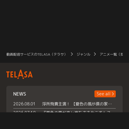
動画配信サービスのTELASA（テラサ）
ジャンル
アニメ一覧（見放
NEWS
See all
2026.08.01
浮所飛貴主演！ 【夏色の風が僕の家にやってきた】 本日よりテラサで独占配信スタート！
2026.07.18
『夏色の雲が恋と嵐をまきおこす』スペシャルメイキング 【Part1】2026年７月18日（土）23時30分～配信スタート！話題のシーンの裏側を大公開！豪華キャスト大集合！ 『武宮家 真夏の家族会議』開催！
2026.07.15
救命医・遥（今田）の《心揺さぶる過去》や、 麻酔科医・権野（船越英一郎）の《謎多きプライベート》など… 《知られざるエピソード》を独占配信！