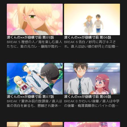
図書館に誘い、転校前の直人に会っ
に付き合う直人。ハプニングで着替
たことを明す。【提供：バンダイチ
え途中の紗月を覗いてしまい…【提
ャンネル】
供：バンダイチャンネル】
渡くんの××が崩壊寸前 第05話
渡くんの××が崩壊寸前 第06話
BREAK 5 理想の人／海を楽しむ直人
BREAK 6 告白／紗月に再びキスさ
たちに、紫の元カレ・藤岡が現れ空
れ、直人は幼い頃の紗月との記憶を
気が一変。男性が苦手になったトラ
思い出す。二人は幼いながら両想い
ウマを思い出す紫。紫は復縁を断ろ
で仲が良かったのに、なぜ畑を荒ら
うとするも話を聞かない藤岡。直人
し、いなくなったのか。紗月の真意
は紫を捜しに行く…【提供：バンダ
を確かめようと…【提供：バンダイ
イチャンネル】
チャンネル】
渡くんの××が崩壊寸前 第07話
渡くんの××が崩壊寸前 第08話
BREAK 7 夏休み前の放課後／直人は
BREAK 8 かわいい後輩／直人は中学
紫の告白を断るも、懇願され夏休み
の後輩・梅澤真輝奈にバイトの面接
の間“お試し”で付き合う。紫の提案
で会う。真輝奈に連れられスマホを
で出かけるが、先に約束していた鈴
買い、真っ先に電話した相手は紫。
も一緒の動物園デートに。紗月と徳
真輝奈は幸せそうな直人を暇つぶし
井は後ろから尾行する…【提供：バ
のおもちゃにしようと…【提供：バ