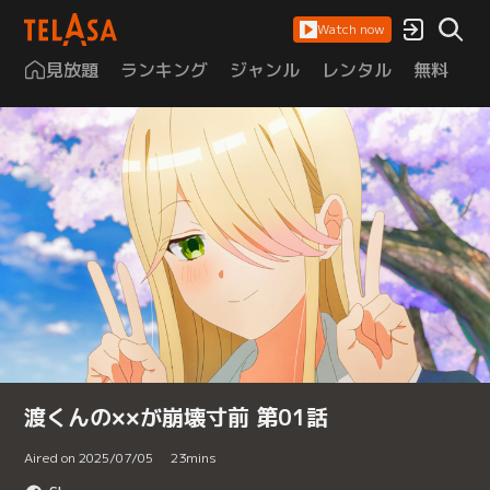
Watch now
見放題
ランキング
ジャンル
レンタル
無料
は
渡くんの××が崩壊寸前 第01話
Aired on 2025/07/05
23
mins