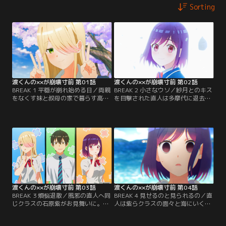
Sorting
渡くんの××が崩壊寸前 第01話
渡くんの××が崩壊寸前 第02話
BREAK 1 平穏が崩れ始める日／両親
BREAK 2 小さなウソ／紗月とのキス
をなくす妹と叔母の家で暮らす高校
を目撃された直人は多摩代に退去を
2年生の渡直人は、妹中心！ ある
言い渡される。紗月に励まされた直
日、直人の高校に6年前の“畑荒ら
人は多摩代にまだ家に置いてほしい
し” 館花紗月が転校してきた。紗月
と頼む。直人は妹に依存しているの
は直人を不気味に追いかけ…【提
ではないかと悩む。【提供：バンダ
供：バンダイチャンネル】
イチャンネル】
渡くんの××が崩壊寸前 第03話
渡くんの××が崩壊寸前 第04話
BREAK 3 煩悩退散／風邪の直人へ同
BREAK 4 見せるのと見られるの／直
じクラスの石原紫がお見舞いに。熱
人は紫らクラスの面々と海にいくた
で朦朧とする中、布団の中の紗月を
め、鈴と一緒にデパートへ水着を買
隠す直人。紫は風邪が治った直人を
いに行く。紗月も合流し、水着選び