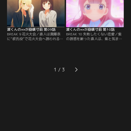
ンダイチャンネル】
ンダイチャンネル】
渡くんの××が崩壊寸前 第09話
渡くんの××が崩壊寸前 第10話
BREAK 9 花火大会／直人は真輝奈
BREAK 10 失敗したくない恋愛／紫
に“彼氏役”で花火大会へ誘われるも
の誘惑を断った直人は、紫と気まず
徳井を推し、紫と会う約束をする。
くなり電話で話そうと連絡。紫は徳
当日二人は抜け出すが豪雨で直人の
井に相談し、直人に別れ話をされる
家へ雨宿り。そこには紗月が。ひと
のではないかと怯る。直人に何度も
晩三人で泊まる…【提供：バンダイ
電話するが、二人はすれ違う…【提
チャンネル】
供：バンダイチャンネル】
1