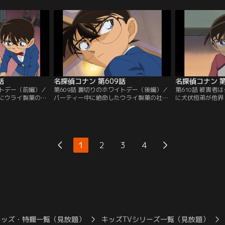
に事故死した雅原
子の殺害に使われたロープなどが見つか
には2つの密室ト
すという。降霊会
り、小五郎は比良坂が晶子を殺害し、自分
らなかった。この
き、「この中に私
の部屋で自殺したと推理する。だが、コナ
屋、瞑想の間を調
、私は蘇る！この
ンは澤南が書き残した文字を見て別の犯人
く。そして、小五
」という煌の声
に気付き…。
の小五郎として解
話
名探偵コナン 第609話
名探偵コナン 第
イトデー（前編）／
第609話 裏切りのホワイトデー（後編）／
第610話 被害者
にウライ製菓のパ
パーティー中に絶命したウライ製菓の社
に犬伏恒弟が他界
浦井垂人は毎回出
長、浦井垂人。コナンは妻の星江が犯人だ
供だと名乗る人が
。小五郎は指名を
と確信し、星江の不可解な言葉について考
養子として全員引
行う。スピーチ
える。そして、星江が飲み物のテーブルに
病気で倒れると遺
星江は蘭に声をか
倒れた理由を見破ったコナンは小五郎に麻
き、養子の2人が
、垂人が苦しみ出
酔銃を発射。コナンは眠りの小五郎として
の1人は呪いだと
1
2
3
4
テリーの寸劇かと
解決劇を始め、星江が使ったトリックの全
ったという。コナ
していて…。
貌を明らかにする…。
話を聞きに行くが
キッズ・特撮一覧（見放題）
キッズTVシリーズ一覧（見放題）