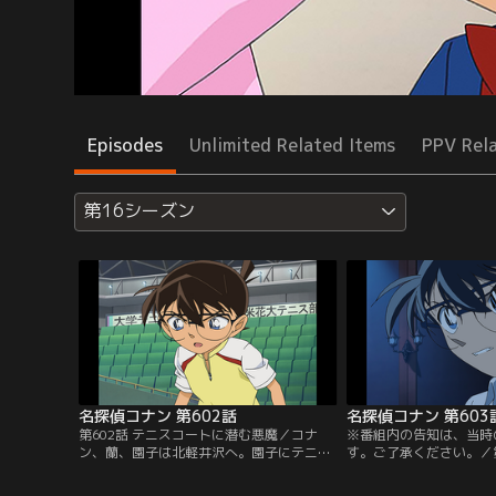
Episodes
Unlimited Related Items
PPV Rel
第16シーズン
名探偵コナン 第602話
名探偵コナン 第603
第602話 テニスコートに潜む悪魔／コナ
※番組内の告知は、当時
ン、蘭、園子は北軽井沢へ。園子にテニス
す。ご了承ください。／第
を教えるサークルの後藤はケガした部長の
密室事件（第一の密室）
吾妻に代わって大会に出場するという。休
で迷い、比良坂零輝の屋