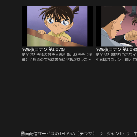
憩中、土田は蜂蜜レモン水、大竹はタオ
る。比良坂たちは1年前
ル、園子はグリップテープをそれぞれ後藤
煌を呼び戻す降霊会を催
に差し入れする。休憩後、後藤が倒れて悶
が始まると怪奇現象が起
絶。後藤は毒物の中毒で、差し入れした3
を殺した者がいる。今宵
人が疑われて…。
手で怨み、晴らすために
が…。
名探偵コナン 第607話
名探偵コナン 第608
第607話 法廷の対決IV 裁判員小林澄子（後
第608話 裏切りのホワ
編）／被告の岩松は書斎に花瓶があったと
小五郎はコナン、蘭と共
語り、妃は誰かが花瓶を持ち去ったと考え
ーティーに出席。社長の
る。この後、凶器のナイフが公園のプール
し物を披露する事で有名
の底から発見される。コナンは原に探りを
受け、壇上でスピーチを
入れ、花瓶の行方を知っていると確信す
中、垂人の妻で副社長の
る。裁判2日目、被告側に不利な証拠が揃
けて手相を占っていると
うが、妃は原の再喚問を裁判長に要求。そ
して倒れてしまう。ミス
して、ここから裁判は急展開を迎えて…。
思われたが、垂人は絶命
動画配信サービスのTELASA（テラサ）
ジャンル