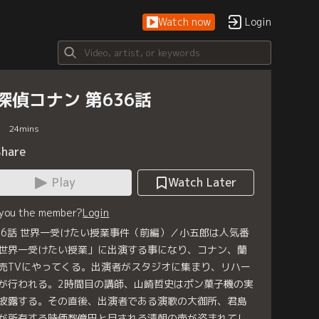
Watch now
Login
探偵コナン 第636話
24
mins
Share
Play
Watch Later
 you the member?
Login
36話 世界一受けたい授業事件（前編）／小五郎は人気番
世界一受けたい授業」に出演する事になり、コナン、蘭
売TVにやってくる。出演者がスタジオに集まり、リハー
が行われる。2時間目の講師、山崎哲史はポン菓子機の実
披露する。その直後、出演者である演歌の大御所、君島
が所有する時価数億円と目される清朝の壺が盗まれてし