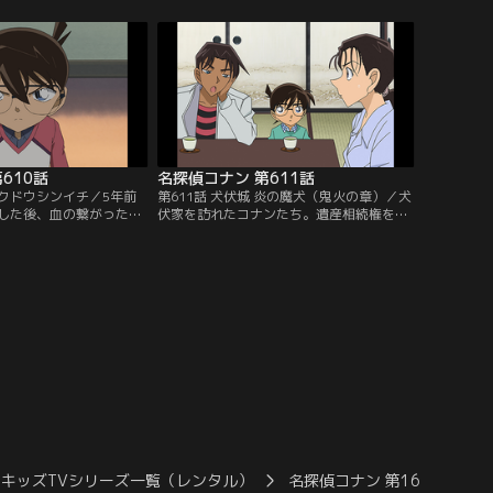
リックを暴かなければな
妃英理だった。コナンは蘭、小五郎と傍聴
後、コナンは比良坂の部
席から裁判を見守る。遺体が発見された書
べ、2つの密室の謎を解
斎の写真を見た小林は壁の絵が逆さまだと
郎に麻酔銃を発射。眠り
気付く。コナンはこの絵に事件の真相を解
決劇を始める…。
く鍵があると睨み…。
610話
名探偵コナン 第611話
はクドウシンイチ／5年前
第611話 犬伏城 炎の魔犬（鬼火の章）／犬
した後、血の繋がった子
伏家を訪れたコナンたち。遺産相続権を放
8人も現れ、妻の裟臣は
棄した伸壱が殺害されたため、小五郎は犬
き取ったという。裟臣が
伏家に恨みを持った犯人の犯行と睨む。コ
産相続を巡る事件が起
ナンたちは犬伏家の養子、幸姫、考子、知
奇妙な死を遂げた。養子
晃、禅也と会い、犬伏家に伝わる魔犬の謂
怖がって犬伏家を出て行
われを聞く。コナンたちはその犬の墓を見
ンと服部平次はその人に
に行く。その時、崖の上からもう1人の養
…。
子、佐記が落下してきて…。
キッズTVシリーズ一覧（レンタル）
名探偵コナン 第16シーズン