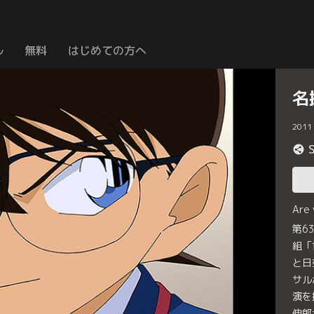
ル
無料
はじめての方へ
名
2011
Are
第6
組「
と日
サル
演を
伸郎