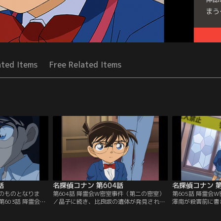
まう
Seri
ated Items
Free Related Items
話
名探偵コナン 第604話
名探偵コナン 第
のものとなりま
第604話 降霊会W密室事件（第二の密室）
第605話 降霊会
603話 降霊会W
／晶子に続き、比良坂の遺体が発見され
澤南が殺害前に書
／小五郎らは山道
る。2人は別々に密室で絶命していた。比
を見て犯人に気付
敷に助けを求め
良坂の部屋から瞑想の間の南京錠の鍵、晶
郎の推理が間違い