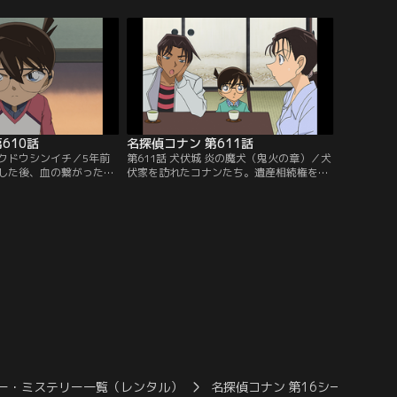
リックを暴かなければな
妃英理だった。コナンは蘭、小五郎と傍聴
後、コナンは比良坂の部
席から裁判を見守る。遺体が発見された書
べ、2つの密室の謎を解
斎の写真を見た小林は壁の絵が逆さまだと
郎に麻酔銃を発射。眠り
気付く。コナンはこの絵に事件の真相を解
決劇を始める…。
く鍵があると睨み…。
610話
名探偵コナン 第611話
はクドウシンイチ／5年前
第611話 犬伏城 炎の魔犬（鬼火の章）／犬
した後、血の繋がった子
伏家を訪れたコナンたち。遺産相続権を放
8人も現れ、妻の裟臣は
棄した伸壱が殺害されたため、小五郎は犬
き取ったという。裟臣が
伏家に恨みを持った犯人の犯行と睨む。コ
産相続を巡る事件が起
ナンたちは犬伏家の養子、幸姫、考子、知
奇妙な死を遂げた。養子
晃、禅也と会い、犬伏家に伝わる魔犬の謂
怖がって犬伏家を出て行
われを聞く。コナンたちはその犬の墓を見
ンと服部平次はその人に
に行く。その時、崖の上からもう1人の養
…。
子、佐記が落下してきて…。
ー・ミステリー一覧（レンタル）
名探偵コナン 第16シーズン