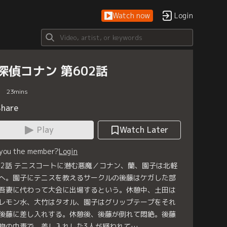
Watch now
Login
探偵コナン 第602話
23
mins
Share
Play
Watch Later
 you the member?
Login
02話 テニスコートに潜む悪魔／コナン、蘭、園子は北軽
へ。園子にテニスを教えるサークルの後藤はケガした部
吾妻に代わって大会に出場するという。休憩中、土田は
レモン水、大竹はタオル、園子はグリップテープをそれ
後藤に差し入れする。休憩後、後藤が倒れて悶絶。後藤
物の中毒で、差し入れした3人が疑われて…。