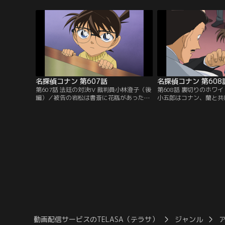
憩中、土田は蜂蜜レモン水、大竹はタオ
る。比良坂たちは1年前
ル、園子はグリップテープをそれぞれ後藤
煌を呼び戻す降霊会を催
に差し入れする。休憩後、後藤が倒れて悶
が始まると怪奇現象が起
絶。後藤は毒物の中毒で、差し入れした3
を殺した者がいる。今宵
人が疑われて…。
手で怨み、晴らすために
が…。
名探偵コナン 第607話
名探偵コナン 第608
第607話 法廷の対決IV 裁判員小林澄子（後
第608話 裏切りのホワ
編）／被告の岩松は書斎に花瓶があったと
小五郎はコナン、蘭と共
語り、妃は誰かが花瓶を持ち去ったと考え
ーティーに出席。社長の
る。この後、凶器のナイフが公園のプール
し物を披露する事で有名
の底から発見される。コナンは原に探りを
受け、壇上でスピーチを
入れ、花瓶の行方を知っていると確信す
中、垂人の妻で副社長の
る。裁判2日目、被告側に不利な証拠が揃
けて手相を占っていると
うが、妃は原の再喚問を裁判長に要求。そ
して倒れてしまう。ミス
して、ここから裁判は急展開を迎えて…。
思われたが、垂人は絶命
動画配信サービスのTELASA（テラサ）
ジャンル