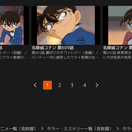
に事故死した雅原
子の殺害に使われたロープなどが見つか
には2つの密室ト
すという。降霊会
り、小五郎は比良坂が晶子を殺害し、自分
らなかった。この
き、「この中に私
の部屋で自殺したと推理する。だが、コナ
屋、瞑想の間を調
、私は蘇る！この
ンは澤南が書き残した文字を見て別の犯人
く。そして、小五
」という煌の声
に気付き…。
の小五郎として解
話
名探偵コナン 第609話
名探偵コナン 第
イトデー（前編）／
第609話 裏切りのホワイトデー（後編）／
第610話 被害者
にウライ製菓のパ
パーティー中に絶命したウライ製菓の社
に犬伏恒弟が他界
浦井垂人は毎回出
長、浦井垂人。コナンは妻の星江が犯人だ
供だと名乗る人が
。小五郎は指名を
と確信し、星江の不可解な言葉について考
養子として全員引
行う。スピーチ
える。そして、星江が飲み物のテーブルに
病気で倒れると遺
星江は蘭に声をか
倒れた理由を見破ったコナンは小五郎に麻
き、養子の2人が
、垂人が苦しみ出
酔銃を発射。コナンは眠りの小五郎として
の1人は呪いだと
1
2
3
4
テリーの寸劇かと
解決劇を始め、星江が使ったトリックの全
ったという。コナ
していて…。
貌を明らかにする…。
話を聞きに行くが
アニメ一覧（見放題）
ホラー・ミステリー一覧（見放題）
ホラ