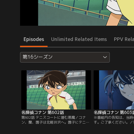
Episodes
Unlimited Related Items
PPV Rel
第16シーズン
名探偵コナン 第602話
名探偵コナン 第603
第602話 テニスコートに潜む悪魔／コナ
※番組内の告知は、当時
ン、蘭、園子は北軽井沢へ。園子にテニス
す。ご了承ください。／第
を教えるサークルの後藤はケガした部長の
密室事件（第一の密室）
吾妻に代わって大会に出場するという。休
で迷い、比良坂零輝の屋