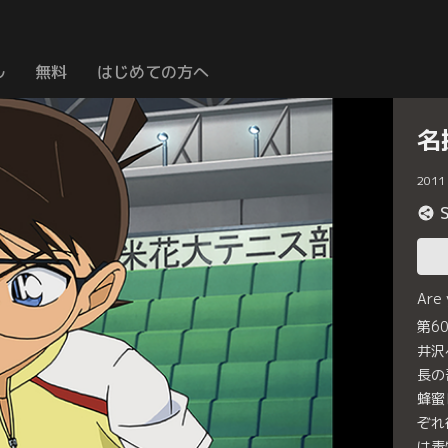
ル
無料
はじめての方へ
名
2011
Are
第6
井沢
長の
蜂蜜
ぞれ
は毒