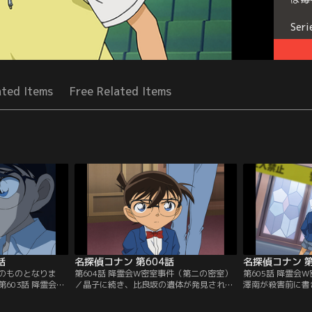
Seri
ated Items
Free Related Items
話
名探偵コナン 第604話
名探偵コナン 第
のものとなりま
第604話 降霊会W密室事件（第二の密室）
第605話 降霊会
603話 降霊会W
／晶子に続き、比良坂の遺体が発見され
澤南が殺害前に書
／小五郎らは山道
る。2人は別々に密室で絶命していた。比
を見て犯人に気付
敷に助けを求め
良坂の部屋から瞑想の間の南京錠の鍵、晶
郎の推理が間違い