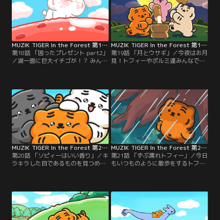
MUZIK TIGER In the Forest 第18話
MUZIK TIGER In the Forest 第19話
第18話 「困ったプレゼント part2」
第19話 「月とウサギ」／今夜はお月
／湖一面に巨大イチゴが！？ みんな
見！トフィーやポルミ達みんなで、
でむしゃむしゃ食べまくる！
月の下でカンパーイ！
MUZIK TIGER In the Forest 第20話
MUZIK TIGER In the Forest 第21話
第20話 「ソピィーはいい香り」／キ
第21話 「ずぶ濡れトフィー」／今日
ラキラした目であるものを見つめる
もいつものように散歩をするトフィ
トフィー、ティフィー、テフィー。
ー。すると急な雨に降られてしま
その視線の先は？
う。