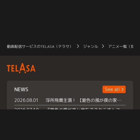
動画配信サービスのTELASA（テラサ）
ジャンル
アニメ一覧（見放
NEWS
See all
2026.08.01
浮所飛貴主演！ 【夏色の風が僕の家にやってきた】 本日よりテラサで独占配信スタート！
2026.07.18
『夏色の雲が恋と嵐をまきおこす』スペシャルメイキング 【Part1】2026年７月18日（土）23時30分～配信スタート！話題のシーンの裏側を大公開！豪華キャスト大集合！ 『武宮家 真夏の家族会議』開催！
2026.07.15
救命医・遥（今田）の《心揺さぶる過去》や、 麻酔科医・権野（船越英一郎）の《謎多きプライベート》など… 《知られざるエピソード》を独占配信！