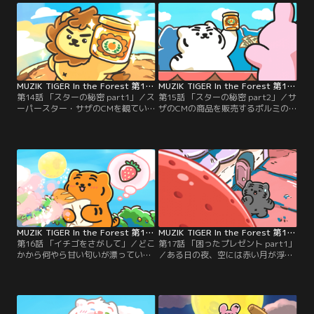
MUZIK TIGER In the Forest 第14話
MUZIK TIGER In the Forest 第15話
第14話 「スターの秘密 part1」／ス
第15話 「スターの秘密 part2」／サ
ーパースター・サザのCMを観てい
ザのCMの商品を販売するポルミの
るトフィーたち。ティフィーは早速
お店は、MUZIK FOREST（ムジーク
CMの商品を買いに行こうとする。
フォレスト）の動物たちが押し寄せ
ていて…。
MUZIK TIGER In the Forest 第16話
MUZIK TIGER In the Forest 第17話
第16話 「イチゴをさがして」／どこ
第17話 「困ったプレゼント part1」
かから何やら甘い匂いが漂ってい
／ある日の夜、空には赤い月が浮か
る。トフィーはクンクンと匂いの元
んでいる。すると月から閃光のよう
を辿っていく。
な光が差してきて…。