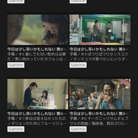
Subtitle
Subtitle
文学の受講生たちからクルビをプレ
するためチャンウクと外出準備をす
ゼントされたチャンウクは、家族の
る。 一方、ジェホは彼女のヨジンの
ために直接麦イシモチを作って叫
大学不合格に、心無い言葉でむしろ
ぶ。 「クルビしてください！」
彼女を傷つけてしまうが…
今日は少し辛いかもしれない 第05話／字幕
今日は少し辛いかもしれない 第06話／字幕
字幕／＃5 誰にでも甘い慰めは必要
字幕／＃6 ぽつりぽつりタンスユク
だ／家に向かっていたタジョンは、
／タンスユクが食べたいというダジ
ふと樹木葬の場所に向かう。 自分も
ョンのために中華鍋を買ったチャン
Subtitle
Subtitle
こんなに跡だけが残るのかな？ その
ウク。 しかし、材料の準備に思った
後、友達に会ってカフェでチョコレ
より時間がかかり予定が段々先延ば
ートムースケーキを片隅で味わう。
しになってしまうが…
まだこの人生を味わいたい。
今日は少し辛いかもしれない 第07話／字幕
今日は少し辛いかもしれない 第08話／字幕
字幕／＃7 昨日は見えなかったもの
字幕／＃8 オーガニックサムギョプ
／ダジョンのためにフルーツジュー
サルの効能／施術後、数日ぶりに出
スを用意するチャンウク。 マンゴ
たダジョンのおならに希望の一筋が
Subtitle
Subtitle
ー、トマト、キャベツなど、あらゆ
見えてきた。しっかり焼いたオーガ