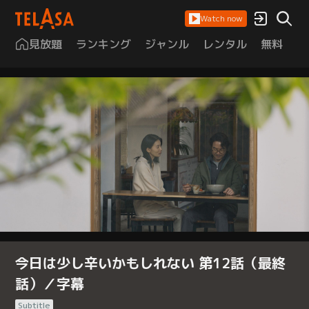
Watch now
見放題
ランキング
ジャンル
レンタル
無料
は
今日は少し辛いかもしれない 第12話（最終
話）／字幕
Subtitle