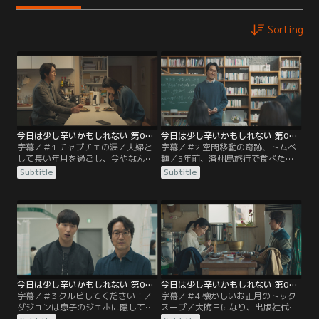
Sorting
今日は少し辛いかもしれない 第01話／字幕
今日は少し辛いかもしれない 第02話／字幕
字幕／＃1 チャプチェの涙／夫婦と
字幕／＃2 空間移動の奇跡、トムべ
して長い年月を過ごし、今やなんだ
麺／5年前、済州島旅行で食べたト
か気まずくなってしまったチャンウ
ムべ麺が食べたくなったというダジ
Subtitle
Subtitle
クとダジョン。 ある日、チャンウク
ョンのため、 チャンウクはあの時の
はダジョンの病気を知り、看病を始
済州島の海の美しい思い出を再現す
め料理に挑戦するようになる。
るため奮闘する。
今日は少し辛いかもしれない 第03話／字幕
今日は少し辛いかもしれない 第04話／字幕
字幕／＃3 クルビしてください！／
字幕／＃4 懐かしいお正月のトック
ダジョンは息子のジェホに隠してき
スープ／大晦日になり、出版社代表
た自分の病気を告白する。 一方、人
のダジョンは久しぶりに会社を訪問