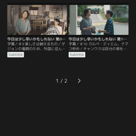
るものを丁寧に準備するが、突然、
ニックサムギョプサルが食べたいと
医師から断食の指示が出され…
いうダジョンのためにチャンウクと
ジェホはこっそり屋上キャンプを準
備する。
今日は少し辛いかもしれない 第09話／字幕
今日は少し辛いかもしれない 第10話／字幕
字幕／＃9 楽しさは鍛えるもの／ダ
字幕／＃10 カルペ・ディエム、ナマ
ジョンの看病のため、外国に住んで
コ炒め／チャンウクは自分の車を売
いたダジョンの妹が帰国。病気の家
ってほしいというダジョンの頼みで
Subtitle
Subtitle
族がいる人にも普通の人生がある。
中古車を売りに外出するが、突然ナ
ダジョンはその意味をよく知ってい
マコ料理が食べたいという連絡にあ
た。
たふたとスーパーに向かう。しか
し、材料を手に入れるのは容易では
なく…
1