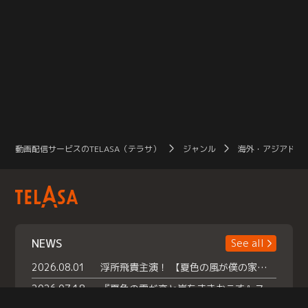
動画配信サービスのTELASA（テラサ）
ジャンル
海外・アジアドラ
NEWS
See all
2026.08.01
浮所飛貴主演！ 【夏色の風が僕の家にやってきた】 本日よりテラサで独占配信スタート！
2026.07.18
『夏色の雲が恋と嵐をまきおこす』スペシャルメイキング 【Part1】2026年７月18日（土）23時30分～配信スタート！話題のシーンの裏側を大公開！豪華キャスト大集合！ 『武宮家 真夏の家族会議』開催！