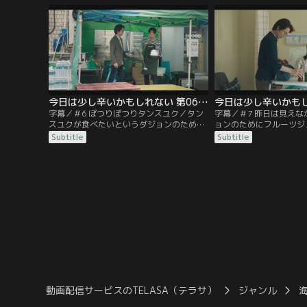
今日は少し辛いかもしれない 第06話／字幕
字幕／＃6 ぽつりぽつりタンスユク／タン
字幕／＃7 昨日は見え
スユクが食べたいというダジョンのために
ョンのためにフルーツジ
中華鍋を買ったチャンウク。 しかし、材料
チャンウク。 マンゴー
Subtitle
Subtitle
の準備に思ったより時間がかかり予定が
など、あらゆるものを丁
段々先延ばしになってしまうが…
突然、医師から断食の指
動画配信サービスのTELASA（テラサ）
ジャンル