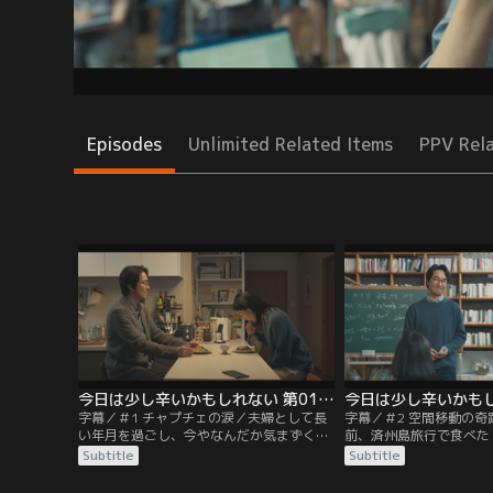
Episodes
Unlimited Related Items
PPV Rel
今日は少し辛いかもしれない 第01話／字幕
字幕／＃1 チャプチェの涙／夫婦として長
字幕／＃2 空間移動の奇
い年月を過ごし、今やなんだか気まずくな
前、済州島旅行で食べた
ってしまったチャンウクとダジョン。 ある
くなったというダジョン
Subtitle
Subtitle
日、チャンウクはダジョンの病気を知り、
クはあの時の済州島の海
看病を始め料理に挑戦するようになる。
再現するため奮闘する。