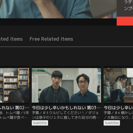
うダ
ンプ
Seri
ated Items
Free Related Items
今日は少し辛いかもしれない 第02話／字幕
今日は少し辛いかもしれない 第03話／字幕
跡、トムべ麺／5年
字幕／＃3 クルビしてください！／ダジョ
字幕／＃4 懐か
トムべ麺が食べた
ンは息子のジェホに隠してきた自分の病気
／大晦日になり、
のため、 チャンウ
を告白する。 一方、人文学の受講生たちか
久しぶりに会社を
Subtitle
Subtitle
の美しい思い出を
らクルビをプレゼントされたチャンウク
と外出準備をする
は、家族のために直接麦イシモチを作って
ヨジンの大学不合