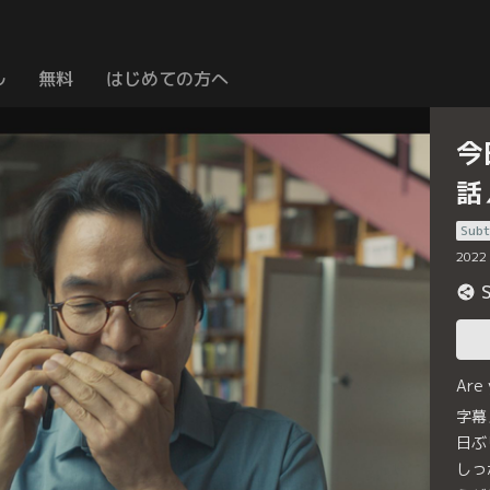
ル
無料
はじめての方へ
今
話
Subt
2022
Are
字幕
日ぶ
しっ