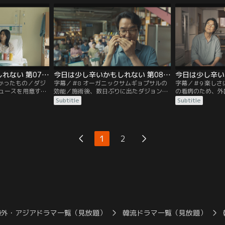
叫ぶ。 「クルビしてください！」
ろ彼女を傷つけて
今日は少し辛いかもしれない 第07話／字幕
今日は少し辛いかもしれない 第08話／字幕
なかったもの／ダジ
字幕／＃8 オーガニックサムギョプサルの
字幕／＃9 楽し
ュースを用意する
効能／施術後、数日ぶりに出たダジョンの
の看病のため、外
、トマト、キャベツ
おならに希望の一筋が見えてきた。しっか
の妹が帰国。病気
Subtitle
Subtitle
寧に準備するが、
り焼いたオーガニックサムギョプサルが食
の人生がある。ダ
示が出され…
べたいというダジョンのためにチャンウク
知っていた。
とジェホはこっそり屋上キャンプを準備す
る。
1
2
海外・アジアドラマ一覧（見放題）
韓流ドラマ一覧（見放題）