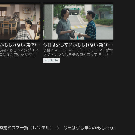
しまうが…
う。 まだこの人生を味わいたい。
今日は少し辛いかもしれない 第09話／字幕
今日は少し辛いかもしれない 第10話／字幕
さは鍛えるもの／ダジョン
字幕／＃10 カルペ・ディエム、ナマコ炒め
国に住んでいたダジョン
／チャンウクは自分の車を売ってほしいと
の家族がいる人にも普通
いうダジョンの頼みで中古車を売りに外出
Subtitle
ジョンはその意味をよく
するが、突然ナマコ料理が食べたいという
連絡にあたふたとスーパーに向かう。しか
し、材料を手に入れるのは容易ではなく…
韓流ドラマ一覧（レンタル）
今日は少し辛いかもしれない
今