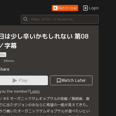
Watch now
Login
日は少し辛いかもしれない 第08
／字幕
itle
33
mins
Share
Play
Watch Later
 you the member?
Login
／＃8 オーガニックサムギョプサルの効能／施術後、数
りに出たダジョンのおならに希望の一筋が見えてきた。
かり焼いたオーガニックサムギョプサルが食べたいとい