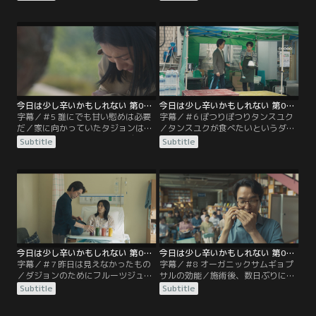
文学の受講生たちからクルビをプレ
するためチャンウクと外出準備をす
ゼントされたチャンウクは、家族の
る。 一方、ジェホは彼女のヨジンの
ために直接麦イシモチを作って叫
大学不合格に、心無い言葉でむしろ
ぶ。 「クルビしてください！」
彼女を傷つけてしまうが…
今日は少し辛いかもしれない 第05話／字幕
今日は少し辛いかもしれない 第06話／字幕
字幕／＃5 誰にでも甘い慰めは必要
字幕／＃6 ぽつりぽつりタンスユク
だ／家に向かっていたタジョンは、
／タンスユクが食べたいというダジ
ふと樹木葬の場所に向かう。 自分も
ョンのために中華鍋を買ったチャン
Subtitle
Subtitle
こんなに跡だけが残るのかな？ その
ウク。 しかし、材料の準備に思った
後、友達に会ってカフェでチョコレ
より時間がかかり予定が段々先延ば
ートムースケーキを片隅で味わう。
しになってしまうが…
まだこの人生を味わいたい。
今日は少し辛いかもしれない 第07話／字幕
今日は少し辛いかもしれない 第08話／字幕
字幕／＃7 昨日は見えなかったもの
字幕／＃8 オーガニックサムギョプ
／ダジョンのためにフルーツジュー
サルの効能／施術後、数日ぶりに出
スを用意するチャンウク。 マンゴ
たダジョンのおならに希望の一筋が
Subtitle
Subtitle
ー、トマト、キャベツなど、あらゆ
見えてきた。しっかり焼いたオーガ
るものを丁寧に準備するが、突然、
ニックサムギョプサルが食べたいと