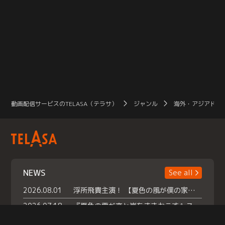
動画配信サービスのTELASA（テラサ）
ジャンル
海外・アジアドラ
NEWS
See all
2026.08.01
浮所飛貴主演！ 【夏色の風が僕の家にやってきた】 本日よりテラサで独占配信スタート！
2026.07.18
『夏色の雲が恋と嵐をまきおこす』スペシャルメイキング 【Part1】2026年７月18日（土）23時30分～配信スタート！話題のシーンの裏側を大公開！豪華キャスト大集合！ 『武宮家 真夏の家族会議』開催！
2026.07.15
救命医・遥（今田）の《心揺さぶる過去》や、 麻酔科医・権野（船越英一郎）の《謎多きプライベート》など… 《知られざるエピソード》を独占配信！