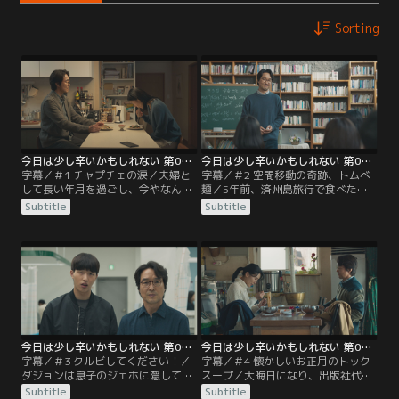
Sorting
今日は少し辛いかもしれない 第01話／字幕
今日は少し辛いかもしれない 第02話／字幕
字幕／＃1 チャプチェの涙／夫婦と
字幕／＃2 空間移動の奇跡、トムべ
して長い年月を過ごし、今やなんだ
麺／5年前、済州島旅行で食べたト
か気まずくなってしまったチャンウ
ムべ麺が食べたくなったというダジ
Subtitle
Subtitle
クとダジョン。 ある日、チャンウク
ョンのため、 チャンウクはあの時の
はダジョンの病気を知り、看病を始
済州島の海の美しい思い出を再現す
め料理に挑戦するようになる。
るため奮闘する。
今日は少し辛いかもしれない 第03話／字幕
今日は少し辛いかもしれない 第04話／字幕
字幕／＃3 クルビしてください！／
字幕／＃4 懐かしいお正月のトック
ダジョンは息子のジェホに隠してき
スープ／大晦日になり、出版社代表
た自分の病気を告白する。 一方、人
のダジョンは久しぶりに会社を訪問
Subtitle
Subtitle