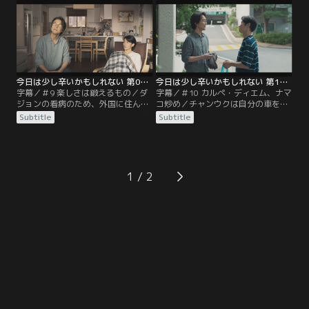
医師から断食の指示が出され…
いうダジョンのためにチャンウクと
ジェホはこっそり屋上キャンプを準
備する。
今日は少し辛いかもしれない 第09話／字幕
今日は少し辛いかもしれない 第10話／字幕
字幕／＃9 楽しさは鍛えるもの／ダ
字幕／＃10 カルペ・ディエム、ナマ
ジョンの看病のため、外国に住んで
コ炒め／チャンウクは自分の車を売
いたダジョンの妹が帰国。病気の家
ってほしいというダジョンの頼みで
Subtitle
Subtitle
族がいる人にも普通の人生がある。
中古車を売りに外出するが、突然ナ
ダジョンはその意味をよく知ってい
マコ料理が食べたいという連絡にあ
た。
たふたとスーパーに向かう。しか
し、材料を手に入れるのは容易では
なく…
1