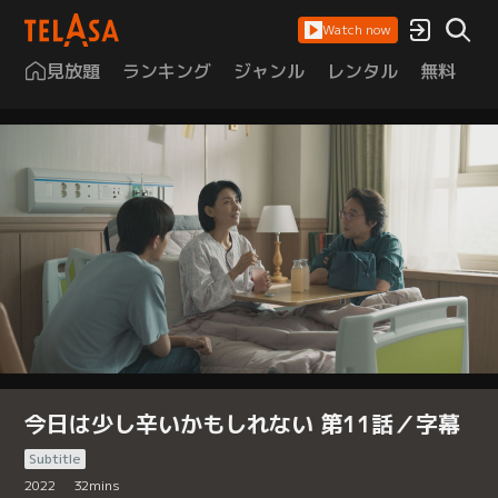
Watch now
見放題
ランキング
ジャンル
レンタル
無料
は
今日は少し辛いかもしれない 第11話／字幕
Subtitle
2022
32
mins