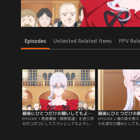
Episodes
Unlimited Related Items
PPV Rel
最後にひとつだけお願いしてもよろしいでしょうか 第01話
EPISODE 1 悪徳貴族（豚野郎達）を思う存
EPISODE 2 拳の味を
分ボコボコにしてスカッとしてもよろしい
れを淑女の嗜みとしても
でしょうか／理不尽な婚約破棄をされ、悪
か／悪徳貴族を制裁した
役令嬢と罵られてしまうスカーレット。し
婚約破棄騒動の黒幕の正
かし彼女は“拳”で、悪徳貴族たちに反撃す
で、メイドに扮した暗殺