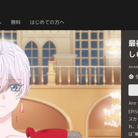
ル
無料
はじめての方へ
最
し
Aire
Are
EP
スカ
れ、
は“