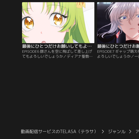
る。
最後にひとつだけお願いしてもよろしいでしょうか 第06話
EPISODE6 豚さんを空に飛ばして差し上げ
EPISODE7 ギャップ
てもよろしいでしょうか／ディアナ聖教
よろしいでしょうか／一
の“聖地巡礼の儀”へ同行することになった
ある人物に一目惚れした
スカーレット。しかし対立するパルミア教
レットは彼女の恋路を応
信者の妨害に遭う。
を決行する。
動画配信サービスのTELASA（テラサ）
ジャンル