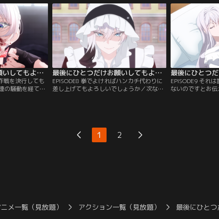
幕側も、不穏な動きを見せていた。
最後にひとつだけお願いしてもよろしいでしょうか 第07話
最後にひとつだけお願いしてもよろしいでしょうか 第08話
萌え作戦を決行しても
EPISODE8 拳でよければハンカチ代わりに
EPISODE9 そ
連の騒動を経て、
差し上げてもよろしいでしょうか／次なる
ないのですとお伝
ディアナ。スカー
目的地でスカーレットたちを待ち受けてい
うか／ジュリアス
援するため、作戦
たのは、パルミア教の新たな聖女。そして
正体を暴くも、パ
裏切り者の影が忍び寄る。
し、パリスタン王
1
2
アニメ一覧（見放題）
アクション一覧（見放題）
最後にひとつ