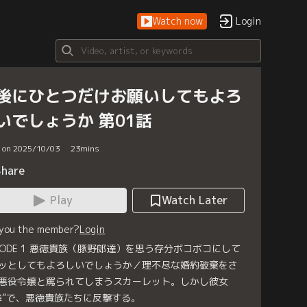
Watch now
Login
後にひとつだけお願いしてもよろ
いでしょうか 第01話
d on 2025/10/03
23
mins
Share
Play
Watch Later
 you the member?
Login
ISODE 1 悪徳貴族（豚野郎達）を思う存分ボコボコにして
ッとしてもよろしいでしょうか／理不尽な婚約破棄をさ
悪役令嬢と罵られてしまうスカーレット。しかし彼女
拳”で、悪徳貴族たちに反撃する。