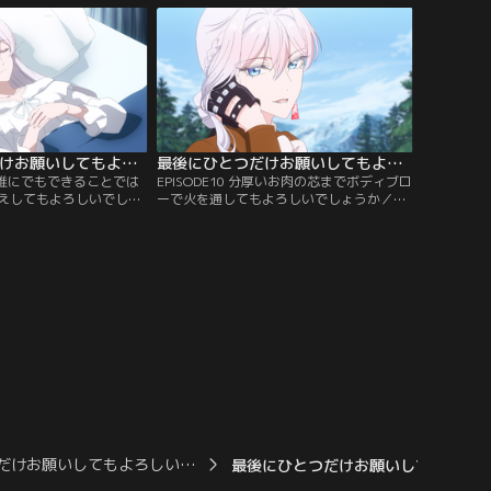
最後にひとつだけお願いしてもよろしいでしょうか 第09話
最後にひとつだけお願いしてもよろしいでしょうか 第10話
れは誰にでもできることでは
EPISODE10 分厚いお肉の芯までボディブロ
えしてもよろしいでしょ
ーで火を通してもよろしいでしょうか／窮
がもう一人の裏切り者の
地に陥るパリスタン王国。しかし心強い同
ルミア教の計画は動き出
盟軍が現れ、スカーレットたちは危機を乗
国に危機が訪れる。
り越えるために立ち上がる。
だけお願いしてもよろしい…
最後にひとつだけお願いしてもよろし