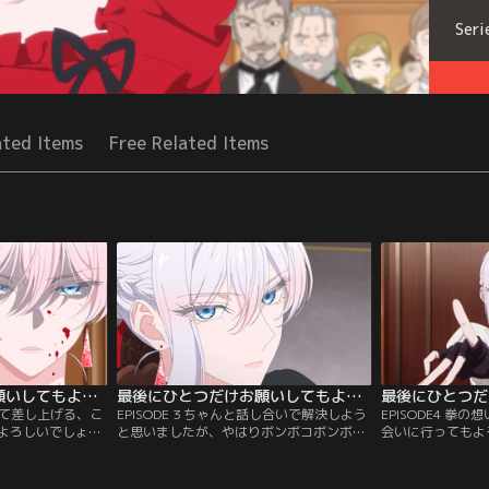
Seri
ated Items
Free Related Items
最後にひとつだけお願いしてもよろしいでしょうか 第02話
最後にひとつだけお願いしてもよろしいでしょうか 第03話
教えて差し上げる、こ
EPISODE 3 ちゃんと話し合いで解決しよう
EPISODE4 拳
よろしいでしょう
と思いましたが、やはりボンボコボンボコ
会いに行ってもよ
スカーレットは、
上位貴族を殴ってもよろしいでしょうか／
オークション当日
体を知る。一方
スカーレットは黒幕を追うため、奴隷オー
し、黒幕のゴドウ
者が彼女に迫る。
クションに潜入することになる。しかし黒
たな敵が現れる--