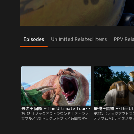
Episodes
Unlimited Related Items
PPV Rel
最強王図鑑 ～The Ultimate Tournament～ 第01話
第1話 【ノックアウトラウンド】ティラノ
第2話 【ノックアウト
サウルス VS トリケラトプス／時間も空間
テリウム VS ティタノ
も超越したモースト危険な孤島「最強島」
アウトラウンド 第2試
この最強島を舞台に、最強王の称号をかけ
ドは、無数の木々たちが
て戦いが繰り広げられるモースト壮大なト
森林。ここで最強の座を