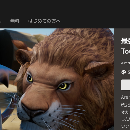
ル
無料
はじめての方へ
最
T
Aire
Are
第2
オカ
した
ウン