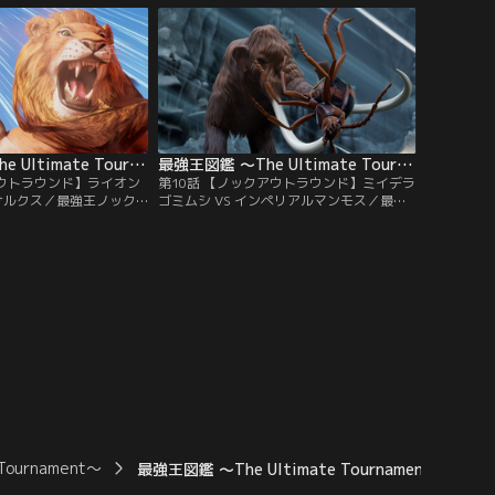
ントオオムカデ VS サ
うドラゴンは、すべてを焼き尽くす火竜・
つ高層タワー・キリン！
ファイヤー・ドレイク VS 天地を統べる龍
～～！？モ～～～～ス
の王・応龍！勝つのはどっちだ～～！？モ
～～～～スト、ファイッ！
最強王図鑑 ～The Ultimate Tournament～ 第09話
最強王図鑑 ～The Ultimate Tournament～ 第10話
アウトラウンド】ライオン
第10話 【ノックアウトラウンド】ミイデラ
ーサルクス／最強王ノック
ゴミムシ VS インペリアルマンモス／最強
第8試合！バトルフィール
王ノックアウトラウンド 第9試合！バトル
ものは何もない、無限に
フィールドは、何本もの岩の柱が鋭く突き
で最強の座をかけて戦う
出す広大な洞窟。ここで最強の座をかけて
の王・ライオン VS あ
戦うのは、昆虫界の虎・ミイデラゴミムシ
・アンドリューサルク
VS マンモスの帝王・インペリアルマンモ
ちだ～～！？モ～～～～
ス！勝つのはどっちだ～～！？モ～～～～
スト、ファイッ！
urnament～
最強王図鑑 ～The Ultimate Tournament～ 第26