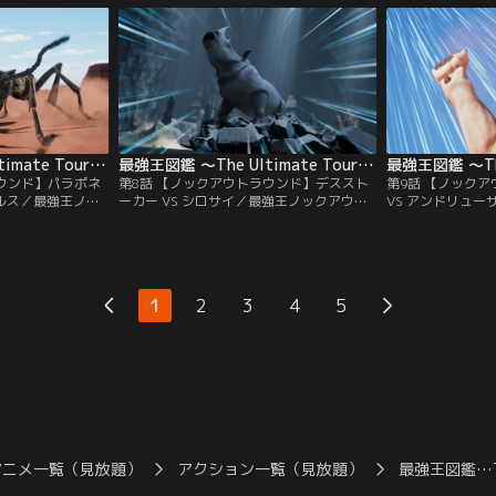
テリウム VS す
て戦うのは、太古の空の大王・ケツァルコ
ペルビアンジャイア
ィタノボア！勝つ
アトルス VS 巨大な槍を装備した勇者・ヘ
バンナにそびえた
～～～～スト、フ
ラクレスオオカブト！勝つのはどっちだ～
勝つのはどっちだ
～！？モ～～～～スト、ファイッ！
ト、ファイッ！
最強王図鑑 ～The Ultimate Tournament～ 第07話
最強王図鑑 ～The Ultimate Tournament～ 第08話
ラウンド】パラポネ
第8話 【ノックアウトラウンド】デススト
第9話 【ノック
ウルス／最強王ノッ
ーカー VS シロサイ／最強王ノックアウト
VS アンドリュ
試合！バトルフィー
ラウンド 第7試合！バトルフィールドは、
アウトラウンド 
は何もない、無限
何本もの岩の柱が鋭く突き出す広大な洞
ドは、視界を遮る
強の座をかけて戦
窟。ここで最強の座をかけて戦うのは、冷
広がる荒野。ここ
なアリ・パラポネ
酷＆非情な追跡者・デスストーカー VS 巨
のは、誇り高き百獣
・アルゼンチノサウ
大な槍の重装騎士・シロサイ！勝つのはど
ぎと雄々しき怪物
1
2
3
4
5
～～！？モ～～～
っちだ～～！？モ～～～～スト、ファイ
ス！勝つのはどっ
ッ！
スト、ファイッ！
アニメ一覧（見放題）
アクション一覧（見放題）
最強王図鑑…To