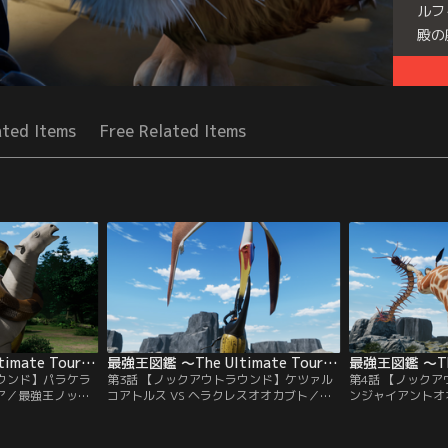
ルフ
殿の
Seri
ated Items
Free Related Items
最強王図鑑 ～The Ultimate Tournament～ 第02話
最強王図鑑 ～The Ultimate Tournament～ 第03話
ラウンド】パラケラ
第3話 【ノックアウトラウンド】ケツァル
第4話 【ノックア
ボア／最強王ノック
コアトルス VS ヘラクレスオオカブト／最
ンジャイアントオオ
合！バトルフィール
強王ノックアウトラウンド 第3試合！バト
強王ノックアウト
悠然とそびえたつ
ルフィールドは、何本もの岩の柱が鋭く突
ルフィールドは、
かけて戦うのは、
き出す広大な洞窟。ここで最強の座をかけ
最強の座をかけて