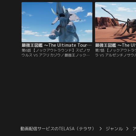
ーナメントこそが、ジ・アルティメット・
史上最大の巨神・パラケラ
トーナメント。最強王ノックアウトラウン
べてを呑みこむ大蛇・テ
ド 第1試合！バトルフィールドは、鋭い冷
のはどっちだ～～！？モ
気が身を刺す極寒の氷原。
ァイッ！
最強王図鑑 ～The Ultimate Tournament～ 第06話
第6話 【ノックアウトラウンド】スピノサ
第7話 【ノックアウト
ウルス VS アフリカゾウ／最強王ノックア
ラ VS アルゼンチノサ
ウトラウンド 第5試合！バトルフィールド
クアウトラウンド 第6
は、荒れ果てた岩場。ここで最強の座をか
ルドは、視界を遮るもの
けて戦うのは、史上最大級の水竜・スピノ
に広がる荒野。ここで最
サウルス VS 怒りの破壊神・アフリカゾ
うのは、世界で最も危険
ウ！勝つのはどっちだ～～！？モ～～～～
ラ VS 破天の超巨大竜
スト、ファイッ！
ルス！勝つのはどっちだ
～スト、ファイッ！
動画配信サービスのTELASA（テラサ）
ジャンル