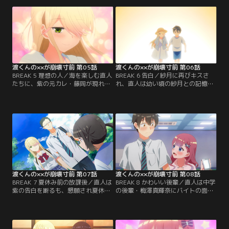
図書館に誘い、転校前の直人に会っ
に付き合う直人。ハプニングで着替
たことを明す。【提供：バンダイチ
え途中の紗月を覗いてしまい…【提
ャンネル】
供：バンダイチャンネル】
渡くんの××が崩壊寸前 第05話
渡くんの××が崩壊寸前 第06話
BREAK 5 理想の人／海を楽しむ直人
BREAK 6 告白／紗月に再びキスさ
たちに、紫の元カレ・藤岡が現れ空
れ、直人は幼い頃の紗月との記憶を
気が一変。男性が苦手になったトラ
思い出す。二人は幼いながら両想い
ウマを思い出す紫。紫は復縁を断ろ
で仲が良かったのに、なぜ畑を荒ら
うとするも話を聞かない藤岡。直人
し、いなくなったのか。紗月の真意
は紫を捜しに行く…【提供：バンダ
を確かめようと…【提供：バンダイ
イチャンネル】
チャンネル】
渡くんの××が崩壊寸前 第07話
渡くんの××が崩壊寸前 第08話
BREAK 7 夏休み前の放課後／直人は
BREAK 8 かわいい後輩／直人は中学
紫の告白を断るも、懇願され夏休み
の後輩・梅澤真輝奈にバイトの面接
の間“お試し”で付き合う。紫の提案
で会う。真輝奈に連れられスマホを
で出かけるが、先に約束していた鈴
買い、真っ先に電話した相手は紫。
も一緒の動物園デートに。紗月と徳
真輝奈は幸せそうな直人を暇つぶし
井は後ろから尾行する…【提供：バ
のおもちゃにしようと…【提供：バ