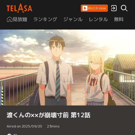
Watch now
見放題
ランキング
ジャンル
レンタル
無料
は
渡くんの××が崩壊寸前 第12話
Aired on 2025/09/20
23
mins