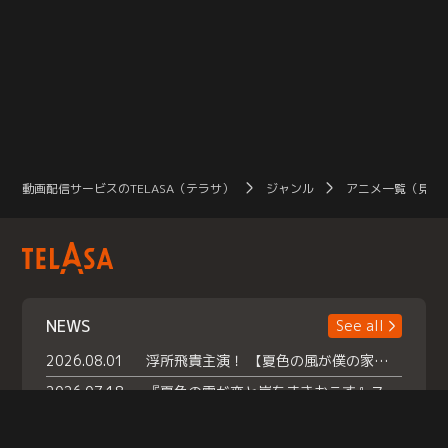
動画配信サービスのTELASA（テラサ）
ジャンル
アニメ一覧（見放
NEWS
See all
2026.08.01
浮所飛貴主演！ 【夏色の風が僕の家にやってきた】 本日よりテラサで独占配信スタート！
2026.07.18
『夏色の雲が恋と嵐をまきおこす』スペシャルメイキング 【Part1】2026年７月18日（土）23時30分～配信スタート！話題のシーンの裏側を大公開！豪華キャスト大集合！ 『武宮家 真夏の家族会議』開催！
2026.07.15
救命医・遥（今田）の《心揺さぶる過去》や、 麻酔科医・権野（船越英一郎）の《謎多きプライベート》など… 《知られざるエピソード》を独占配信！