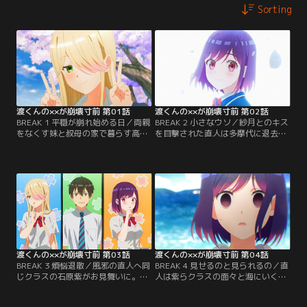
Sorting
渡くんの××が崩壊寸前 第01話
渡くんの××が崩壊寸前 第02話
BREAK 1 平穏が崩れ始める日／両親
BREAK 2 小さなウソ／紗月とのキス
をなくす妹と叔母の家で暮らす高校
を目撃された直人は多摩代に退去を
2年生の渡直人は、妹中心！ ある
言い渡される。紗月に励まされた直
日、直人の高校に6年前の“畑荒ら
人は多摩代にまだ家に置いてほしい
し” 館花紗月が転校してきた。紗月
と頼む。直人は妹に依存しているの
は直人を不気味に追いかけ…【提
ではないかと悩む。【提供：バンダ
供：バンダイチャンネル】
イチャンネル】
渡くんの××が崩壊寸前 第03話
渡くんの××が崩壊寸前 第04話
BREAK 3 煩悩退散／風邪の直人へ同
BREAK 4 見せるのと見られるの／直
じクラスの石原紫がお見舞いに。熱
人は紫らクラスの面々と海にいくた
で朦朧とする中、布団の中の紗月を
め、鈴と一緒にデパートへ水着を買
隠す直人。紫は風邪が治った直人を
いに行く。紗月も合流し、水着選び