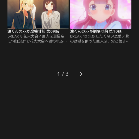
ンダイチャンネル】
ンダイチャンネル】
渡くんの××が崩壊寸前 第09話
渡くんの××が崩壊寸前 第10話
BREAK 9 花火大会／直人は真輝奈
BREAK 10 失敗したくない恋愛／紫
に“彼氏役”で花火大会へ誘われるも
の誘惑を断った直人は、紫と気まず
徳井を推し、紫と会う約束をする。
くなり電話で話そうと連絡。紫は徳
当日二人は抜け出すが豪雨で直人の
井に相談し、直人に別れ話をされる
家へ雨宿り。そこには紗月が。ひと
のではないかと怯る。直人に何度も
晩三人で泊まる…【提供：バンダイ
電話するが、二人はすれ違う…【提
チャンネル】
供：バンダイチャンネル】
1