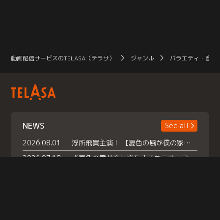
動画配信サービスのTELASA（テラサ）
ジャンル
バラエティ・音楽
NEWS
See all
2026.08.01
浮所飛貴主演！ 【夏色の風が僕の家にやってきた】 本日よりテラサで独占配信スタート！
2026.07.18
『夏色の雲が恋と嵐をまきおこす』スペシャルメイキング 【Part1】2026年７月18日（土）23時30分～配信スタート！話題のシーンの裏側を大公開！豪華キャスト大集合！ 『武宮家 真夏の家族会議』開催！
2026.07.15
救命医・遥（今田）の《心揺さぶる過去》や、 麻酔科医・権野（船越英一郎）の《謎多きプライベート》など… 《知られざるエピソード》を独占配信！