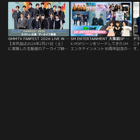
GMMTV FANFEST 2026 LIVE IN JAPAN アーカイブ配信／特典映像付
SM ENTERTAINMENT 大集結SP M：ZINE特別編
ドラ
【本作品は2026年2月21日（土）
K-POPシーンをリードしてきたSM
こ
に実施した生配信のアーカイブ映像
エンタテインメント30周年記念のス
す
となります】＜冒頭に本番前のイン
ペシャルプログラム。東方神起、
逮
タビューを含む特典映像も！＞タイ
SUPER JUNIOR、aespaら豪華10ア
続
の大人気俳優総勢14人が大集結！
ーティストがスタジオに集結！初披
る-
GMMTVの人気スターたちが一堂に
露楽曲を含むスペシャルパフォーマ
根
揃う超豪華イベント「GMMTV
ンス＆M：ZINE MC若井滉斗（Mrs.
誕
FANFEST 2026 LIVE IN JAPAN」を
GREEN APPLE）山添寛（相席スタ
独占配信！
ート）らとの超貴重トーク企画も！
TELASAオリジナルは、TELASAだ
けの超レア曲披露＆メンバー間の
QAトークなど超盛り沢山！