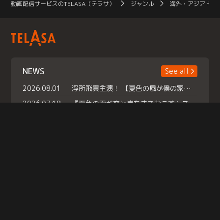
動画配信サービスのTELASA（テラサ）
ジャンル
海外・アジアドラ
NEWS
See all
2026.08.01
浮所飛貴主演！ 【夏色の風が僕の家にやってきた】 本日よりテラサで独占配信スタート！
2026.07.18
『夏色の雲が恋と嵐をまきおこす』スペシャルメイキング 【Part1】2026年７月18日（土）23時30分～配信スタート！話題のシーンの裏側を大公開！豪華キャスト大集合！ 『武宮家 真夏の家族会議』開催！
2026.07.15
救命医・遥（今田）の《心揺さぶる過去》や、 麻酔科医・権野（船越英一郎）の《謎多きプライベート》など… 《知られざるエピソード》を独占配信！