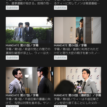
り、選挙運動が始まる。地域の有権
るティーに対してノンは報道番組で
者に政策を訴えて回るノンに、ウィ
反論し、世論はノンに味方する。し
Subtitle
Subtitle
ーはぴたりと寄り添って気を配る。
かしライバルの希望の党が有名歌手
ノンの人気を恐れたライバルたちは
を候補者として担ぎ出したことで支
その評判を落とそうと画策する。そ
持率が急上昇し、ノンの陣営はより
の筆頭にいるのは、父を担当医だっ
インパクトのある方法で政策を訴え
たノンに殺されたと逆恨みするティ
る必要に迫られる。ノンは政治は娯
ーだ。そして、最大の支援者の一人
楽ではないことを強調したいと、と
である学校校長にスキャンダルが持
ある方法を用いる。
ち上がる。
MANDATE 第05話／字幕
MANDATE 第06話／字幕
字幕／第5話／希望の党との間での
字幕／第6話／選挙に利用されただ
裏取引疑惑が浮上し、ウィーは大学
けだと怒り大臣の椅子を断ったノン
の同窓生たちの集まりだったと弁明
は故郷へ帰る。ウィーの真摯な説得
Subtitle
Subtitle
し、事なきを得る。隠し事をされ不
で復帰したものの、政策は理想通り
満だったノンも、ウィーを大切な友
には進まない。政権発足から1年が
達であると明言する。連立政権につ
経ち、野党による不信任案が準備さ
いての討論会で態度を明確にしない
れ、ウィーは父親からある課題を託
父親を巡り、ウィーが義兄から殴ら
される。そんな中、ノンはウィー
れるのを目撃したノンは、動揺した
に“推しカップル”以上の関係になら
ウィーを慰める。そして、選挙の日
ないかと持ちかける。
がやってくる。
MANDATE 第07話／字幕
MANDATE 第08話（最終話）／字幕
字幕／第7話／不信任案の審議に向
字幕／第8話／ウィーは不信任案で
けて、与党は対策を進める。サンの
ノンを切り捨てることにした父の説
画策でノンの医療ミススキャンダル
得を試みる。ノンは各連立政党に会