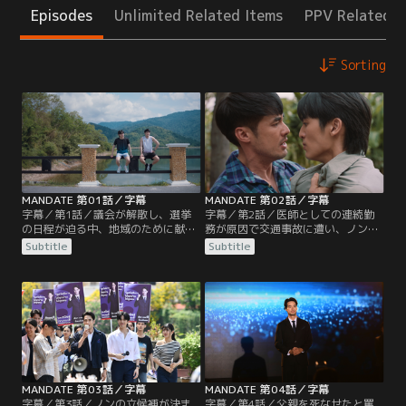
Episodes
Unlimited Related Items
PPV Related I
Sorting
MANDATE 第01話／字幕
MANDATE 第02話／字幕
字幕／第1話／議会が解散し、選挙
字幕／第2話／医師としての連続勤
の日程が迫る中、地域のために献身
務が原因で交通事故に遭い、ノンの
的に働く医師として人々から愛され
妹は意識不明となってしまう。制度
Subtitle
Subtitle
るノンを自分の党から出馬に誘うた
を変える政治家になろうと、ノンは
め、町にやってきたウィー。ウィー
議員候補になることを決意し、まず
はサイアム進歩党の党首の末息子
は父親の所属する法の支配党からの
だ。ノンを追いかけて食い下がるウ
出馬を検討する。ノンの勧誘に自分
ィーだが、ノンは“政治家は嫌い
の職を賭けているウィーは、何とか
だ”と首を縦に振ろうとしない。
自分の党から出てもらおうと、裏工
作を行う。それを知ったノンは激怒
するが…
MANDATE 第03話／字幕
MANDATE 第04話／字幕
字幕／第3話／ノンの立候補が決ま
字幕／第4話／父親を死なせたと罵