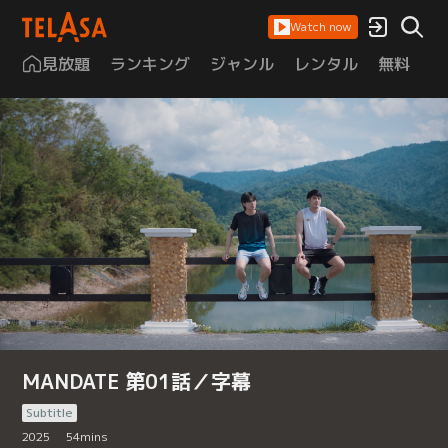
Watch now
見放題
ランキング
ジャンル
レンタル
無料
は
MANDATE 第01話／字幕
Subtitle
2025
54
mins