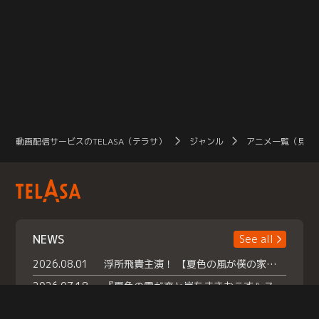
動画配信サービスのTELASA（テラサ）
ジャンル
アニメ一覧（見放
NEWS
See all
2026.08.01
浮所飛貴主演！ 【夏色の風が僕の家にやってきた】 本日よりテラサで独占配信スタート！
2026.07.18
『夏色の雲が恋と嵐をまきおこす』スペシャルメイキング 【Part1】2026年７月18日（土）23時30分～配信スタート！話題のシーンの裏側を大公開！豪華キャスト大集合！ 『武宮家 真夏の家族会議』開催！
2026.07.15
救命医・遥（今田）の《心揺さぶる過去》や、 麻酔科医・権野（船越英一郎）の《謎多きプライベート》など… 《知られざるエピソード》を独占配信！