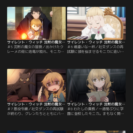
は汚名を晴らすため、犯人を捜すこ
苦しむシリルの姿があった。
とになる。
サイレント・ウィッチ 沈黙の魔女の隠しごと 第05話
サイレント・ウィッチ 沈黙の魔女の隠しごと 第06話
＃5 沈黙の魔女の冒険／出かけたク
＃6 場違いな一杯／社交ダンスの再
レーメの街に地竜が現れ、モニカは
試験に頭を悩ませるモニカに追い打
騒がしい休日を終える。翌日、学園
ちをかけるかのごとく、お茶会が行
に新たな教師が就任する。その教師
われることも発表される。はたして
は、かつてのモニカを知るマクレガ
お茶会と社交ダンスの再試験の行方
ンだった。
は？
サイレント・ウィッチ 沈黙の魔女の隠しごと 第07話
サイレント・ウィッチ 沈黙の魔女の隠しごと 第08話
＃7 悪役令嬢／社交ダンスの再試験
＃8 わたしの責務／一週間ぶりに学
が終わり、グレンたちとともにバー
園に登校したモニカ。まもなく開催
ベキューを行うモニカ。フェリクス
される学園祭の資材搬入が行われる
もくわわり楽しいパーティとなった
ことになり、モニカはシリルとケイ
が、その様子をじっと見つめる人物
シーとともに倉庫へ向かうが……。
が…