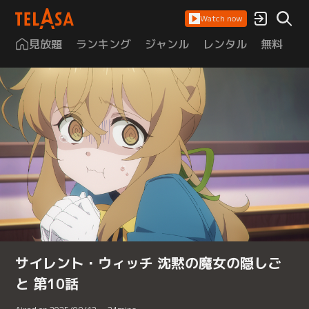
Watch now
見放題
ランキング
ジャンル
レンタル
無料
は
サイレント・ウィッチ 沈黙の魔女の隠しご
と 第10話