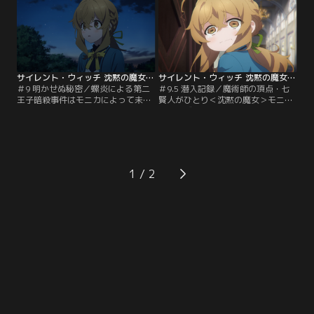
サイレント・ウィッチ 沈黙の魔女の隠しごと 第09話
サイレント・ウィッチ 沈黙の魔女の隠しごと 第9.5話
＃9 明かせぬ秘密／螺炎による第二
＃9.5 潜入記録／魔術師の頂点・七
王子暗殺事件はモニカによって未然
賢人がひとり＜沈黙の魔女＞モニ
に防がれた。ルイスは暗殺事件の犯
カ・エヴァレット。極度の人見知り
人を連行しようとするが、モニカは
であがり症の彼女は、使い魔の黒猫
それを止め、ルイスに交渉を試み
と山奥に引きこもっていた。そんな
る。
彼女に貴族の集う名門校・セレンデ
ィア学園に潜入し、第二王子を護衛
する極秘任務が与えられる。学園に
1
潜入した彼女を待ち構えていたの
は…モニカの潜入任務の記録を今再
び振り返る。