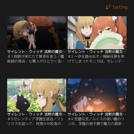
Sorting
サイレント・ウィッチ 沈黙の魔女の隠しごと 第01話
サイレント・ウィッチ 沈黙の魔女の隠しごと 第02話
＃1 同期が来たりて無茶を言う／魔
＃2 一歩を踏み出す／極秘任務を受
術師の頂点・七賢人がひとり＜沈黙
けてしまったモニカは、セレンディ
の魔女＞モニカ・エヴァレットは山
ア学園へ転入する。人見知りの彼女
奥でひっそりと暮らしていた。そこ
は生徒会室に近づくことはおろか、
へ七賢人の同僚〈結界の魔術師〉ル
クラスでの自己紹介すらまともにで
イス・ミラーが訪れ…
きず…
サイレント・ウィッチ 沈黙の魔女の隠しごと 第03話
サイレント・ウィッチ 沈黙の魔女の隠しごと 第04話
＃3 セレンディア学園生徒会／フェ
＃4 完璧な式／ルイスの使い魔のリ
リクスを狙って、何者かが校舎の上
ンが、学園の男子寮で魔力の異変が
階から植木鉢を落とすという事件が
起きていることに気づく。男子寮の
起きた。共犯者だと疑われたモニカ
裏手の森へ向かうと、魔力の暴走に