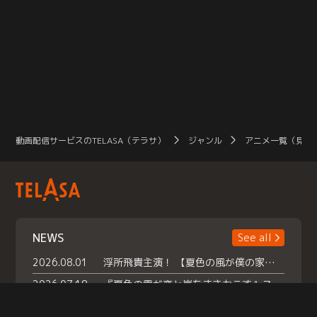
動画配信サービスのTELASA（テラサ）
ジャンル
アニメ一覧（見放
NEWS
See all
2026.08.01
浮所飛貴主演！ 【夏色の風が僕の家にやってきた】 本日よりテラサで独占配信スタート！
2026.07.18
『夏色の雲が恋と嵐をまきおこす』スペシャルメイキング 【Part1】2026年７月18日（土）23時30分～配信スタート！話題のシーンの裏側を大公開！豪華キャスト大集合！ 『武宮家 真夏の家族会議』開催！
2026.07.15
救命医・遥（今田）の《心揺さぶる過去》や、 麻酔科医・権野（船越英一郎）の《謎多きプライベート》など… 《知られざるエピソード》を独占配信！