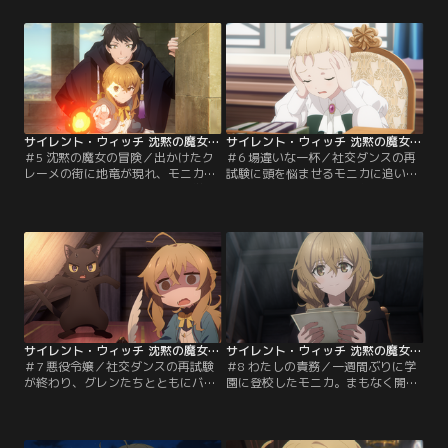
は汚名を晴らすため、犯人を捜すこ
苦しむシリルの姿があった。
とになる。
サイレント・ウィッチ 沈黙の魔女の隠しごと 第05話
サイレント・ウィッチ 沈黙の魔女の隠しごと 第06話
＃5 沈黙の魔女の冒険／出かけたク
＃6 場違いな一杯／社交ダンスの再
レーメの街に地竜が現れ、モニカは
試験に頭を悩ませるモニカに追い打
騒がしい休日を終える。翌日、学園
ちをかけるかのごとく、お茶会が行
に新たな教師が就任する。その教師
われることも発表される。はたして
は、かつてのモニカを知るマクレガ
お茶会と社交ダンスの再試験の行方
ンだった。
は？
サイレント・ウィッチ 沈黙の魔女の隠しごと 第07話
サイレント・ウィッチ 沈黙の魔女の隠しごと 第08話
＃7 悪役令嬢／社交ダンスの再試験
＃8 わたしの責務／一週間ぶりに学
が終わり、グレンたちとともにバー
園に登校したモニカ。まもなく開催
ベキューを行うモニカ。フェリクス
される学園祭の資材搬入が行われる
もくわわり楽しいパーティとなった
ことになり、モニカはシリルとケイ
が、その様子をじっと見つめる人物
シーとともに倉庫へ向かうが……。
が…