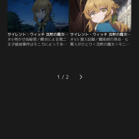
サイレント・ウィッチ 沈黙の魔女の隠しごと 第09話
サイレント・ウィッチ 沈黙の魔女の隠しごと 第9.5話
＃9 明かせぬ秘密／螺炎による第二
＃9.5 潜入記録／魔術師の頂点・七
王子暗殺事件はモニカによって未然
賢人がひとり＜沈黙の魔女＞モニ
に防がれた。ルイスは暗殺事件の犯
カ・エヴァレット。極度の人見知り
人を連行しようとするが、モニカは
であがり症の彼女は、使い魔の黒猫
それを止め、ルイスに交渉を試み
と山奥に引きこもっていた。そんな
る。
彼女に貴族の集う名門校・セレンデ
ィア学園に潜入し、第二王子を護衛
する極秘任務が与えられる。学園に
1
潜入した彼女を待ち構えていたの
は…モニカの潜入任務の記録を今再
び振り返る。