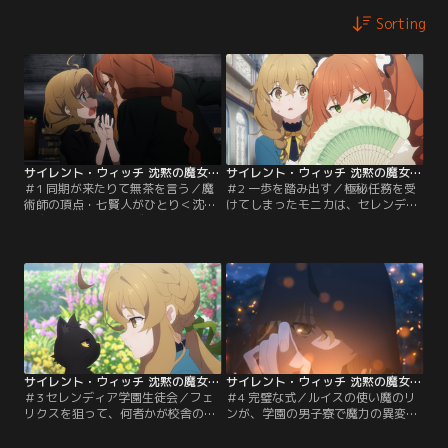
Sorting
サイレント・ウィッチ 沈黙の魔女の隠しごと 第01話
サイレント・ウィッチ 沈黙の魔女の隠しごと 第02話
＃1 同期が来たりて無茶を言う／魔
＃2 一歩を踏み出す／極秘任務を受
術師の頂点・七賢人がひとり＜沈黙
けてしまったモニカは、セレンディ
の魔女＞モニカ・エヴァレットは山
ア学園へ転入する。人見知りの彼女
奥でひっそりと暮らしていた。そこ
は生徒会室に近づくことはおろか、
へ七賢人の同僚〈結界の魔術師〉ル
クラスでの自己紹介すらまともにで
イス・ミラーが訪れ…
きず…
サイレント・ウィッチ 沈黙の魔女の隠しごと 第03話
サイレント・ウィッチ 沈黙の魔女の隠しごと 第04話
＃3 セレンディア学園生徒会／フェ
＃4 完璧な式／ルイスの使い魔のリ
リクスを狙って、何者かが校舎の上
ンが、学園の男子寮で魔力の異変が
階から植木鉢を落とすという事件が
起きていることに気づく。男子寮の
起きた。共犯者だと疑われたモニカ
裏手の森へ向かうと、魔力の暴走に