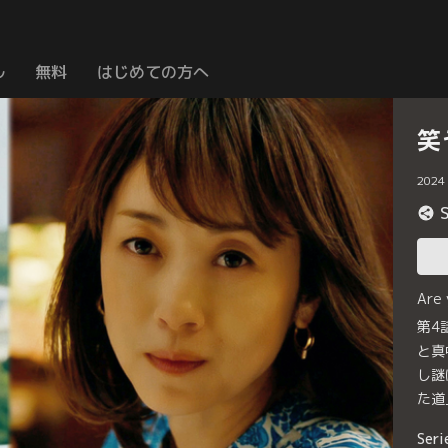
ル
無料
はじめての方へ
笑
2024
Are
第4
と真
し謎
た道
Seri