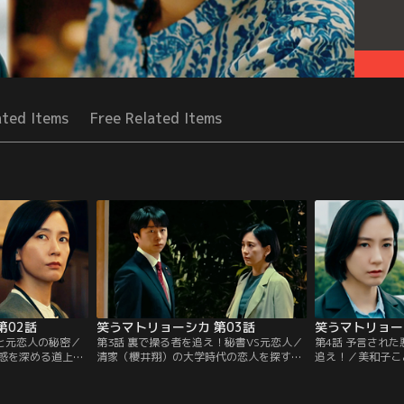
ated Items
Free Related Items
第02話
笑うマトリョーシカ 第03話
笑うマトリョー
故と元恋人の秘密／
第3話 裏で操る者を追え！秘書VS元恋人／
第4話 予言され
惑を深める道上
清家（櫻井翔）の大学時代の恋人を探すた
追え！／美和子こ
（櫻井翔）が私設
めのヒントを得た道上（水川あさみ）。大
子）のシナリオに
木茂光）も、父と
学時代の清家の情報を得るために調べを進
は深まる。さらに
としていたと知
める中、道上は驚くべき事実に直面し
退社を決意した道