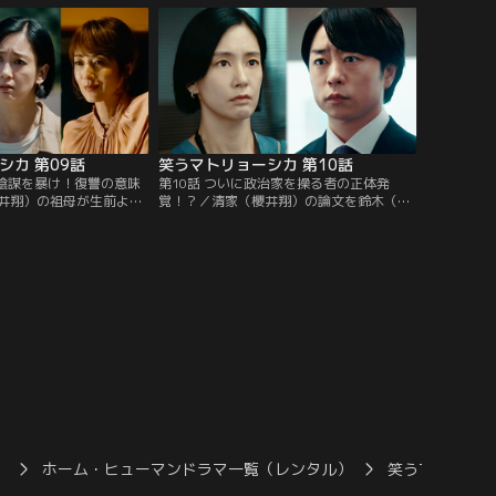
。
る日”を思い出し…。
シカ 第09話
笑うマトリョーシカ 第10話
の陰謀を暴け！復讐の意味
第10話 ついに政治家を操る者の正体発
井翔）の祖母が生前よく
覚！？／清家（櫻井翔）の論文を鈴木（玉
讐」の意味に考えを巡ら
山鉄二）に送った人物を探す道上（水川あ
み）。そんな中、清家は
さみ）は、ある人物に疑惑の念を抱く。一
直接投票で選ぶ制度の採
方、清家は官房長官として前代未聞の言動
を取り始め…。
）
ホーム・ヒューマンドラマ一覧（レンタル）
笑うマトリョ