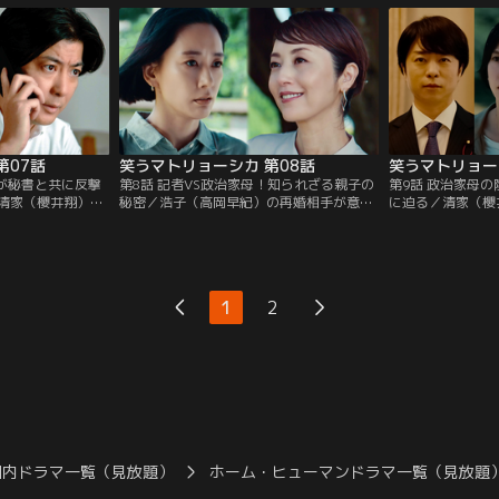
て…。
沙の実家を訪れ…
第07話
笑うマトリョーシカ 第08話
笑うマトリョー
者が秘書と共に反撃
第8話 記者VS政治家母！知られざる親子の
第9話 政治家母
清家（櫻井翔）に
秘密／浩子（高岡早紀）の再婚相手が意外
に迫る／清家（櫻
道上（水川あさ
な人物で、さらに疑念を募らせる道上（水
口にしていた「復
に関する資料を託さ
川あさみ）。一方、浩子のホステス時代を
す道上（水川あさ
父の無念を晴らす
調べていた山中（丸山智己）が驚きの新事
総理大臣を国民が
実を掴み…。
用を提案し…。
1
2
国内ドラマ一覧（見放題）
ホーム・ヒューマンドラマ一覧（見放題