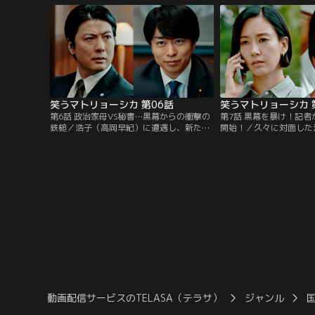
山鉄二）というブレーンの存在を知り…。
り…。
笑うマトリョーシカ 第06話
笑うマトリョーシカ 
第6話 政治家母VS秘書…黒幕からの衝撃の
第7話 黒幕を暴け！記
鉄槌／浩子（高岡早紀）に遭遇し、新たな
開始！／久々に対面した
事実をつかんだ道上（水川あさみ）。一
思わぬ言葉をかけられた
方、清家（櫻井翔）の官房長官就任に胸を
み）。一方、BG株事件
熱くする鈴木（玉山鉄二）だが、その裏に
れた鈴木（玉山鉄二）は
は浩子の影が…。
べく動き出し…。
動画配信サービスのTELASA（テラサ）
ジャンル