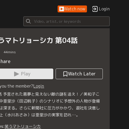
Watch now
Login
うマトリョーシカ 第04話
44
mins
Share
Play
Watch Later
 you the member?
Login
話 予言された悪夢と見えない敵の謎を追え！／美和子こ
中亜里沙（田辺桃子）のシナリオに予想外の人物が登場
は深まる。さらに新聞社に圧力がかかり、退社を決意し
上（水川あさみ）は亜里沙の実家を訪れ…。
es:
笑うマトリョーシカ