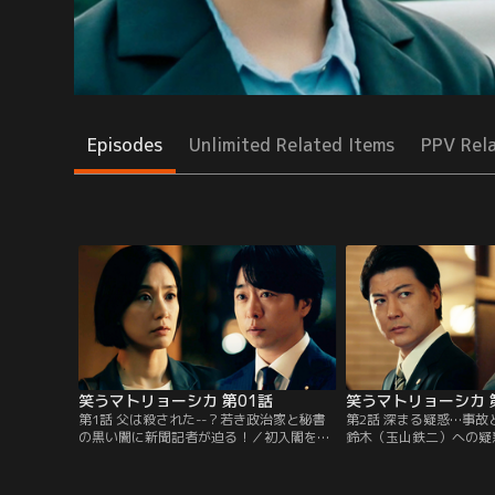
Episodes
Unlimited Related Items
PPV Rel
笑うマトリョーシカ 第01話
笑うマトリョーシカ 
第1話 父は殺された--？若き政治家と秘書
第2話 深まる疑惑…事
の黒い闇に新聞記者が迫る！／初入閣を果
鈴木（玉山鉄二）への疑
たした若手議員・清家（櫻井翔）の自叙伝
（水川あさみ）は、清家
の紹介記事の取材をする新聞記者・道上
秘書をしていた武智（小
（水川あさみ）。そこで道上は、鈴木（玉
同じく交通事故で命を落