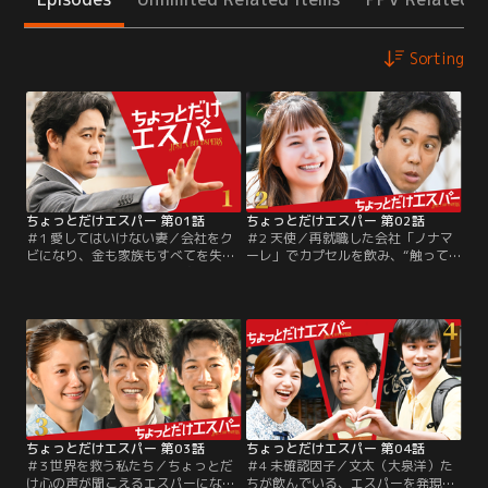
Sorting
ちょっとだけエスパー 第01話
ちょっとだけエスパー 第02話
＃1 愛してはいけない妻／会社をク
＃2 天使／再就職した会社「ノナマ
ビになり、金も家族もすべてを失っ
ーレ」でカプセルを飲み、“触って
たどん底サラリーマン・文太（大泉
いる間だけ心の声が聞こえる”ちょ
洋）。ネットカフェを泊まり歩き、
っとだけエスパーになった文太（大
人生に絶望したある日、「ノナマー
泉洋）。社長・兆（岡田将生）に課
レ」という会社から面接の案内が届
された初ミッションをクリアしたも
く。最終面接で社長の兆（岡田将
のの、「これが世界を救う…？」と
生）が文太に与えた課題は、1粒の
腑に落ちない。さらに、【仮初の夫
カプセルを飲むこと。うろたえる文
婦】として共同生活をすることにな
太だが、ええい！と、そのカプセル
った 妻・四季（宮崎あおい）は、よ
を飲み込むと、まさかの合格。
そよそしい文太に対して…。
ちょっとだけエスパー 第03話
ちょっとだけエスパー 第04話
＃3 世界を救う私たち／ちょっとだ
＃4 未確認因子／文太（大泉洋）た
け心の声が聞こえるエスパーになっ
ちが飲んでいる、エスパーを発現さ