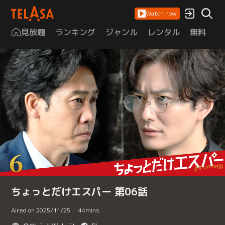
Watch now
見放題
ランキング
ジャンル
レンタル
無料
は
ちょっとだけエスパー 第06話
Aired on 2025/11/25
44
mins