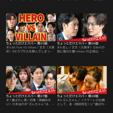
た文太（大泉洋）は、その能力を維
せるための“Eカプセル”を、風邪薬
持するEカプセルを兆（岡田将生）
と間違えて、四季（宮崎あおい）が
から受け取るため、桜介（ディー
飲んでしまった--！？四季がエスパ
ン・フジオカ）と「ノナマーレ」
ーになってしまうのではないか、と
へ。そこで桜介に実は息子がいると
気が気でない文太。なにか不思議な
知ることに。さらに円寂（高畑淳
ことが起こっていないか、それとな
子）や半蔵（宇野祥平）それぞれが
く確認していると、四季は「いつも
抱える秘密も徐々に知ることにな
誰かに見られている気がする」と言
り…。
い始める。
ちょっとだけエスパー 第05話
ちょっとだけエスパー 第06話
＃5 Bit Five VS Villain／文太（大泉
＃6 兆し／文太（大泉洋）らBit5の
洋）のEカプセルを飲んでしまった
前に現れた敵-Villain-の正体は、市
四季（宮崎あおい）に、なんとエス
松（北村匠海）、そして桜介（ディ
パーが発現！誕生祝いのケーキの蝋
ーン・フジオカ）の息子・紫苑（新
燭を吹き消そうとしたその時、フッ
原泰佑）、謎の女・久条（向里祐
と吹いた息で文太は縁側まで吹っ飛
香）だった…！彼らも“ちょっとだけ
ばされて--。後日、たこっぴでは新
エスパー”であり、更に「文太たち
たに生まれた“吹っ飛ばしエスパ
のミッションのせいで、1000万人が
ー・四季”を迎え入れ、たこ焼きパ
死ぬ」と糾弾する。
ーティーでどんちゃん騒ぎ。
ちょっとだけエスパー 第07話
ちょっとだけエスパー 第08話
＃7 選ばれし者／四季（宮崎あお
＃8 ぶんちゃん／ノナマーレの社員
い）の本当の夫“ぶんちゃん”は、ボ
として、兆（岡田将生）に“選ばれ
スの兆（岡田将生）。そして彼の本
し者”の条件--、それは≪いらない人
当の名前は、文人≪フミト≫ --。そ
間≫であること。もしもエスパーに