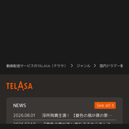
動画配信サービスのTELASA（テラサ）
ジャンル
国内ドラマ一覧（
NEWS
See all
2026.08.01
浮所飛貴主演！ 【夏色の風が僕の家にやってきた】 本日よりテラサで独占配信スタート！
2026.07.18
『夏色の雲が恋と嵐をまきおこす』スペシャルメイキング 【Part1】2026年７月18日（土）23時30分～配信スタート！話題のシーンの裏側を大公開！豪華キャスト大集合！ 『武宮家 真夏の家族会議』開催！