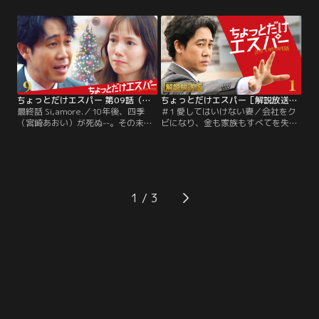
の衝撃の事実に気づいた文太（大泉
ならなければ、今年中に死んでいた
洋）は、兆に真相を問い詰めるべ
人間であること。未来（2055年）に
く、ノナマーレを乗り込む。そこ
実体がある兆は、この2025年の世界
で、触れようとした兆に実体がない
で誰とも結びつきがない、ディシジ
ことに気付いてしまう。
ョンツリーの外側にいる人間を使う
ことで…。
ちょっとだけエスパー 第09話（最終話）
ちょっとだけエスパー［解説放送］ 第01話
最終話 Si,amore.／10年後、四季
＃1 愛してはいけない妻／会社をク
（宮崎あおい）が死ぬ--。その未来
ビになり、金も家族もすべてを失っ
を阻止するためならば、1000万人の
たどん底サラリーマン・文太（大泉
命を犠牲にすることを厭わない兆
洋）。ネットカフェを泊まり歩き、
（岡田将生）。全てを知った文太
人生に絶望したある日、「ノナマー
（大泉洋）は、兆からの最後のミッ
レ」という会社から面接の案内が届
ション「四季にナノレセプターを飲
く。最終面接で社長の兆（岡田将
ませる」を遂行した。飲めば10年後
生）が文太に与えた課題は、1粒の
1
の悲劇を回避できる可能性はある
カプセルを飲むこと。うろたえる文
が、この半年の記憶を失い…。
太だが、ええい！と、そのカプセル
を飲み込むと、まさかの合格。