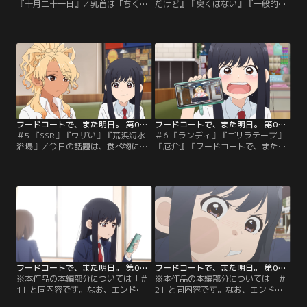
『十月二十一日』／乳首は「ちく
だけど』『臭くはない』『一般的和
び」。乳の一文字では「ちち」なの
田』／燦々と太陽が降りしきる頃--
に、何故「ちちくび」とは言わない
といっても、和田と山本がフードコ
のか？豆乳は「とうにゅう」なのだ
ートに集まるのはいつも通り。今日
から、「にゅうくび」ではダメなの
も今日とて、和田が歯医者に行きた
か？素朴な和田の質問から始まっ
くないとゴネているのだった。音も
た、今日の雑談。女子高生が2人で
嫌だし、神経を触られて痛くなるの
乳の話で盛り上がるのはどうなのか
も嫌！そんな話を聞きながら、山本
と山本からたしなめられながら
も痛くなって手を上げてもどうにも
も…。
されなかったと愚痴り出す。
フードコートで、また明日。 第05話
フードコートで、また明日。 第06話
＃5 『SSR』『ウザい』『荒浜海水
＃6 『ランディ』『ゴリラテープ』
浴場』／今日の話題は、食べ物にか
『厄介』『フードコートで、また明
けるものの話。山本はトマトにハチ
日。』／和田がプレイしていたソシ
ミツを。そして和田は納豆に砂糖と
ャゲ『スターライトファンタジー』
めんつゆを……。意外すぎる組み合
のサービスが終了してしまう。エイ
わせだが、それぞれ熱弁する2人。
ベル公爵に会えなくなってしまう辛
そんな二人は卵焼きに砂糖という組
さを山本に説き始めるのだが、彼女
み合わせで手を組み合うのだった。
は新しい推しを見つければいいので
その後和田がマンガの気になること
はと返す。ただ、そう簡単に次の最
を言い出したりと別の話題に移りつ
推しを決められるわけがない！
つ…。
フードコートで、また明日。 第01話 アンコール放送
フードコートで、また明日。 第02話 アンコール放送
※本作品の本編部分については「＃
※本作品の本編部分については「＃
1」と同内容です。なお、エンドロ
2」と同内容です。なお、エンドロ
ールの台詞が本編と違います。お買
ールの台詞が本編と違います。お買