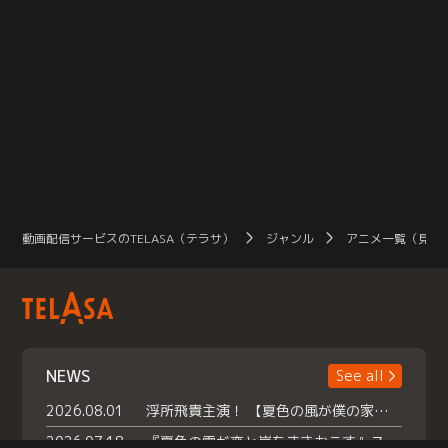
動画配信サービスのTELASA（テラサ）
ジャンル
アニメ一覧（見放
NEWS
See all
2026.08.01
浮所飛貴主演！ 【夏色の風が僕の家にやってきた】 本日よりテラサで独占配信スタート！
2026.07.18
『夏色の雲が恋と嵐をまきおこす』スペシャルメイキング 【Part1】2026年７月18日（土）23時30分～配信スタート！話題のシーンの裏側を大公開！豪華キャスト大集合！ 『武宮家 真夏の家族会議』開催！