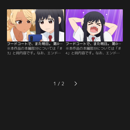
い間違いのないようにご注意くださ
い間違いのないようにご注意くださ
い。／＃1 アンコール放送
い。／＃2 アンコール放送 『確率
『WADA1234』『ナスカ地上絵 宇宙
機』『シングル二倍』『夢芝居』
人』『psibola』『Change before
『ぼくのワンだーらいふ』／山本は
you have to』／放課後いつものよ
フードコートの隣にあるゲームコー
うに駅を降り、フードコートに集ま
ナーで、和田の姿を見つける。和田
った2人。
は山本に見られているとも知ら
ず…。
フードコートで、また明日。 第03話 アンコール放送
フードコートで、また明日。 第04話 アンコール放送
※本作品の本編部分については「＃
※本作品の本編部分については「＃
3」と同内容です。なお、エンドロ
4」と同内容です。なお、エンドロ
ールの台詞が本編と違います。お買
ールの台詞が本編と違います。お買
い間違いのないようにご注意くださ
い間違いのないようにご注意くださ
い。／＃3 アンコール放送 『乳力』
い。／＃4 アンコール放送 『キャラ
『ナオキン』『姉妹』『十月二十一
メルリボン』『別方向だけど』『臭
日』／乳首は「ちくび」。乳の一文
くはない』『一般的和田』／燦々と
字では「ちち」なのに、何故「ちち
太陽が降りしきる頃--といっても、
1
くび」とは言わないのか？豆乳は
和田と山本がフードコートに集まる
「とうにゅう」なのだから、「にゅ
のはいつも通り。今日も今日と
うくび」ではダメなのか？
て…。