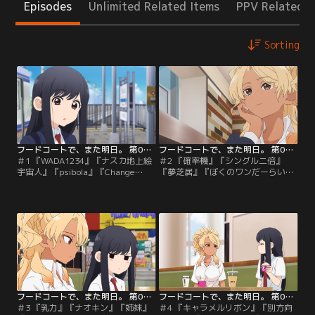
Episodes
Unlimited Related Items
PPV Related I
Sorting
フードコートで、また明日。 第01話
フードコートで、また明日。 第02話
＃1 『WADA1234』『ナスカ地上絵
＃2 『確率機』『シングル二倍』
宇宙人』『psibola』『Change
『夢芝居』『ぼくのワンだーらい
before you have to』／放課後いつ
ふ』／山本はフードコートの隣にあ
ものように駅を降り、フードコート
るゲームコーナーで、和田の姿を見
に集まった2人。「あいつだけは許
つける。和田は山本に見られている
せない！」と、ソシャゲのキャラク
とも知らず、必死の形相でクレーン
ター・エイベル公爵をSNS上で叩い
ゲームに挑んでいた。山本がそっと
ていた和田は、その投稿を見たファ
和田に近づくと、とあるフィギュア
ンたちによってアカウントを炎上さ
を獲得しようと頑張っているところ
れるが…。
を目撃する……。
フードコートで、また明日。 第03話
フードコートで、また明日。 第04話
＃3 『乳力』『ナオキン』『姉妹』
＃4 『キャラメルリボン』『別方向