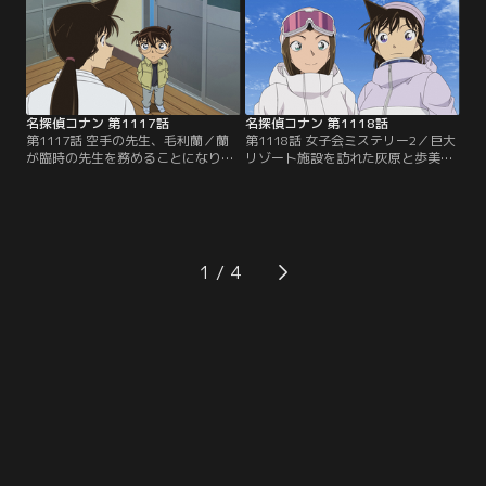
県警セレクション」にて8/31まで配
県警セレクション」にて8/31まで配
信中です。ご加入の方は見放題ペー
信中です。ご加入の方は見放題ペー
ジよりご視聴ください。／第1115話
ジよりご視聴ください。／第1116話
千速と重悟の婚活パーティー（前
千速と重悟の婚活パーティー（後
編）／婚活パーティーに仕方なく参
編）／重悟と千速が参加した婚活パ
加した重悟は…。
ーティーの…。
名探偵コナン 第1117話
名探偵コナン 第1118話
第1117話 空手の先生、毛利蘭／蘭
第1118話 女子会ミステリー2／巨大
が臨時の先生を務めることになり、
リゾート施設を訪れた灰原と歩美
コナンと蘭は一階に空手道場のある
は、蘭、園子、佐藤刑事に会う。食
ビルを訪れる。教室は順調に進む
事をしていた五人は、困った様子の
が、終わりが近づいたころ二階の管
従業員たちから施設内で起きた奇妙
理事務所から叫び声が聞こえ……。
な事件についての話を聞き……。
1