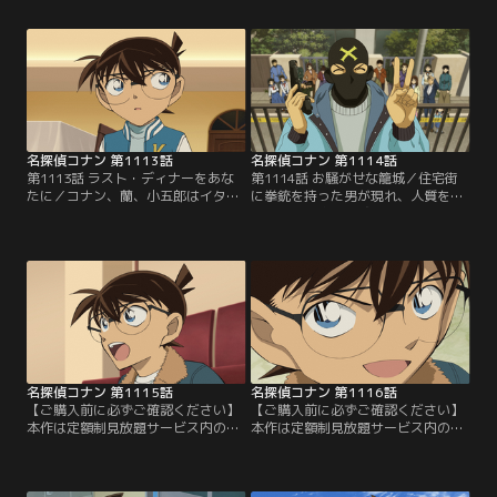
生した事故の捜査現場に遭遇。被害
引き起こす殺害事件。被害者の知人
者の頭上に落下して命を奪った煙突
たちに話を聞き、動機と細工を造る
を観察していたコナンは、何者かの
知識がある犯人の最有力候補が判明
細工を発見する。
するが……。
名探偵コナン 第1113話
名探偵コナン 第1114話
第1113話 ラスト・ディナーをあな
第1114話 お騒がせな籠城／住宅街
たに／コナン、蘭、小五郎はイタリ
に拳銃を持った男が現れ、人質をと
ア料理店の火事に遭遇。店内で遺体
って近くの家に籠城するという事件
が発見され、現場の様子から侵入し
が発生。コナンと小五郎も駆けつけ
た空き巣が被害者と鉢合わせしたこ
るが、犯人は警察に訳の分からない
とによる事件だと考えられた
要求ばかりしてきて……。
が……。
名探偵コナン 第1115話
名探偵コナン 第1116話
【ご購入前に必ずご確認ください】
【ご購入前に必ずご確認ください】
本作は定額制見放題サービス内の
本作は定額制見放題サービス内の
「劇場版『名探偵コナン ハイウェイ
「劇場版『名探偵コナン ハイウェイ
の堕天使』公開記念！TVシリーズ特
の堕天使』公開記念！TVシリーズ特
別配信 風の女神 萩原千速＆神奈川
別配信 風の女神 萩原千速＆神奈川