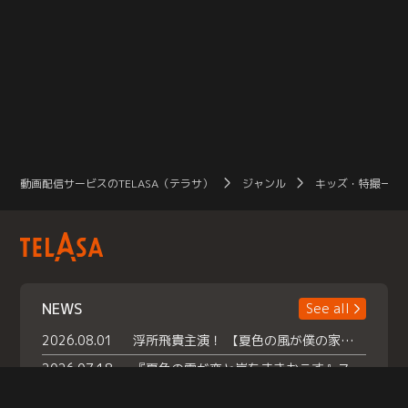
動画配信サービスのTELASA（テラサ）
ジャンル
キッズ・特撮一覧
NEWS
See all
2026.08.01
浮所飛貴主演！ 【夏色の風が僕の家にやってきた】 本日よりテラサで独占配信スタート！
2026.07.18
『夏色の雲が恋と嵐をまきおこす』スペシャルメイキング 【Part1】2026年７月18日（土）23時30分～配信スタート！話題のシーンの裏側を大公開！豪華キャスト大集合！ 『武宮家 真夏の家族会議』開催！
2026.07.15
救命医・遥（今田）の《心揺さぶる過去》や、 麻酔科医・権野（船越英一郎）の《謎多きプライベート》など… 《知られざるエピソード》を独占配信！