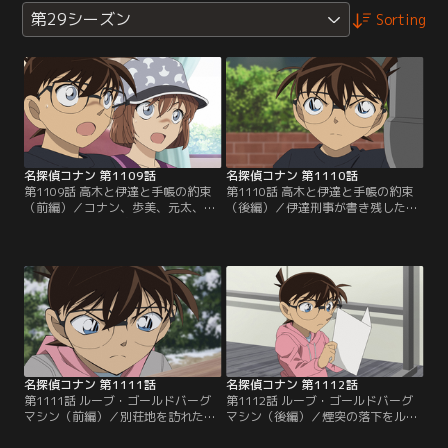
第29シーズン
Sorting
名探偵コナン 第1109話
名探偵コナン 第1110話
第1109話 高木と伊達と手帳の約束
第1110話 高木と伊達と手帳の約束
（前編）／コナン、歩美、元太、光
（後編）／伊達刑事が書き残した暗
彦、灰原は犯人を追う高木刑事と佐
号を解き、喫茶ポアロを訪れたコナ
藤刑事に遭遇。逮捕時刻を書こうと
ン、歩美、元太、光彦、灰原、高木
手帳を開いた高木刑事は、故人・伊
刑事、佐藤刑事。誘拐されていた少
達刑事が残した暗号があることに気
年・アランを救出することに成功す
が付く。
るが……。
名探偵コナン 第1111話
名探偵コナン 第1112話
第1111話 ルーブ・ゴールドバーグ
第1112話 ルーブ・ゴールドバーグ
マシン（前編）／別荘地を訪れたコ
マシン（後編）／煙突の落下をルー
ナン、蘭、小五郎は、ある別荘で発
ブ・ゴールドバーグマシンによって