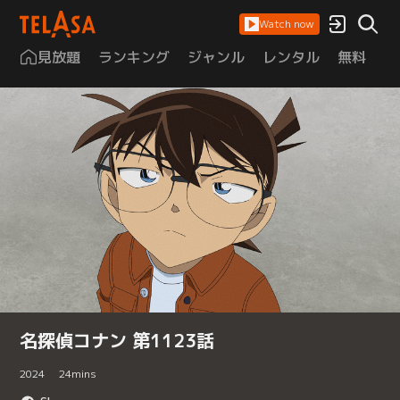
Watch now
見放題
ランキング
ジャンル
レンタル
無料
は
名探偵コナン 第1123話
2024
24
mins