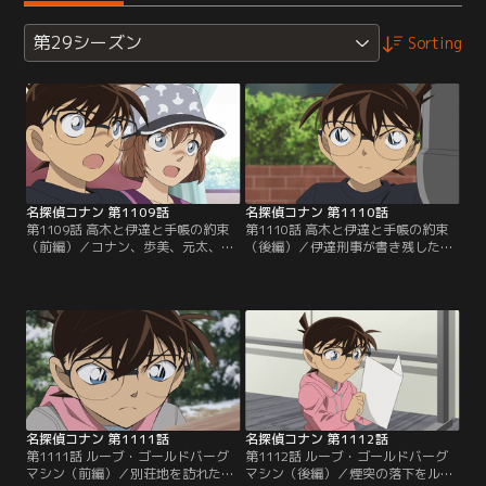
第29シーズン
Sorting
名探偵コナン 第1109話
名探偵コナン 第1110話
第1109話 高木と伊達と手帳の約束
第1110話 高木と伊達と手帳の約束
（前編）／コナン、歩美、元太、光
（後編）／伊達刑事が書き残した暗
彦、灰原は犯人を追う高木刑事と佐
号を解き、喫茶ポアロを訪れたコナ
藤刑事に遭遇。逮捕時刻を書こうと
ン、歩美、元太、光彦、灰原、高木
手帳を開いた高木刑事は、故人・伊
刑事、佐藤刑事。誘拐されていた少
達刑事が残した暗号があることに気
年・アランを救出することに成功す
が付く。
るが……。
名探偵コナン 第1111話
名探偵コナン 第1112話
第1111話 ルーブ・ゴールドバーグ
第1112話 ルーブ・ゴールドバーグ
マシン（前編）／別荘地を訪れたコ
マシン（後編）／煙突の落下をルー