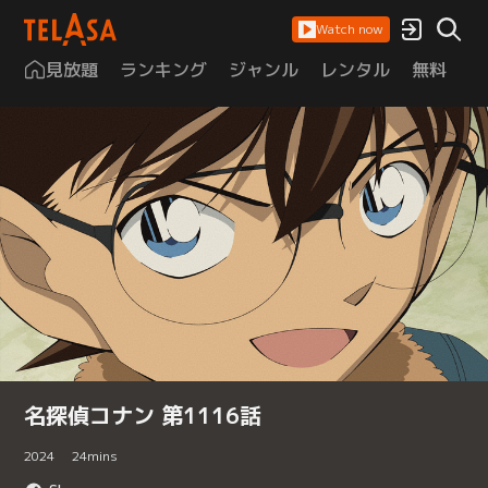
Watch now
見放題
ランキング
ジャンル
レンタル
無料
は
名探偵コナン 第1116話
2024
24
mins