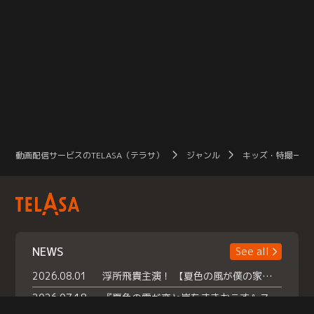
動画配信サービスのTELASA（テラサ）
ジャンル
キッズ・特撮一覧
NEWS
See all
2026.08.01
浮所飛貴主演！ 【夏色の風が僕の家にやってきた】 本日よりテラサで独占配信スタート！
2026.07.18
『夏色の雲が恋と嵐をまきおこす』スペシャルメイキング 【Part1】2026年７月18日（土）23時30分～配信スタート！話題のシーンの裏側を大公開！豪華キャスト大集合！ 『武宮家 真夏の家族会議』開催！