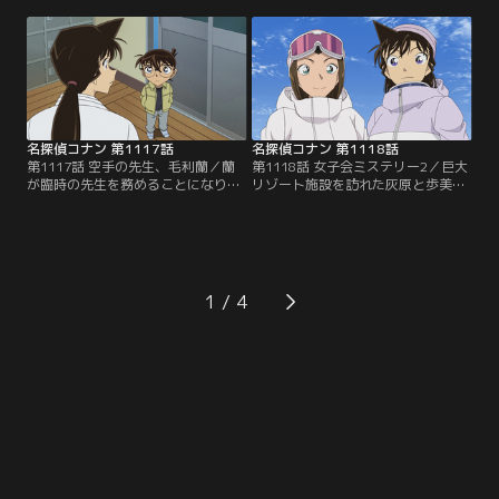
別配信 風の女神 萩原千速＆神奈川
別配信 風の女神 萩原千速＆神奈川
県警セレクション」にて8/31まで配
県警セレクション」にて8/31まで配
信中です。ご加入の方は見放題ペー
信中です。ご加入の方は見放題ペー
ジよりご視聴ください。／第1115話
ジよりご視聴ください。／第1116話
千速と重悟の婚活パーティー（前
千速と重悟の婚活パーティー（後
編）／婚活パーティーに仕方なく参
編）／重悟と千速が参加した婚活パ
加した重悟は…。
ーティーの…。
名探偵コナン 第1117話
名探偵コナン 第1118話
第1117話 空手の先生、毛利蘭／蘭
第1118話 女子会ミステリー2／巨大
が臨時の先生を務めることになり、
リゾート施設を訪れた灰原と歩美
コナンと蘭は一階に空手道場のある
は、蘭、園子、佐藤刑事に会う。食
ビルを訪れる。教室は順調に進む
事をしていた五人は、困った様子の
が、終わりが近づいたころ二階の管
従業員たちから施設内で起きた奇妙
理事務所から叫び声が聞こえ……。
な事件についての話を聞き……。
1