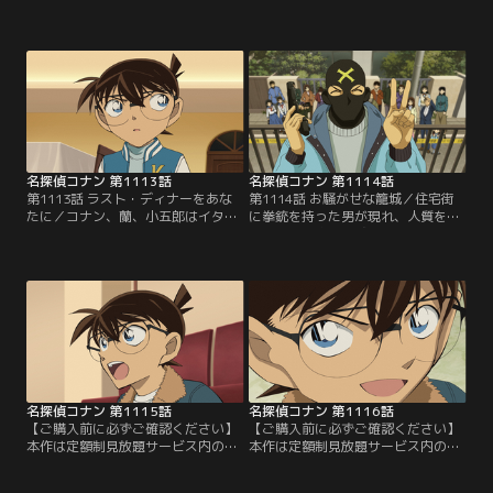
ナン、蘭、小五郎は、ある別荘で発
ブ・ゴールドバーグマシンによって
生した事故の捜査現場に遭遇。被害
引き起こす殺害事件。被害者の知人
者の頭上に落下して命を奪った煙突
たちに話を聞き、動機と細工を造る
を観察していたコナンは、何者かの
知識がある犯人の最有力候補が判明
細工を発見する。
するが……。
名探偵コナン 第1113話
名探偵コナン 第1114話
第1113話 ラスト・ディナーをあな
第1114話 お騒がせな籠城／住宅街
たに／コナン、蘭、小五郎はイタリ
に拳銃を持った男が現れ、人質をと
ア料理店の火事に遭遇。店内で遺体
って近くの家に籠城するという事件
が発見され、現場の様子から侵入し
が発生。コナンと小五郎も駆けつけ
た空き巣が被害者と鉢合わせしたこ
るが、犯人は警察に訳の分からない
とによる事件だと考えられた
要求ばかりしてきて……。
が……。
名探偵コナン 第1115話
名探偵コナン 第1116話
【ご購入前に必ずご確認ください】
【ご購入前に必ずご確認ください】
本作は定額制見放題サービス内の
本作は定額制見放題サービス内の
「劇場版『名探偵コナン ハイウェイ
「劇場版『名探偵コナン ハイウェイ
の堕天使』公開記念！TVシリーズ特
の堕天使』公開記念！TVシリーズ特