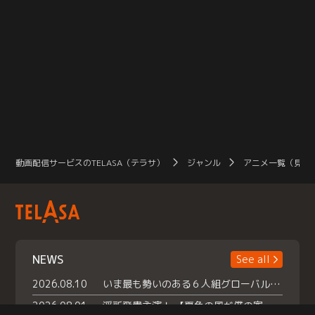
動画配信サービスのTELASA（テラサ）
ジャンル
アニメ一覧（見放
NEWS
See all
2026.08.10
いま最も勢いのある６人組グローバルグル ープ NCT WISHの地上波初冠特番 『NCT WISHの放課後グランプリ』放送決定 メンバーたちが３ペアに分かれ 【平成】をテーマにしたスペシャル企画 で対決 番組撮り下ろしのパフォーマンスも！ TELASA（テラサ）では放送終了後から オリジナルコンテンツを大量配信！
2026.08.01
浮所飛貴主演！ 【夏色の風が僕の家にやってきた】 本日よりテラサで独占配信スタート！