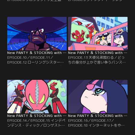
の道場／ビッチ・パーフェクト／
ント／ペット・セメタリーヒルズ／
F*CK ＆ FURIOUS／くだらない姉妹
昨日に向って撃て！／ダテンシティ
喧嘩がきっかけでコンビの解散を宣
で＜無許可でSEXをしたら死刑＞と
言するストッキング。そんな時、ガ
いう新たな法律が施行され、即死刑
ーターベルトが密かに足取りを追い
を言い渡されたパンティを救うべ
続けていたゴーストの根城が判明
く、街の大統領選挙に立候補するこ
し、パンティ＆ストッキングに潜入
とになったセメタリーヒルズ教会の
捜査の司令が下るのだが……。
面々。果たして誰が大統領に相応し
いのか……。
New PANTY ＆ STOCKING with GARTERBELT【CENSORED版】 第05話
New PANTY ＆ STOCKING with GARTERBELT【CENSORED版】 第06話
EPISODE.10／EPISODE.11／
EPISODE.13 天使兄弟現わる／どっ
EPISODE.12 ローリングシスターズ
ちの身分が上かで言い争うパンスト
／ミュータントガーターベルトズ／
姉妹とデイモン姉妹。ゴーストを多
ビッチ連続殺人！／一週間ぶりに便
く倒した方が負けた方を召使いにす
意を催したスキャンティ。その時、
ると言い、街中のゴーストを片っ端
ダテンシティには過去最大級のハリ
から倒してゆく4人だが、突然、パ
ケーンが襲来していた！
ンティとストッキングがゴースト退
治をするのに必要な＜ヘヴンズライ
センス＞が剥奪され、事態が一変す
る。
New PANTY ＆ STOCKING with GARTERBELT【CENSORED版】 第07話
New PANTY ＆ STOCKING with GARTERBELT【CENSORED版】 第08話
EPISODE.14／EPISODE.15 インデペ
EPISODE.16／EPISODE.17／
ンデンス・ディック／ロンゲスト・
EPISODE.18 インターネットをやっ
ビッチヤード／天使姉妹と悪魔姉妹
つけろ／インターネットたちの沈黙
の横暴に対して、遂に悲鳴を上げた
／ファ・ファ・フ*ック／ダテンシ