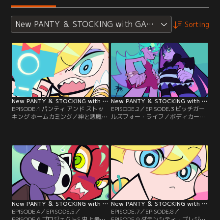
New PANTY ＆ STOCKING with GARTERBELT【CEN
Sorting
New PANTY ＆ STOCKING with GARTERBELT【CENSORED版】 第01話
New PANTY ＆ STOCKING with GARTERBELT【CENSORED版】 第02話
EPISODE.1 パンティ アンド ストッ
EPISODE.2／EPISODE.3 ビッチガー
キング ホームカミング／神と悪魔の
ルズフォー・ライフ／ボディカード
狭間の街ダテンシティで今日も堕落
／天界に帰るため、ガーターベルト
した生活を送るビッチ天使姉妹のパ
神父からゴースト退治を命ぜられる
ンティとストッキング。そんな時、
パンティとストッキング。だが、デ
人々の欲望や怨念から生まれた悪霊
イモン姉妹も魔界へ戻るためゴース
＜ゴースト＞が平和な街に影を落と
トを探していた。果たして先にゴー
す。神父ガーターベルトの命を受
ストを見つけるのは天使か悪魔
け、パンティ＆ストッキングは愛車
か……。
シースルーを駆り嫌々出動する！
New PANTY ＆ STOCKING with GARTERBELT【CENSORED版】 第03話
New PANTY ＆ STOCKING with GARTERBELT【CENSORED版】 第04話
EPISODE.4／EPISODE.5／
EPISODE.7／EPISODE.8／
EPISODE.6 プロジェクトS 史上最悪
EPISODE.9 ダテンシティ・プレジデ