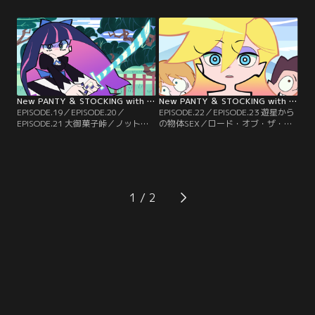
ガーターベルトとブリーフ、チャッ
ティに配属された新米刑事は、街の
ク。教会を飛び出たガーターベルト
治安が悪くなっている理由をインタ
は、「カジノシティのストリップバ
ーネットで調べようとするが……。
ーで一晩を過ごす」ささやかな夢を
／警察署が壊滅した。行き場を失っ
叶えるため、ブリーフたちとカジノ
た新米刑事がたどり着いたのは、海
シティを目指す！が……。
の見える寂れた民宿だった。
New PANTY ＆ STOCKING with GARTERBELT【CENSORED版】 第09話
New PANTY ＆ STOCKING with GARTERBELT【CENSORED版】 第10話
EPISODE.19／EPISODE.20／
EPISODE.22／EPISODE.23 遊星から
EPISODE.21 大御菓子峠／ノット・
の物体SEX／ロード・オブ・ザ・コ
2・ホーム・アローン／Six hundred
カン・ザ・グレート／20XX年、南
Sixty Six Candles／ダテンシティに
極観測基地に落下した隕石から謎の
突如現れたアジアンスイーツショッ
女・パンティが現れた。その報告を
プKYOTOの限定スイーツ「おはぎユ
聞いた博士・ストッキングはパンテ
ニコーン」の購入権利をかけたじゃ
ィを調査すべく動き出すが……。／
んけん大会に挑むストッキング。果
遥か文明の夜明けまえ--故郷を焼か
1
たして、その結果は！？
れた戦士は復讐の旅に出る。