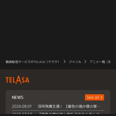
動画配信サービスのTELASA（テラサ）
ジャンル
アニメ一覧（見放
NEWS
See all
2026.08.01
浮所飛貴主演！ 【夏色の風が僕の家にやってきた】 本日よりテラサで独占配信スタート！
2026.07.18
『夏色の雲が恋と嵐をまきおこす』スペシャルメイキング 【Part1】2026年７月18日（土）23時30分～配信スタート！話題のシーンの裏側を大公開！豪華キャスト大集合！ 『武宮家 真夏の家族会議』開催！