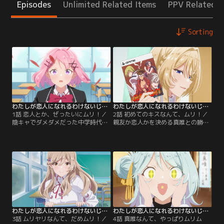
Episodes
Unlimited Related Items
PPV Related I
Sorting
わたしが恋人になれるわけないじゃん、ムリムリ！（※ムリじゃなかった！？） 第01話
わたしが恋人になれるわけないじゃん、ムリムリ！（※ムリじゃなかった！？） 第02話
1話 恋人とか、ぜったいにムリ！／
2話 初めてのキスなんて、ムリ！／
陰キャでダメダメだった中学時代か
親友か恋人かを決める真唯との勝負
らの脱出を目指し、高校デビューし
が始まった。親友として甘織家を訪
た甘織れな子。運よくカーストトッ
れた真唯とゲームをして、楽しい！
プの陽キャグループに入れて大成
親友最高！ となるれな子。でも真唯
功！ と思ったのも束の間、根が陰キ
は恋人になりたい想いを一層強くし
ャなままのれな子はすぐ限界を迎え
ているみたい。何とか真唯に親友の
てしまう。さらには、学園のスパダ
素晴らしさをわからせなきゃ！ とい
リと呼ばれる王塚真唯に告白されち
うことで週末に2人でお出かけして
ゃって----！？
盛り上がるんだけど、突然の土砂降
りの雨で…。
わたしが恋人になれるわけないじゃん、ムリムリ！（※ムリじゃなかった！？） 第03話
わたしが恋人になれるわけないじゃん、ムリムリ！（※ムリじゃなかった！？） 第04話
3話 ムリヤリなんて、だめムリ！／
4話 真唯なんて、やっぱりムリム