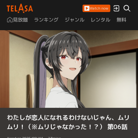
Watch now
見放題
ランキング
ジャンル
レンタル
無料
は
わたしが恋人になれるわけないじゃん、ムリ
ムリ！（※ムリじゃなかった！？） 第06話