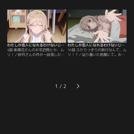
に。れな子はその立会人に指名され
るれな子。すると紗月さんは、真唯
る。ようやくこれで仲直り……と思
と勝負させてくれてありがとう、と
いきや、舌戦の果てに紗月さんがれ
微笑んだ。……やっぱりわたし、ふ
な子との秘密の写真を大暴露。ちょ
たりに仲直りしてほしい。かくして
っとぉ！？ そのせいで話がこじれ
訪れた決戦は、二転三転の大バト
て、FPSゲームで勝負することにな
ル。持ち前のパーフェクトっぷりで
っちゃった！
優位に立つ真唯や経験とスキルで勝
るれな子に対して…。
わたしが恋人になれるわけないじゃん、ムリムリ！（※ムリじゃなかった！？） 第09話
わたしが恋人になれるわけないじゃん、ムリムリ！（※ムリじゃなかった！？） 第10話
9話 紫陽花さんのお宅訪問とか、ム
10話 ふたりっきりの旅行なんて、ム
リ！／紗月さんの件が一段落した夏
リ！？／辿り着いた旅館にて。お金
休み、紫陽花さんの家に遊びに行く
は全額払うと言い張る紫陽花さん
れな子。そこで、いつも優しい笑顔
に、“友達”として割り勘にしたいれ
の陰に人知れぬ苦悩があるってわか
な子は卓球勝負を挑む。想いをぶつ
っちゃった。だから、紫陽花さんの
け合ってほんの少し、前より仲良く
家出宣言を聞いて、わたしも力にな
なれたかな……なんて。だが結局、
りたいって思ったんだ。ふたりで向
卓球勝負では負けちゃって。その結
1
かう先は温泉！ひと夏の逃避旅行
果、貸し切り温泉に二人きりで入る
で、紫陽花さんとの距離が縮まって
ことに。これ、あんまり友達の距離
いって--。
感じゃないような……！？