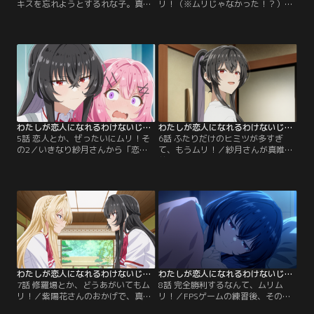
キスを忘れようとするれな子。真唯
リ！（※ムリじゃなかった！？）／
は仕事でパリへ。そんな中、紫陽花
真唯が学校を休んだ。さすがにやり
さんと学校帰りに寄り道すること
すぎたかも……と思っていると、紗
に！ 手を繋がれたり家で遊ぶ約束を
月さんから呼び出され、真相を教え
したりして舞い上がるれな子。真唯
られる。ヤケになった真唯は紗月さ
には浮気者って言われたけど、そも
んにとんでもない発言をした挙句、
そも恋人じゃないから！ そして紫陽
恋人募集パーティーを決意したらし
花さんが家に遊びに来た日、なんと
い。何でそうなるの！？ 会場のホテ
真唯も駆けつけ、妹の遥奈も巻き込
ルに駆けつけ、お互い水着姿で対峙
んで4人で遊ぶことに…。
するれな子と真唯。
わたしが恋人になれるわけないじゃん、ムリムリ！（※ムリじゃなかった！？） 第05話
わたしが恋人になれるわけないじゃん、ムリムリ！（※ムリじゃなかった！？） 第06話
5話 恋人とか、ぜったいにムリ！そ
6話 ふたりだけのヒミツが多すぎ
の2／いきなり紗月さんから「恋人
て、もうムリ！／紗月さんが真唯の
になって」って告白された！ 真唯か
前で恋人ムーブをしてきて困惑する
ら雑に迫られたことへの復讐に決ま
れな子。紗月さんの意外な一面を知
ってる。真唯と仲直りしてくれるな
って、自分も勇気を出して陰キャの
ら、と二週間だけ恋人になること
事実を打ち明けたのに、とっくに見
に。そんな様子を紫陽花さんが気に
抜かれてたなんて！ ショックのあま
してる！？ いやそんなはずないよ
り逃げ出したれな子を、紗月さんが
ね。一方真唯は余裕の表情だ。紗月
見つけてくれて、なんやかんやでそ
さんとは距離が縮まった気がするけ
の日は紗月さんの家に泊まること
ど、これって…。
に。
わたしが恋人になれるわけないじゃん、ムリムリ！（※ムリじゃなかった！？） 第07話
わたしが恋人になれるわけないじゃん、ムリムリ！（※ムリじゃなかった！？） 第08話
7話 修羅場とか、どうあがいてもム
8話 完全勝利するなんて、ムリム
リ！／紫陽花さんのおかげで、真唯
リ！／FPSゲームの練習後、そのま
が紗月さんと正面切って話すこと
まお泊まりした紗月さんと枕を並べ